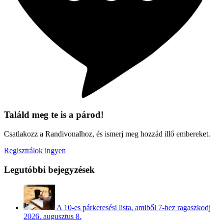
Találd meg te is a párod!
Csatlakozz a Randivonalhoz, és ismerj meg hozzád illő embereket.
Regisztrálok ingyen
Legutóbbi bejegyzések
A 10-es párkeresési lista, amiből 7-hez ragaszkodj
2026. augusztus 8.