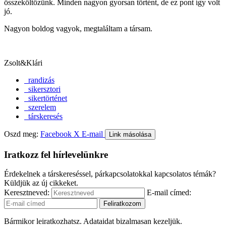
összeköltözünk. Minden nagyon gyorsan történt, de ez pont így volt
jó.
Nagyon boldog vagyok, megtaláltam a társam.
Zsolt&Klári
randizás
sikersztori
sikertörténet
szerelem
társkeresés
Oszd meg:
Facebook
X
E-mail
Link másolása
Iratkozz fel hírlevelünkre
Érdekelnek a társkereséssel, párkapcsolatokkal kapcsolatos témák?
Küldjük az új cikkeket.
Keresztneved:
E-mail címed:
Bármikor leiratkozhatsz. Adataidat bizalmasan kezeljük.