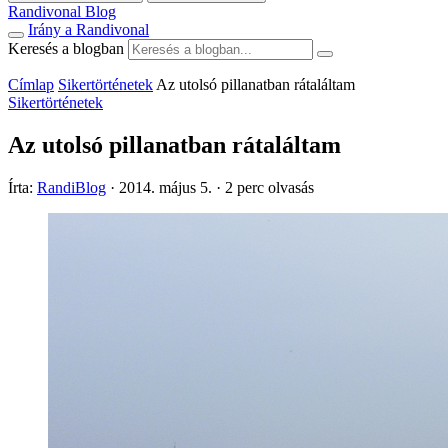
Randivonal Blog
Irány a Randivonal
Keresés a blogban
Címlap
Sikertörténetek
Az utolsó pillanatban rátaláltam
Sikertörténetek
Az utolsó pillanatban rátaláltam
Írta:
RandiBlog
·
2014. május 5.
·
2 perc olvasás