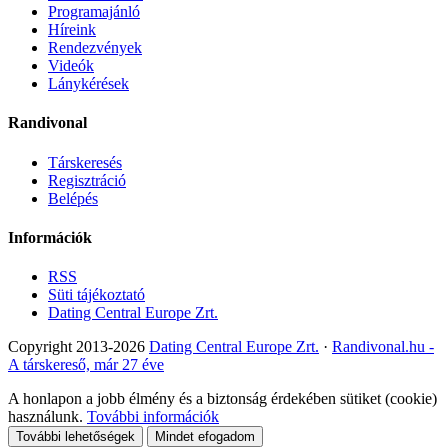
Programajánló
Híreink
Rendezvények
Videók
Lánykérések
Randivonal
Társkeresés
Regisztráció
Belépés
Információk
RSS
Süti tájékoztató
Dating Central Europe Zrt.
Copyright 2013-2026
Dating Central Europe Zrt.
·
Randivonal.hu -
A társkereső, már 27 éve
A honlapon a jobb élmény és a biztonság érdekében sütiket (cookie)
használunk.
További információk
További lehetőségek
Mindet efogadom