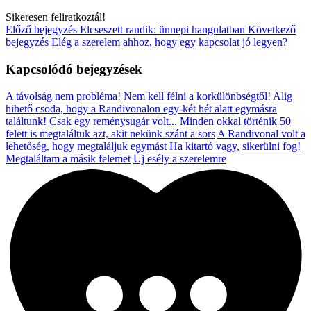
Sikeresen feliratkoztál!
Előző bejegyzés
Elcseszett randik: ünnepi hangulatban
Következő
bejegyzés
Elég a szerelem ahhoz, hogy egy kapcsolat jó legyen?
Kapcsolódó bejegyzések
A távolság nem probléma!
Nem kell félni a korkülönbségtől!
Alig
hihető csoda, hogy a Randivonalon egy-két hét alatt egymásra
találtunk!
Csak egy reménysugár volt...
Minden okkal történik
50
felett is megtaláltuk azt, akit nekünk szánt a sors
A Randivonal volt a
lehetőség, hogy megtaláljuk egymást
Ha kitartó vagy, sikerülni fog!
Megtaláltam a másik felemet
Új esély a szerelemre