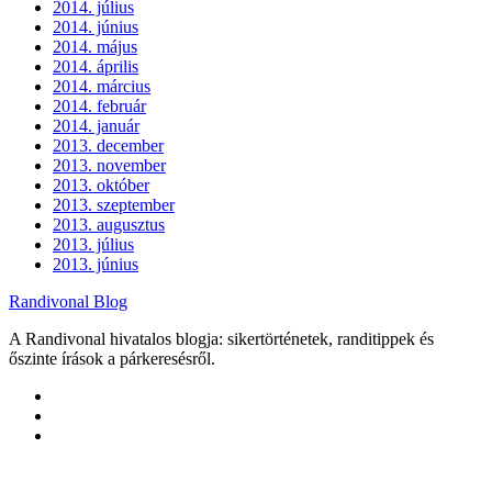
2014. július
2014. június
2014. május
2014. április
2014. március
2014. február
2014. január
2013. december
2013. november
2013. október
2013. szeptember
2013. augusztus
2013. július
2013. június
Randivonal Blog
A Randivonal hivatalos blogja: sikertörténetek, randitippek és
őszinte írások a párkeresésről.