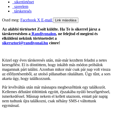
sikertörténet
szerelem
társkeresés
Oszd meg:
Facebook
X
E-mail
Link másolása
Az alábbi történetet Zsolt küldte. Ha Te is sikerrel jársz a
társkeresésben a
Randivonalon
, ne felejtsd el megírni és
elküldeni nekünk történetedet a
sikersztori@randivonal.hu
címre!
Közel egy éves társkeresés után, már-már kezdtem feladni a netes
keresgélést. El is döntöttem, hogy inkább más módon próbálok
magamnak párt találni. Azonban mikor már csak pár nap volt vissza
az előfizetésemből, az utolsó pillanatban rátaláltam. Úgy tűnt, a sors
akarta úgy, hogy találkozzunk.
Pár levélváltás után már másnapra megbeszéltünk egy találkozót.
Kellemes délutánt töltöttünk együtt, éjszakába nyúló beszélgetéssel,
ismerkedéssel. Másnap nekem el kellett utaznom, emiatt pár napig
nem tudtunk újra találkozni, csak néhány SMS-t váltottunk
egymással.