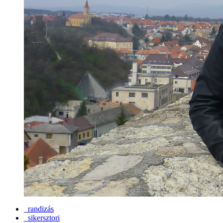
randizás
sikersztori