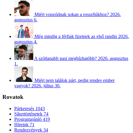
Miért vonzódnak sokan a rosszfiúkhoz?
2026.
augusztus 6.
Még mindig a férfiak fizetnek az első randin
2026.
augusztus 4.
A szótlanabb pasi megbízhatóbb?
2026. augusztus
1.
Miért nem találok párt, pedig rendes ember
vagyok?
2026. július 30.
Rovatok
Párkeresés
1043
Sikertörténetek
74
Programajánló
419
Híreink
71
Rendezvények
34