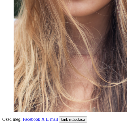
Oszd meg:
Facebook
X
E-mail
Link másolása