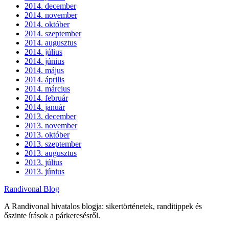
2014. december
2014. november
2014. október
2014. szeptember
2014. augusztus
2014. július
2014. június
2014. május
2014. április
2014. március
2014. február
2014. január
2013. december
2013. november
2013. október
2013. szeptember
2013. augusztus
2013. július
2013. június
Randivonal Blog
A Randivonal hivatalos blogja: sikertörténetek, randitippek és
őszinte írások a párkeresésről.