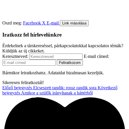
Oszd meg:
Facebook
X
E-mail
Link másolása
Iratkozz fel hírlevelünkre
Érdekelnek a társkereséssel, párkapcsolatokkal kapcsolatos témák?
Küldjük az új cikkeket.
Keresztneved:
E-mail címed:
Bármikor leiratkozhatsz. Adataidat bizalmasan kezeljük.
Sikeresen feliratkoztál!
Előző bejegyzés
Elcseszett randik: rossz randik sora
Következő
bejegyzés
Amikor a szülők irányítanak a háttérből