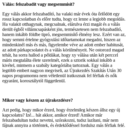
Válás: felszabadít vagy megsemmisít?
Egy válás akkor felszabadító, ha valaki már évek óta őrlődött egy
rossz kapcsolatban és előre tudta, hogy ez lenne a legjobb megoldás.
Ha valakit otthagynak, megcsalnak, elárulva érzi magát és a válás
derült égből villámcsapásként jön, természetesen nem felszabadító,
hanem inkább földbe tipró, megsemmisítő élmény lesz. Ezért van az,
hogy semmi értelme gyógyulási időtartamokat megadni, hiszen az
mindenkinél más és más, figyelembe véve az adott ember habitusát,
az adott párkapcsolatot és a válás körülményeit. Ne ostorozd magad
tehát, ha sorra hallod a példákat, hogy xy válása után két perccel
máris megtalálta élete szerelmét, ezek a sztorik sokkal inkább a
kivétel, mintsem a szabály kategóriába tartoznak. Egy válás a
legtöbb embert nagyon megviseli, az Újrakezdés Szakítás Után 30
napos programomra nem véletlenül iratkoznak fel férfiak és nők
egyaránt, korosztálytól függetlenül.
Mikor vagy készen az újrakezdésre?
Azt pedig, hogy mikor érzed, hogy érzelmileg készen állsz egy új
kapcsolatra? Izé... hát akkor, amikor érzed! Amikor már
felszabadultan tudsz nevetni, szórakozni, tudsz lazítani, már nem
fájnak annyira a történtek, és érdeklődéssel fordulsz más férfiak felé.