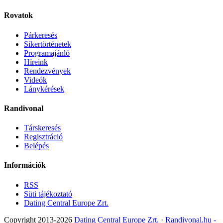
Rovatok
Párkeresés
Sikertörténetek
Programajánló
Híreink
Rendezvények
Videók
Lánykérések
Randivonal
Társkeresés
Regisztráció
Belépés
Információk
RSS
Süti tájékoztató
Dating Central Europe Zrt.
Copyright 2013-2026
Dating Central Europe Zrt.
·
Randivonal.hu -