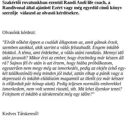
Szakértői rovatunkban ezentúl Randi Andi life coach, a
Randivonal által ajánlott Ezért vagy még egyedül című könyv
szerzője válaszol az olvasói kérdésekre.
Olvasónk kérdezi:
"Elvált nőként éppen a családi állapotom az, amit gátnak érzek,
szemben azokkal, akik szerint a válás felszabadít. Engem inkább
blokkol. A téma, ami érdekelne, a válás utáni randizás. Mennyi idő
után javasolt? Mikor érzi az ember, hogy érzelmileg már készen áll
rá? Sajnos fél év után is azt érzem, hogy hiába próbálkozom,
egyszerűen nem megy még az ismerkedés, pedig az elején (első egy-
két találkozónál) még minden jól indul, aztán elkap a pánik vagy a
depresszió és inkább elüldözöm magamtól az illetőt (ez már kétszer
is előfordult pár hónap alatt). Pedig teljesen normális emberekkel
ismerkedem, nem volt semmi riasztó, stb. Mit lehet ilyenkor tenni?
Felejtsem el inkább a társkeresést még egy időre?"
Kedves Társkereső!