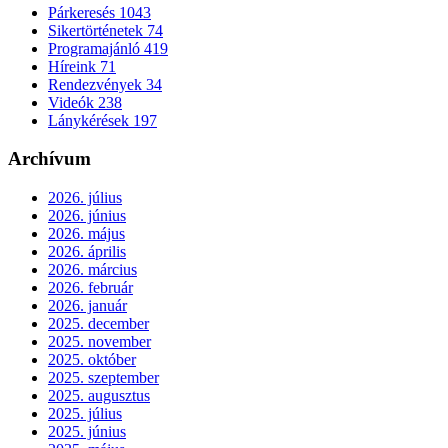
Párkeresés
1043
Sikertörténetek
74
Programajánló
419
Híreink
71
Rendezvények
34
Videók
238
Lánykérések
197
Archívum
2026. július
2026. június
2026. május
2026. április
2026. március
2026. február
2026. január
2025. december
2025. november
2025. október
2025. szeptember
2025. augusztus
2025. július
2025. június