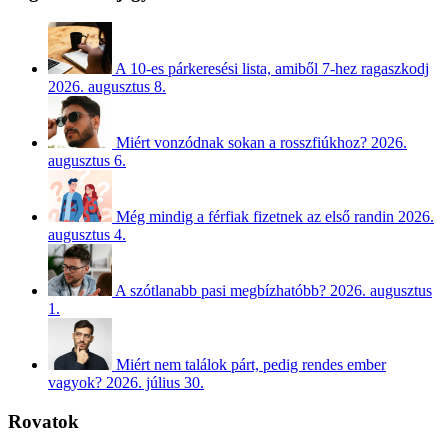
A 10-es párkeresési lista, amiből 7-hez ragaszkodj
2026. augusztus 8.
Miért vonzódnak sokan a rosszfiúkhoz?
2026.
augusztus 6.
Még mindig a férfiak fizetnek az első randin
2026.
augusztus 4.
A szótlanabb pasi megbízhatóbb?
2026. augusztus
1.
Miért nem találok párt, pedig rendes ember
vagyok?
2026. július 30.
Rovatok