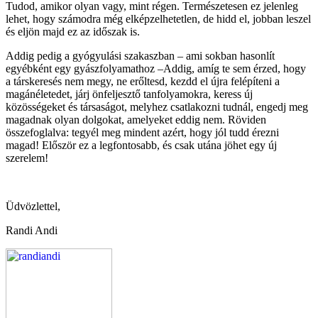
Tudod, amikor olyan vagy, mint régen. Természetesen ez jelenleg
lehet, hogy számodra még elképzelhetetlen, de hidd el, jobban leszel
és eljön majd ez az időszak is.
Addig pedig a gyógyulási szakaszban – ami sokban hasonlít
egyébként egy gyászfolyamathoz –Addig, amíg te sem érzed, hogy
a társkeresés nem megy, ne erőltesd, kezdd el újra felépíteni a
magánéletedet, járj önfeljesztő tanfolyamokra, keress új
közösségeket és társaságot, melyhez csatlakozni tudnál, engedj meg
magadnak olyan dolgokat, amelyeket eddig nem. Röviden
összefoglalva: tegyél meg mindent azért, hogy jól tudd érezni
magad! Először ez a legfontosabb, és csak utána jöhet egy új
szerelem!
Üdvözlettel,
Randi Andi