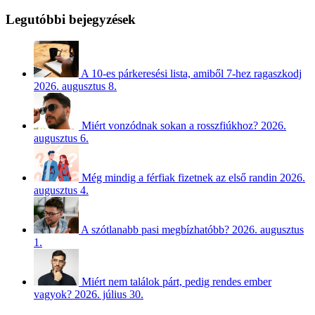
Legutóbbi bejegyzések
A 10-es párkeresési lista, amiből 7-hez ragaszkodj
2026. augusztus 8.
Miért vonzódnak sokan a rosszfiúkhoz?
2026.
augusztus 6.
Még mindig a férfiak fizetnek az első randin
2026.
augusztus 4.
A szótlanabb pasi megbízhatóbb?
2026. augusztus
1.
Miért nem találok párt, pedig rendes ember
vagyok?
2026. július 30.