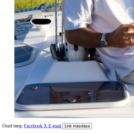
Oszd meg:
Facebook
X
E-mail
Link másolása