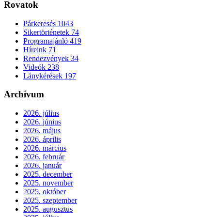
Rovatok
Párkeresés
1043
Sikertörténetek
74
Programajánló
419
Híreink
71
Rendezvények
34
Videók
238
Lánykérések
197
Archívum
2026. július
2026. június
2026. május
2026. április
2026. március
2026. február
2026. január
2025. december
2025. november
2025. október
2025. szeptember
2025. augusztus