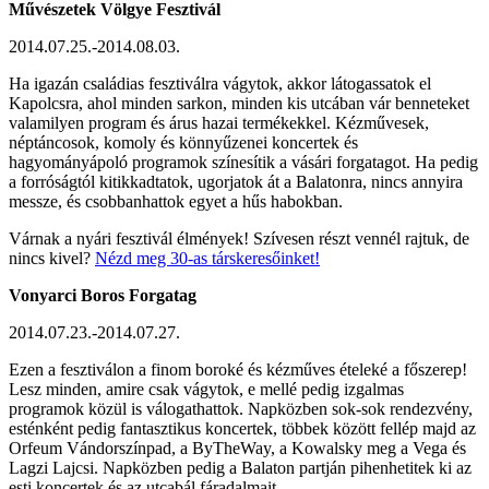
Művészetek Völgye Fesztivál
2014.07.25.-2014.08.03.
Ha igazán családias fesztiválra vágytok, akkor látogassatok el
Kapolcsra, ahol minden sarkon, minden kis utcában vár benneteket
valamilyen program és árus hazai termékekkel. Kézművesek,
néptáncosok, komoly és könnyűzenei koncertek és
hagyományápoló programok színesítik a vásári forgatagot. Ha pedig
a forróságtól kitikkadtatok, ugorjatok át a Balatonra, nincs annyira
messze, és csobbanhattok egyet a hűs habokban.
Várnak a nyári fesztivál élmények! Szívesen részt vennél rajtuk, de
nincs kivel?
Nézd meg 30-as társkeresőinket!
Vonyarci Boros Forgatag
2014.07.23.-2014.07.27.
Ezen a fesztiválon a finom boroké és kézműves ételeké a főszerep!
Lesz minden, amire csak vágytok, e mellé pedig izgalmas
programok közül is válogathattok. Napközben sok-sok rendezvény,
esténként pedig fantasztikus koncertek, többek között fellép majd az
Orfeum Vándorszínpad, a ByTheWay, a Kowalsky meg a Vega és
Lagzi Lajcsi. Napközben pedig a Balaton partján pihenhetitek ki az
esti koncertek és az utcabál fáradalmait.