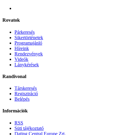
Rovatok
Párkeresés
Sikertörténetek
Programajánló
Híreink
Rendezvények
Videók
Lánykérések
Randivonal
Társkeresés
Regisztráció
Belépés
Információk
RSS
Süti tájékoztató
Dating Central Europe Zrt.