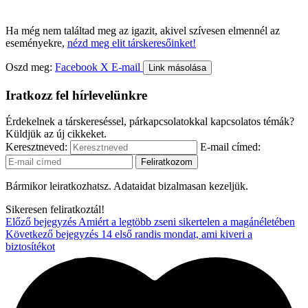
Ha még nem találtad meg az igazit, akivel szívesen elmennél az
eseményekre,
nézd meg elit társkeresőinket!
Oszd meg:
Facebook
X
E-mail
Link másolása
Iratkozz fel hírlevelünkre
Érdekelnek a társkereséssel, párkapcsolatokkal kapcsolatos témák?
Küldjük az új cikkeket.
Keresztneved:
E-mail címed:
Bármikor leiratkozhatsz. Adataidat bizalmasan kezeljük.
Sikeresen feliratkoztál!
Előző bejegyzés
Amiért a legtöbb zseni sikertelen a magánéletében
Következő bejegyzés
14 első randis mondat, ami kiveri a
biztosítékot