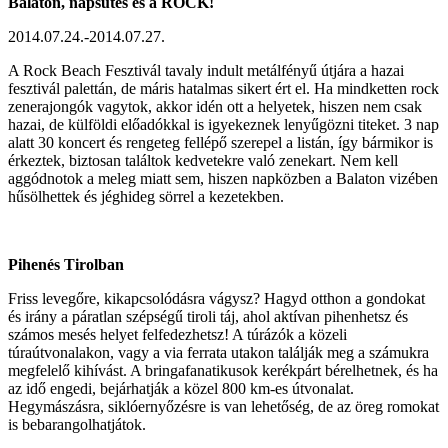
Balaton, napsütés és a ROCK!
2014.07.24.-2014.07.27.
A Rock Beach Fesztivál tavaly indult metálfényű útjára a hazai
fesztivál palettán, de máris hatalmas sikert ért el. Ha mindketten rock
zenerajongók vagytok, akkor idén ott a helyetek, hiszen nem csak
hazai, de külföldi előadókkal is igyekeznek lenyűgözni titeket. 3 nap
alatt 30 koncert és rengeteg fellépő szerepel a listán, így bármikor is
érkeztek, biztosan találtok kedvetekre való zenekart. Nem kell
aggódnotok a meleg miatt sem, hiszen napközben a Balaton vizében
hűsölhettek és jéghideg sörrel a kezetekben.
Pihenés Tirolban
Friss levegőre, kikapcsolódásra vágysz? Hagyd otthon a gondokat
és irány a páratlan szépségű tiroli táj, ahol aktívan pihenhetsz és
számos mesés helyet felfedezhetsz! A túrázók a közeli
túraútvonalakon, vagy a via ferrata utakon találják meg a számukra
megfelelő kihívást. A bringafanatikusok kerékpárt bérelhetnek, és ha
az idő engedi, bejárhatják a közel 800 km-es útvonalat.
Hegymászásra, siklóernyőzésre is van lehetőség, de az öreg romokat
is bebarangolhatjátok.