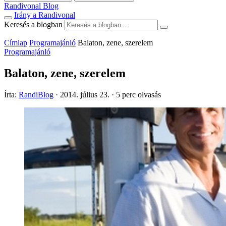
Randivonal Blog
Irány a Randivonal
Keresés a blogban
Címlap
Programajánló
Balaton, zene, szerelem
Programajánló
Balaton, zene, szerelem
Írta:
RandiBlog
·
2014. július 23.
·
5 perc olvasás