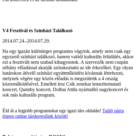
V4 Fesztivál és Színházi Találkozó
2014.07.24.-2014.07.29.
Ha egy igazán különleges programra vágytok, amely nem csak egy
egyszerű színházi találkozó, hanem valódi kulturális felüdülés, akkor
ezt a fesztivált nem szabad kihagynotok. A szervezők nem csupán
néhány előadással akarják szórakoztatni az ide érkezőket. Egy olyan
határokon átívelő színházi együttműködést kívánnak létrehozni,
melynek végére egy közös előadás is megszületik a 4 ország
közreműködésével. Emellett lesz Csík zenekar lemezbemutató
koncert, Quimby koncert, Dolhai Attila nyárindító nagykoncert és
sok más kulturális program.
Éld át a legjobb programokat egy igazi társ oldalán!
Találj párra
éppen online társkeresőink között!