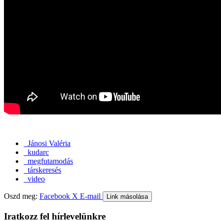
Jánosi Valéria
kudarc
megfutamodás
társkeresés
video
Oszd meg:
Facebook
X
E-mail
Link másolása
Iratkozz fel hírlevelünkre