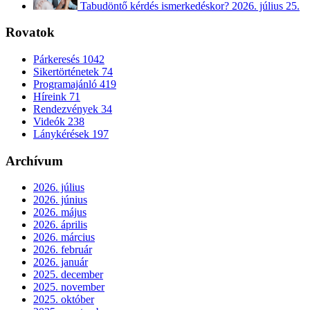
Tabudöntő kérdés ismerkedéskor?
2026. július 25.
Rovatok
Párkeresés
1042
Sikertörténetek
74
Programajánló
419
Híreink
71
Rendezvények
34
Videók
238
Lánykérések
197
Archívum
2026. július
2026. június
2026. május
2026. április
2026. március
2026. február
2026. január
2025. december
2025. november
2025. október