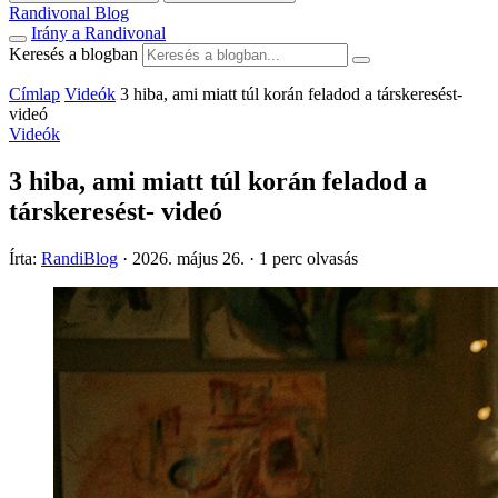
Randivonal Blog
Irány a Randivonal
Keresés a blogban
Címlap
Videók
3 hiba, ami miatt túl korán feladod a társkeresést-
videó
Videók
3 hiba, ami miatt túl korán feladod a
társkeresést- videó
Írta:
RandiBlog
·
2026. május 26.
·
1 perc olvasás