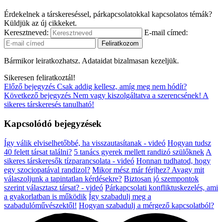
Érdekelnek a társkereséssel, párkapcsolatokkal kapcsolatos témák?
Küldjük az új cikkeket.
Keresztneved:
E-mail címed:
Bármikor leiratkozhatsz. Adataidat bizalmasan kezeljük.
Sikeresen feliratkoztál!
Előző bejegyzés
Csak addig kellesz, amíg meg nem hódít?
Következő bejegyzés
Nem vagy kiszolgáltatva a szerencsének! A
sikeres társkeresés tanulható!
Kapcsolódó bejegyzések
Így válik elviselhetőbbé, ha visszautasítanak - videó
Hogyan tudsz
40 felett társat találni?
5 tanács gyerek mellett randizó szülőknek
A
sikeres társkeresők tízparancsolata - videó
Honnan tudhatod, hogy
egy szociopatával randizol?
Mikor mész már férjhez? Avagy mit
válaszoljunk a tapintatlan kérdésekre?
Biztosan jó szempontok
szerint választasz társat? - videó
Párkapcsolati konfliktuskezelés, ami
a gyakorlatban is működik
Így szabadulj meg a
szabadulóművészektől!
Hogyan szabadulj a mérgező kapcsolatból?