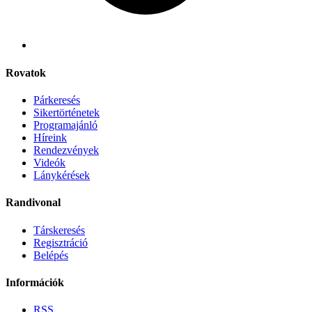
Rovatok
Párkeresés
Sikertörténetek
Programajánló
Híreink
Rendezvények
Videók
Lánykérések
Randivonal
Társkeresés
Regisztráció
Belépés
Információk
RSS