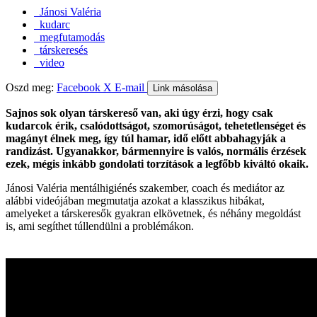
Jánosi Valéria
kudarc
megfutamodás
társkeresés
video
Oszd meg:
Facebook
X
E-mail
Link másolása
Sajnos sok olyan társkereső van, aki úgy érzi, hogy csak
kudarcok érik, csalódottságot, szomorúságot, tehetetlenséget és
magányt élnek meg, így túl hamar, idő előtt abbahagyják a
randizást. Ugyanakkor, bármennyire is valós, normális érzések
ezek, mégis inkább gondolati torzítások a legfőbb kiváltó okaik.
Jánosi Valéria mentálhigiénés szakember, coach és mediátor az
alábbi videójában megmutatja azokat a klasszikus hibákat,
amelyeket a társkeresők gyakran elkövetnek, és néhány megoldást
is, ami segíthet túllendülni a problémákon.