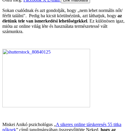
Link másolása
Sokan csalódnak és azt gondolják, hogy „nem lehet normális nőt/
férfit találni". Pedig ha kicsit körülnézünk, azt láthatjuk, hogy
az
életünk tele van ismerkedési lehetőségekkel
. Ez különösen igaz,
mióta az online világ léte és használata természetessé vált
számunkra.
Miskei Anikó pszichológus „
A sikeres online társkeresés 55 titka
nőknek
” című tanulmányában összegyűjtötte Neked,
hogy az