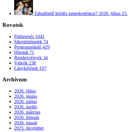
Tabudöntő kérdés ismerkedéskor?
2026. július 25.
Rovatok
Párkeresés
1042
Sikertörténetek
74
Programajánló
419
Híreink
71
Rendezvények
34
Videók
238
Lánykérések
197
Archívum
2026. július
2026. június
2026. május
2026. április
2026. március
2026. február
2026. január
2025. december