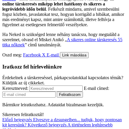
online társkeresés miképp lehet hatékony és sikeres a
legrövidebb időn belül
. Felkészít mindarra, amivel szembesülni
fogsz közben, javaslatokat tesz, hogyan korrigáld a hibákat, amikor
más eredményt kapsz, mint amire számítottál, illetve felhívja a
figyelmet az esetlegesen felmerülő veszélyekre.
Ha Neked is szükséged lenne néhány tanácsra, hogy megtaláld a
szerelmet, olvasd el Miskei Anikó „
A sikeres online társkeresés 55
titka nőknek
” című tanulmányát.
Oszd meg:
Facebook
X
E-mail
Link másolása
Iratkozz fel hírlevelünkre
Érdekelnek a társkereséssel, párkapcsolatokkal kapcsolatos témák?
Küldjük az új cikkeket.
Keresztneved:
E-mail címed:
Bármikor leiratkozhatsz. Adataidat bizalmasan kezeljük.
Sikeresen feliratkoztál!
Előző bejegyzés
Elveszve a dzsungelben... tudjuk, hogy pontosan
kit keresünk?
Következő bejegyzés
A történelem leghíresebb