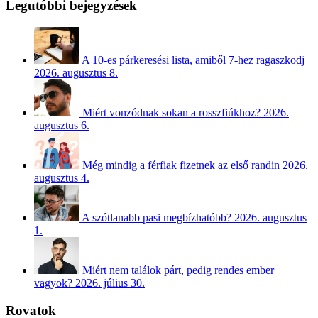
Legutóbbi bejegyzések
A 10-es párkeresési lista, amiből 7-hez ragaszkodj
2026. augusztus 8.
Miért vonzódnak sokan a rosszfiúkhoz?
2026.
augusztus 6.
Még mindig a férfiak fizetnek az első randin
2026.
augusztus 4.
A szótlanabb pasi megbízhatóbb?
2026. augusztus
1.
Miért nem találok párt, pedig rendes ember
vagyok?
2026. július 30.
Rovatok