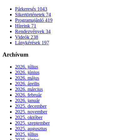
Párkeresés
1043
Sikertörténetek
74
Programajánló
419
Híreink
71
Rendezvények
34
Videók
238
Lánykérések
197
Archívum
2026. július
2026. június
2026. május
2026. április
2026. március
2026. február
2026. január
2025. december
2025. november
2025. október
2025. szeptember
2025. augusztus
2025. július
2025. június