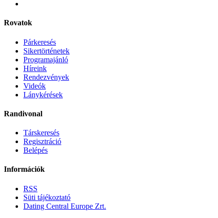
Rovatok
Párkeresés
Sikertörténetek
Programajánló
Híreink
Rendezvények
Videók
Lánykérések
Randivonal
Társkeresés
Regisztráció
Belépés
Információk
RSS
Süti tájékoztató
Dating Central Europe Zrt.