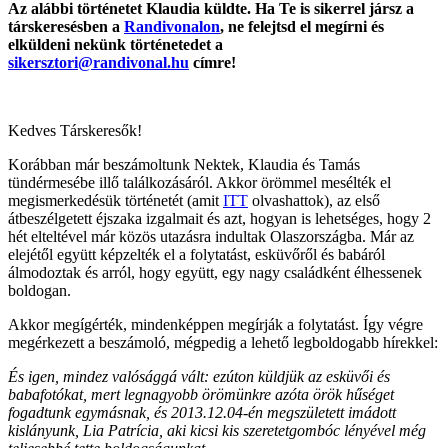
Az alábbi történetet Klaudia küldte. Ha Te is sikerrel jársz a
társkeresésben a
Randivonalon
, ne felejtsd el megírni és
elküldeni nekünk történetedet a
sikersztori@randivonal.hu
címre!
Kedves Társkeresők!
Korábban már beszámoltunk Nektek, Klaudia és Tamás
tündérmesébe illő találkozásáról. Akkor örömmel mesélték el
megismerkedésük történetét (amit
ITT
olvashattok), az első
átbeszélgetett éjszaka izgalmait és azt, hogyan is lehetséges, hogy 2
hét elteltével már közös utazásra indultak Olaszországba. Már az
elejétől együtt képzelték el a folytatást, esküvőről és babáról
álmodoztak és arról, hogy együtt, egy nagy családként élhessenek
boldogan.
Akkor megígérték, mindenképpen megírják a folytatást. Így végre
megérkezett a beszámoló, mégpedig a lehető legboldogabb hírekkel:
És igen, mindez valósággá vált: ezúton küldjük az esküvői és
babafotókat, mert legnagyobb örömünkre azóta örök hűséget
fogadtunk egymásnak, és 2013.12.04-én megszületett imádott
kislányunk, Lia Patrícia, aki kicsi kis szeretetgombóc lényével még