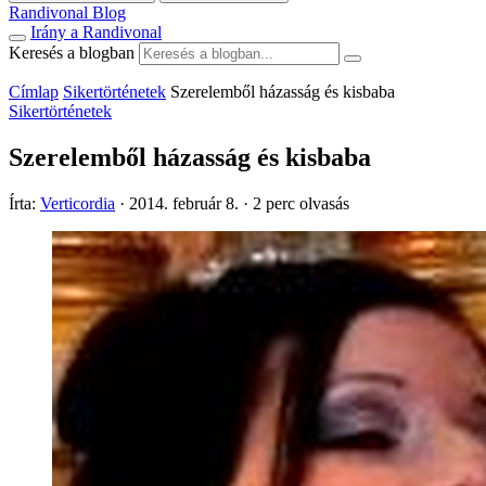
Randivonal Blog
Irány a Randivonal
Keresés a blogban
Címlap
Sikertörténetek
Szerelemből házasság és kisbaba
Sikertörténetek
Szerelemből házasság és kisbaba
Írta:
Verticordia
·
2014. február 8.
·
2 perc olvasás