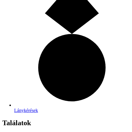
Lánykérések
Találatok