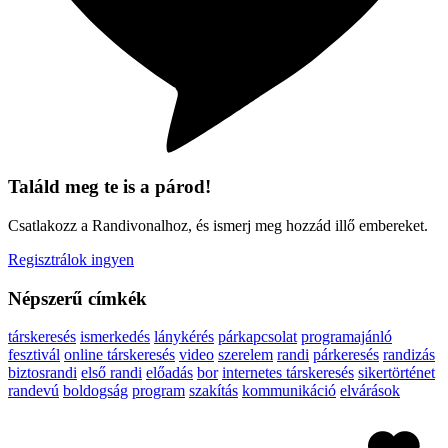
Találd meg te is a párod!
Csatlakozz a Randivonalhoz, és ismerj meg hozzád illő embereket.
Regisztrálok ingyen
Népszerű címkék
társkeresés
ismerkedés
lánykérés
párkapcsolat
programajánló
fesztivál
online társkeresés
video
szerelem
randi
párkeresés
randizás
biztosrandi
első randi
előadás
bor
internetes társkeresés
sikertörténet
randevú
boldogság
program
szakítás
kommunikáció
elvárások