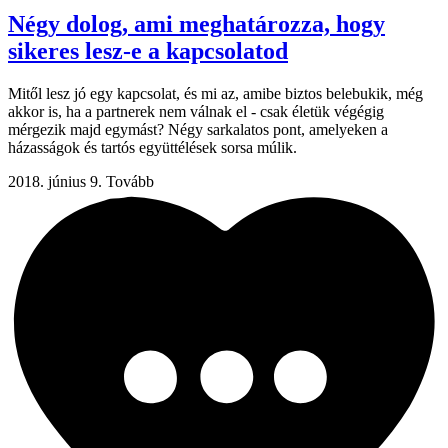
Négy dolog, ami meghatározza, hogy
sikeres lesz-e a kapcsolatod
Mitől lesz jó egy kapcsolat, és mi az, amibe biztos belebukik, még
akkor is, ha a partnerek nem válnak el - csak életük végégig
mérgezik majd egymást? Négy sarkalatos pont, amelyeken a
házasságok és tartós együttélések sorsa múlik.
2018. június 9.
Tovább