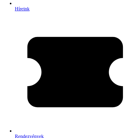
Híreink
Rendezvények