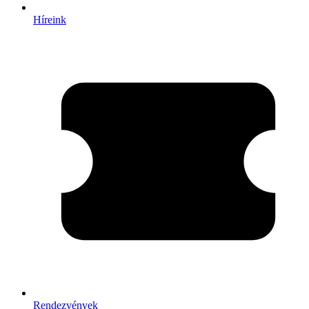
Híreink
Rendezvények