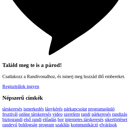
Találd meg te is a párod!
Csatlakozz a Randivonalhoz, és ismerj meg hozzád illő embereket.
Regisztrálok ingyen
Népszerű címkék
társkeresés
ismerkedés
lánykérés
párkapcsolat
programajánló
fesztivál
online társkeresés
video
szerelem
randi
párkeresés
randizás
biztosrandi
első randi
előadás
bor
internetes társkeresés
sikertörténet
randevú
boldogság
program
szakítás
kommunikáció
elvárások