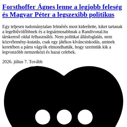
Forsthoffer Ágnes lenne a legjobb feleség
és Magyar Péter a legszexibb politikus
Egy teljesen tudománytalan felmérés most kiderítette, kiket tartanak
a legelbűvölőbbnek és a legsármosabbnak a Randivonal.hu
társkereső oldal felhasználói. Nem politikai állásfoglalás, nem
közvélemény-kutatás, csak egy játékos kíváncsiskodás, aminek
keretében a párra vágyók elmondhatták, hogy szerintük kik a
legvonzóbb nemzetközi és hazai celebek.
2026. július 7.
Tovább