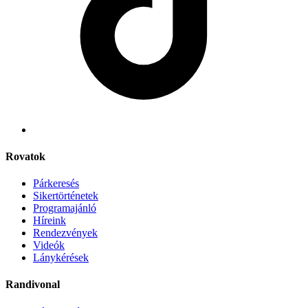
Rovatok
Párkeresés
Sikertörténetek
Programajánló
Híreink
Rendezvények
Videók
Lánykérések
Randivonal