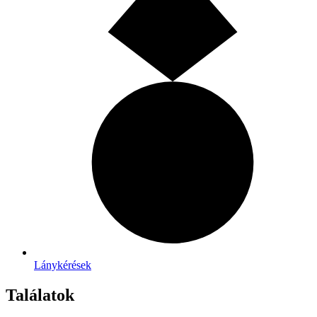
Lánykérések
Találatok