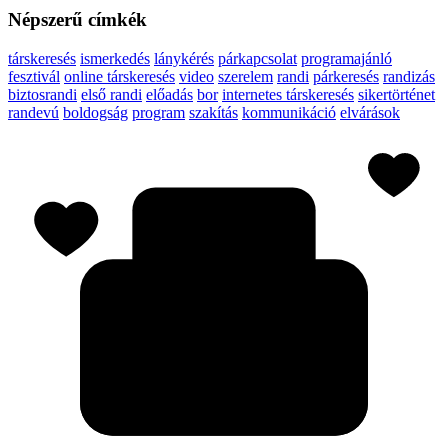
Népszerű címkék
társkeresés
ismerkedés
lánykérés
párkapcsolat
programajánló
fesztivál
online társkeresés
video
szerelem
randi
párkeresés
randizás
biztosrandi
első randi
előadás
bor
internetes társkeresés
sikertörténet
randevú
boldogság
program
szakítás
kommunikáció
elvárások