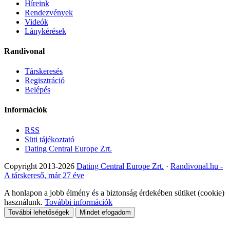
Híreink
Rendezvények
Videók
Lánykérések
Randivonal
Társkeresés
Regisztráció
Belépés
Információk
RSS
Süti tájékoztató
Dating Central Europe Zrt.
Copyright 2013-2026
Dating Central Europe Zrt.
·
Randivonal.hu -
A társkereső, már 27 éve
A honlapon a jobb élmény és a biztonság érdekében sütiket (cookie)
használunk.
További információk
További lehetőségek
Mindet efogadom