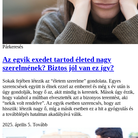
Párkeresés
Az egyik exedet tartod életed nagy
szerelmének? Biztos jól van ez így?
Sokak fejében létezik az “életem szerelme” gondolata. Egyes
szerencsések együtt is élnek ezzel az emberrel és még x év után is
úgy gondolják, hogy ő az, akit mindig is kerestek. Mások úgy érzik,
hogy valahol a múltban elvesztették azt a bizonyos teremtést, aki
“nekik volt rendelve”. Az egyik esetben szerencsés, hogy azt
hisszük: létezik nagy ő, míg a másik esetben ez a hit a gyógyulás és
a továbblépés hatalmas akadályává válik.
2025. április 5.
Tovább