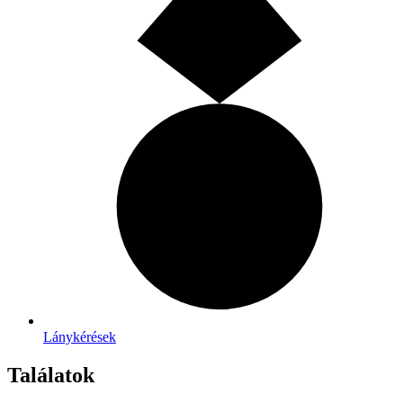
Lánykérések
Találatok