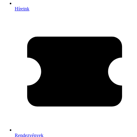
Híreink
Rendezvények