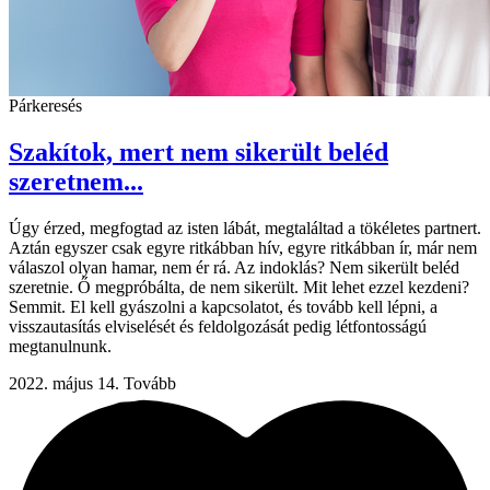
Párkeresés
Szakítok, mert nem sikerült beléd
szeretnem...
Úgy érzed, megfogtad az isten lábát, megtaláltad a tökéletes partnert.
Aztán egyszer csak egyre ritkábban hív, egyre ritkábban ír, már nem
válaszol olyan hamar, nem ér rá. Az indoklás? Nem sikerült beléd
szeretnie. Ő megpróbálta, de nem sikerült. Mit lehet ezzel kezdeni?
Semmit. El kell gyászolni a kapcsolatot, és tovább kell lépni, a
visszautasítás elviselését és feldolgozását pedig létfontosságú
megtanulnunk.
2022. május 14.
Tovább