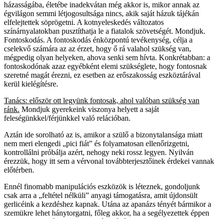
házasságába, életébe inadekvátan még akkor is, mikor annak az
égvilágon semmi létjogosultsága nincs, akik saját házuk tájékán
elfelejtettek söprögetni. A kotnyeleskedés változatos
színárnyalatokban pusztíthatja le a fiatalok szövetségét. Mondjuk.
Fontoskodás. A fontoskodás énközpontú tevékenység, célja a
cselekvő számára az az érzet, hogy ő rá valahol szükség van,
mégpedig olyan helyeken, ahova senki sem hívta. Konkrétabban: a
fontoskodónak azaz egyébként elemi szükséglete, hogy fontosnak
szeretné magát érezni, ez esetben az erőszakosság eszköztárával
kerül kielégítésre.
Tanács: először ott legyünk fontosak, ahol valóban szükség van
ránk.
Mondjuk gyerekeink viszonya helyett a saját
feleségünkkel/férjünkkel való relációban.
Aztán ide sorolható az is, amikor a szülő a bizonytalansága miatt
nem meri elengedi „pici fiát” és folyamatosan ellenőrizgetni,
kontrollálni próbálja azért, nehogy neki rossz legyen. Nyilván
érezzük, hogy itt sem a vérvonal továbbterjesztőinek érdekei vannak
előtérben.
Ennél finomabb manipulációs eszközök is léteznek, gondoljunk
csak arra a „feltétel nélküli” anyagi támogatásra, amit újdonsült
gerlicéink a kezdéshez kapnak. Utána az apanázs tényét bármikor a
szemükre lehet hánytorgatni, főleg akkor, ha a segélyezettek éppen