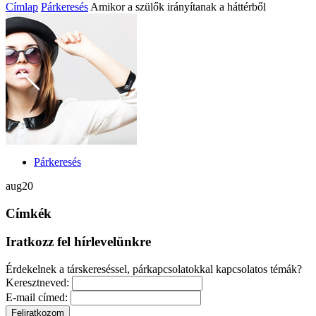
Címlap
Párkeresés
Amikor a szülők irányítanak a háttérből
Párkeresés
aug
20
Címkék
Iratkozz fel hírlevelünkre
Érdekelnek a társkereséssel, párkapcsolatokkal kapcsolatos témák?
Keresztneved:
E-mail címed: