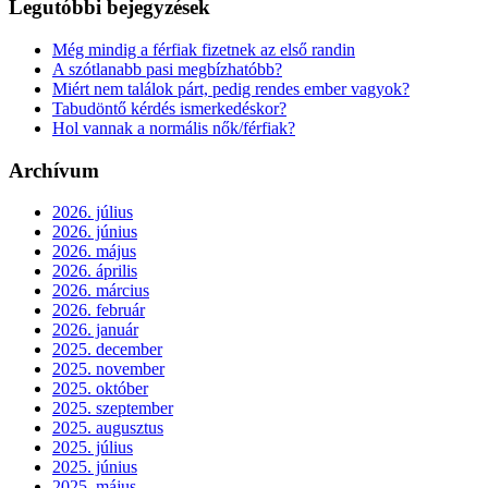
Legutóbbi bejegyzések
Még mindig a férfiak fizetnek az első randin
A szótlanabb pasi megbízhatóbb?
Miért nem találok párt, pedig rendes ember vagyok?
Tabudöntő kérdés ismerkedéskor?
Hol vannak a normális nők/férfiak?
Archívum
2026. július
2026. június
2026. május
2026. április
2026. március
2026. február
2026. január
2025. december
2025. november
2025. október
2025. szeptember
2025. augusztus
2025. július
2025. június
2025. május