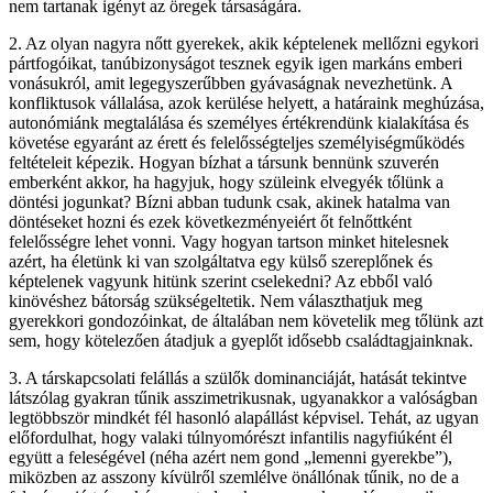
nem tartanak igényt az öregek társaságára.
2. Az olyan nagyra nőtt gyerekek, akik képtelenek mellőzni egykori
pártfogóikat, tanúbizonyságot tesznek egyik igen markáns emberi
vonásukról, amit legegyszerűbben gyávaságnak nevezhetünk. A
konfliktusok vállalása, azok kerülése helyett, a határaink meghúzása,
autonómiánk megtalálása és személyes értékrendünk kialakítása és
követése egyaránt az érett és felelősségteljes személyiségműködés
feltételeit képezik. Hogyan bízhat a társunk bennünk szuverén
emberként akkor, ha hagyjuk, hogy szüleink elvegyék tőlünk a
döntési jogunkat? Bízni abban tudunk csak, akinek hatalma van
döntéseket hozni és ezek következményeiért őt felnőttként
felelősségre lehet vonni. Vagy hogyan tartson minket hitelesnek
azért, ha életünk ki van szolgáltatva egy külső szereplőnek és
képtelenek vagyunk hitünk szerint cselekedni? Az ebből való
kinövéshez bátorság szükségeltetik. Nem választhatjuk meg
gyerekkori gondozóinkat, de általában nem követelik meg tőlünk azt
sem, hogy kötelezően átadjuk a gyeplőt idősebb családtagjainknak.
3. A társkapcsolati felállás a szülők dominanciáját, hatását tekintve
látszólag gyakran tűnik asszimetrikusnak, ugyanakkor a valóságban
legtöbbször mindkét fél hasonló alapállást képvisel. Tehát, az ugyan
előfordulhat, hogy valaki túlnyomórészt infantilis nagyfiúként él
együtt a feleségével (néha azért nem gond „lemenni gyerekbe”),
miközben az asszony kívülről szemlélve önállónak tűnik, no de a