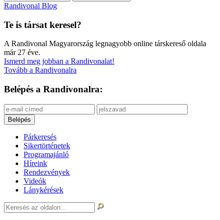
Randivonal Blog
Te is társat keresel?
A Randivonal Magyarország legnagyobb online társkereső oldala
már 27 éve.
Ismerd meg jobban a Randivonalat!
Tovább a Randivonalra
Belépés a Randivonalra:
Párkeresés
Sikertörténetek
Programajánló
Híreink
Rendezvények
Videók
Lánykérések