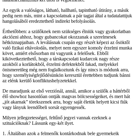
Az egyik a valóságos, látható, hallható, tapintható útirány, a másik
pedig nem más, mint a kapcsolatnak a pár tagjai által a tudatalattijuk
hangolásából eredeztethető indirekt befolyásolás.
Érthetőbben: a szülőknek nem szükséges élniük vagy gyakorlatban
akciózni ahhoz, hogy gubancokat okozzanak a szerelmesek
hétköznapjaiban. A leválásnak csupán egy részét képezi az ősöktől
való fizikai eltávolodás, melyet nem egyszer komoly érzelmi munka
követ, amiért elsősorban mi vagyunk a felelősek. Ebből
kikövetkeztethető, hogy a társkapcsolati kudarcok nagy része
azokból a korlátokból, érzelmi defektekből fakad, melyekkel
önismeretileg még nem foglalkoztunk és így nincs is módunk arra,
hogy személyiségfejlődésünkön keresztül érettebben tudjunk bánni
az elénk kerülő konfliktushelyzetekkel.
De maradjunk az első verziónál, annál, amikor a szülők a háttérből
élő showhoz hasonlóan ontják magvas bölcsességeiket, és mert hát
„jót akarnak” törekszenek arra, hogy saját életük helyett kicsi fiúk
vagy lányuk leendőbeli sorsát egyengessék.
Milyen jellegzetességei, feltűnő jegyei vannak ezeknek a
szituációknak? Lássunk egy-két ilyet.
1. Általában azok a felmenők kontárkodnak bele gyermekeik