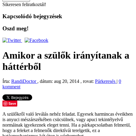
Sikeresen feliratkoztál!
Kapcsolódó bejegyzések
Oszd meg!
Amikor a szülők irányítanak a
háttérből
Írta:
RandiDoctor
, dátum: aug 20, 2014 , rovat:
Párkeresés
|
0
komment
Save
A szülőkről való leválás nehéz feladat. Egyesek harmincas éveikben
is anyuci mészárszékében csücsülnek, vagy apuci tekintélyelvű
normáinak igyekeznek eleget tenni. Ha a párkapcsolatban felmerül,
hogy a feleket a felmenők direktívái terelgetik, ez a
hatásmechanizmus két úton is végbemehet.