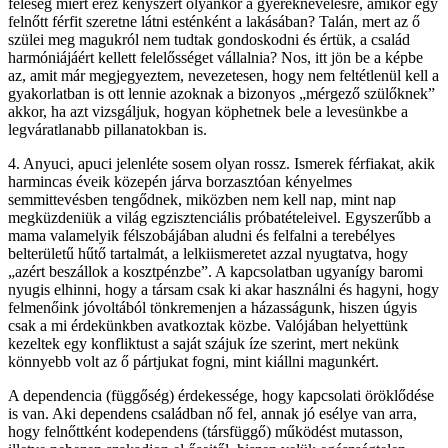
feleség miért érez kényszert olyankor a gyereknevelésre, amikor egy
felnőtt férfit szeretne látni esténként a lakásában? Talán, mert az ő
szülei meg magukról nem tudtak gondoskodni és értük, a család
harmóniájáért kellett felelősséget vállalnia? Nos, itt jön be a képbe
az, amit már megjegyeztem, nevezetesen, hogy nem feltétlenül kell a
gyakorlatban is ott lennie azoknak a bizonyos „mérgező szülőknek”
akkor, ha azt vizsgáljuk, hogyan köphetnek bele a levesünkbe a
legváratlanabb pillanatokban is.
4. Anyuci, apuci jelenléte sosem olyan rossz. Ismerek férfiakat, akik
harmincas éveik közepén járva borzasztóan kényelmes
semmittevésben tengődnek, miközben nem kell nap, mint nap
megküzdeniük a világ egzisztenciális próbatételeivel. Egyszerűbb a
mama valamelyik félszobájában aludni és felfalni a terebélyes
belterületű hűtő tartalmát, a lelkiismeretet azzal nyugtatva, hogy
„azért beszállok a kosztpénzbe”. A kapcsolatban ugyanígy baromi
nyugis elhinni, hogy a társam csak ki akar használni és hagyni, hogy
felmenőink jóvoltából tönkremenjen a házasságunk, hiszen úgyis
csak a mi érdekünkben avatkoztak közbe. Valójában helyettünk
kezeltek egy konfliktust a saját szájuk íze szerint, mert nekünk
könnyebb volt az ő pártjukat fogni, mint kiállni magunkért.
A dependencia (függőség) érdekessége, hogy kapcsolati öröklődése
is van. Aki dependens családban nő fel, annak jó esélye van arra,
hogy felnőttként kodependens (társfüggő) működést mutasson,