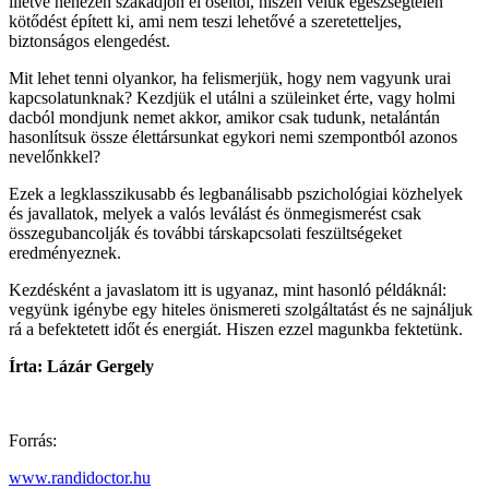
illetve nehezen szakadjon el őseitől, hiszen velük egészségtelen
kötődést épített ki, ami nem teszi lehetővé a szeretetteljes,
biztonságos elengedést.
Mit lehet tenni olyankor, ha felismerjük, hogy nem vagyunk urai
kapcsolatunknak? Kezdjük el utálni a szüleinket érte, vagy holmi
dacból mondjunk nemet akkor, amikor csak tudunk, netalántán
hasonlítsuk össze élettársunkat egykori nemi szempontból azonos
nevelőnkkel?
Ezek a legklasszikusabb és legbanálisabb pszichológiai közhelyek
és javallatok, melyek a valós leválást és önmegismerést csak
összegubancolják és további társkapcsolati feszültségeket
eredményeznek.
Kezdésként a javaslatom itt is ugyanaz, mint hasonló példáknál:
vegyünk igénybe egy hiteles önismereti szolgáltatást és ne sajnáljuk
rá a befektetett időt és energiát. Hiszen ezzel magunkba fektetünk.
Írta: Lázár Gergely
Forrás:
www.randidoctor.hu