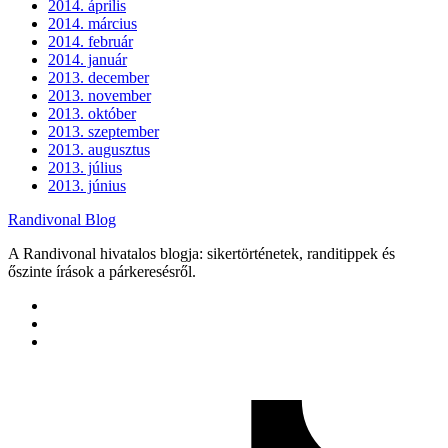
2014. április
2014. március
2014. február
2014. január
2013. december
2013. november
2013. október
2013. szeptember
2013. augusztus
2013. július
2013. június
Randivonal Blog
A Randivonal hivatalos blogja: sikertörténetek, randitippek és
őszinte írások a párkeresésről.