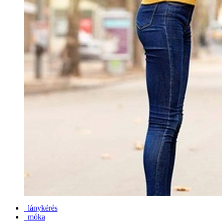
lánykérés
móka