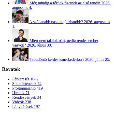
Még mindig a férfiak fizetnek az első randin
2026.
augusztus 4.
A szótlanabb pasi megbízhatóbb?
2026. augusztus
1.
Miért nem találok párt, pedig rendes ember
vagyok?
2026. július 30.
Tabudöntő kérdés ismerkedéskor?
2026. július 25.
Rovatok
Párkeresés
1042
Sikertörténetek
74
Programajánló
419
Híreink
71
Rendezvények
34
Videók
238
Lánykérések
197