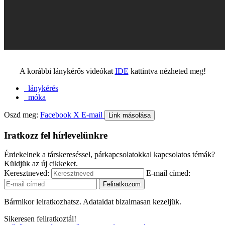
A korábbi lánykérős videókat
IDE
kattintva nézheted meg!
lánykérés
móka
Oszd meg:
Facebook
X
E-mail
Link másolása
Iratkozz fel hírlevelünkre
Érdekelnek a társkereséssel, párkapcsolatokkal kapcsolatos témák?
Küldjük az új cikkeket.
Keresztneved:
E-mail címed:
Bármikor leiratkozhatsz. Adataidat bizalmasan kezeljük.
Sikeresen feliratkoztál!