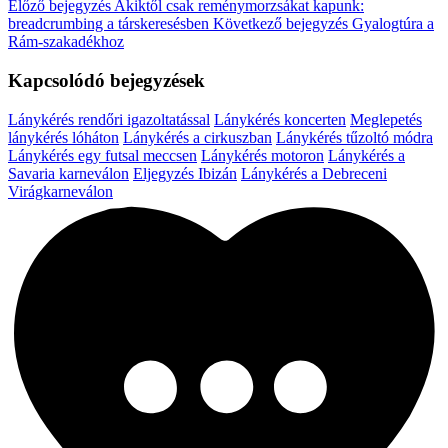
Előző bejegyzés
Akiktől csak reménymorzsákat kapunk:
breadcrumbing a társkeresésben
Következő bejegyzés
Gyalogtúra a
Rám-szakadékhoz
Kapcsolódó bejegyzések
Lánykérés rendőri igazoltatással
Lánykérés koncerten
Meglepetés
lánykérés lóháton
Lánykérés a cirkuszban
Lánykérés tűzoltó módra
Lánykérés egy futsal meccsen
Lánykérés motoron
Lánykérés a
Savaria karneválon
Eljegyzés Ibizán
Lánykérés a Debreceni
Virágkarneválon