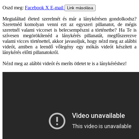
Oszd meg:
Facebook
X
E-mail
Link másolása
Megtaláltad életed szerelmét és már a lánykérésen gondolkodsz?
Szeretnéd komolyan venni ezt az egyszeri pillanatot, de mégis
szeretnél valami vicceset is belecsempészni a történetbe? Ha Te is
szívesen megörökítenéd a lánykérés pillanatát, megfűszerezve
valami vicces történettel, akkor javasoljuk, hogy nézd meg az alábbi
videót, amiben a leendő vőlegény egy mókás videót készített a
lánykérés előtti pillanatokról.
Nézd meg az alábbi videót és meríts ötletet te is a lánykéréshez!