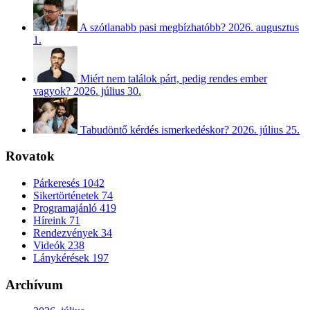
A szótlanabb pasi megbízhatóbb?
2026. augusztus
1.
Miért nem találok párt, pedig rendes ember
vagyok?
2026. július 30.
Tabudöntő kérdés ismerkedéskor?
2026. július 25.
Rovatok
Párkeresés
1042
Sikertörténetek
74
Programajánló
419
Híreink
71
Rendezvények
34
Videók
238
Lánykérések
197
Archívum