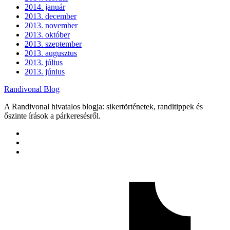
2014. január
2013. december
2013. november
2013. október
2013. szeptember
2013. augusztus
2013. július
2013. június
Randivonal Blog
A Randivonal hivatalos blogja: sikertörténetek, randitippek és
őszinte írások a párkeresésről.