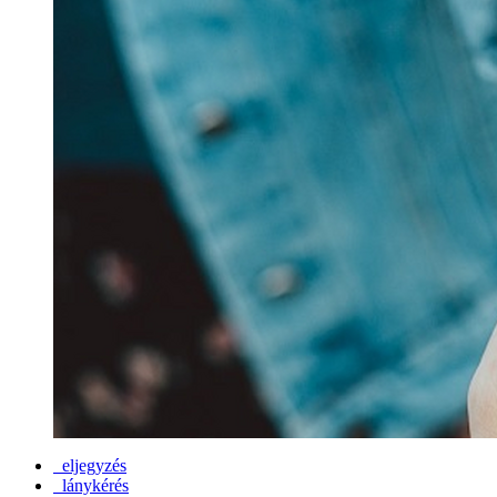
eljegyzés
lánykérés