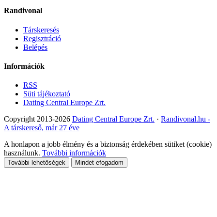
Randivonal
Társkeresés
Regisztráció
Belépés
Információk
RSS
Süti tájékoztató
Dating Central Europe Zrt.
Copyright 2013-2026
Dating Central Europe Zrt.
·
Randivonal.hu -
A társkereső, már 27 éve
A honlapon a jobb élmény és a biztonság érdekében sütiket (cookie)
használunk.
További információk
További lehetőségek
Mindet efogadom