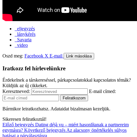
eljegyzés
lánykérés
Savaria
video
Oszd meg:
Facebook
X
E-mail
Link másolása
Iratkozz fel hírlevelünkre
Érdekelnek a társkereséssel, párkapcsolatokkal kapcsolatos témák?
Küldjük az új cikkeket.
Keresztneved:
E-mail címed:
Bármikor leiratkozhatsz. Adataidat bizalmasan kezeljük.
Sikeresen feliratkoztál!
Előző bejegyzés
Dating déjà vu – miért hasonlítanak a partnereim
egymásra?
Következő bejegyzés
Az alacsony önértékelés súlyos
hatásai a párválasztásra