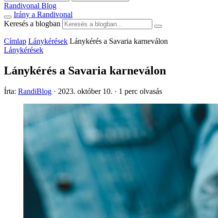
Randivonal Blog
Irány a Randivonal
Keresés a blogban
Címlap
Lánykérések
Lánykérés a Savaria karneválon
Lánykérések
Lánykérés a Savaria karneválon
Írta:
RandiBlog
·
2023. október 10.
·
1 perc olvasás