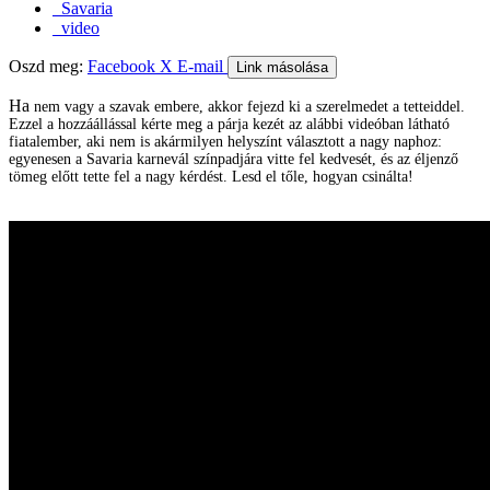
Savaria
video
Oszd meg:
Facebook
X
E-mail
Link másolása
Ha
nem vagy a szavak embere, akkor fejezd ki a szerelmedet a tetteiddel.
Ezzel a hozzáállással kérte meg a párja kezét az alábbi videóban látható
fiatalember, aki nem is akármilyen helyszínt választott a nagy naphoz:
egyenesen a Savaria karnevál színpadjára vitte fel kedvesét, és az éljenző
tömeg előtt tette fel a nagy kérdést. Lesd el tőle, hogyan csinálta!