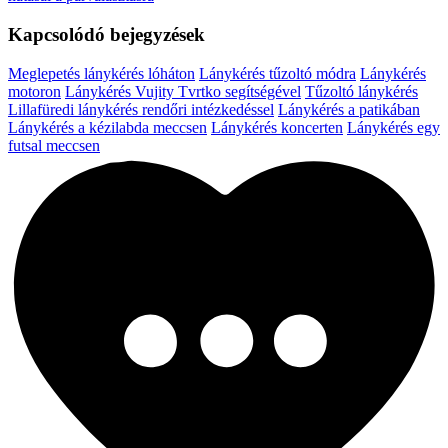
Kapcsolódó bejegyzések
Meglepetés lánykérés lóháton
Lánykérés tűzoltó módra
Lánykérés
motoron
Lánykérés Vujity Tvrtko segítségével
Tűzoltó lánykérés
Lillafüredi lánykérés rendőri intézkedéssel
Lánykérés a patikában
Lánykérés a kézilabda meccsen
Lánykérés koncerten
Lánykérés egy
futsal meccsen