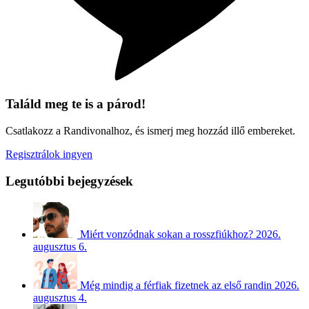
Találd meg te is a párod!
Csatlakozz a Randivonalhoz, és ismerj meg hozzád illő embereket.
Regisztrálok ingyen
Legutóbbi bejegyzések
Miért vonzódnak sokan a rosszfiúkhoz?
2026.
augusztus 6.
Még mindig a férfiak fizetnek az első randin
2026.
augusztus 4.