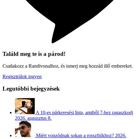
Találd meg te is a párod!
Csatlakozz a Randivonalhoz, és ismerj meg hozzád illő embereket.
Regisztrálok ingyen
Legutóbbi bejegyzések
A 10-es párkeresési lista, amiből 7-hez ragaszkodj
2026. augusztus 8.
Miért vonzódnak sokan a rosszfiúkhoz?
2026.