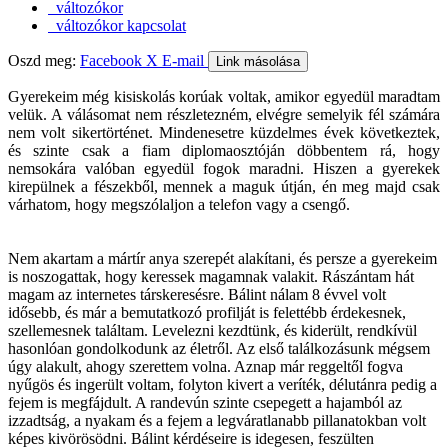
változókor
változókor kapcsolat
Oszd meg:
Facebook
X
E-mail
Link másolása
Gyerekeim még kisiskolás korúak voltak, amikor egyedül maradtam
velük. A válásomat nem részletezném, elvégre semelyik fél számára
nem volt sikertörténet. Mindenesetre küzdelmes évek következtek,
és szinte csak a fiam diplomaosztóján döbbentem rá, hogy
nemsokára valóban egyedül fogok maradni. Hiszen a gyerekek
kirepülnek a fészekből, mennek a maguk útján, én meg majd csak
várhatom, hogy megszólaljon a telefon vagy a csengő.
Nem akartam a mártír anya szerepét alakítani, és persze a gyerekeim
is noszogattak, hogy keressek magamnak valakit. Rászántam hát
magam az internetes társkeresésre. Bálint nálam 8 évvel volt
idősebb, és már a bemutatkozó profilját is felettébb érdekesnek,
szellemesnek találtam. Levelezni kezdtünk, és kiderült, rendkívül
hasonlóan gondolkodunk az életről. Az első találkozásunk mégsem
úgy alakult, ahogy szerettem volna. Aznap már reggeltől fogva
nyűgös és ingerült voltam, folyton kivert a veríték, délutánra pedig a
fejem is megfájdult. A randevún szinte csepegett a hajamból az
izzadtság, a nyakam és a fejem a legváratlanabb pillanatokban volt
képes kivörösödni. Bálint kérdéseire is idegesen, feszülten