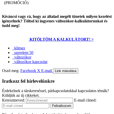
(PROMÓCIÓ)
Kíváncsi vagy rá, hogy az általad megélt tünetek milyen kezelést
igényelnek? Töltsd ki ingyenes változókor-kalkulátorunkat és
tudd meg!
KITÖLTÖM A KALKULÁTORT! >
klimax
szerelem 50
változókor
változókor kapcsolat
Oszd meg:
Facebook
X
E-mail
Link másolása
Iratkozz fel hírlevelünkre
Érdekelnek a társkereséssel, párkapcsolatokkal kapcsolatos témák?
Küldjük az új cikkeket.
Keresztneved:
E-mail címed: