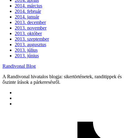
2014. április
2014. március
2014. február
2014. január
2013. december
2013. november
2013. október
2013. szeptember
2013. augusztus
2013. július
2013. június
Randivonal Blog
A Randivonal hivatalos blogja: sikertörténetek, randitippek és
őszinte írások a párkeresésről.