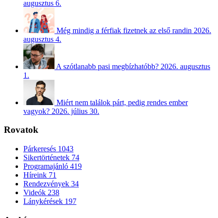
augusztus 6.
Még mindig a férfiak fizetnek az első randin
2026.
augusztus 4.
A szótlanabb pasi megbízhatóbb?
2026. augusztus
1.
Miért nem találok párt, pedig rendes ember
vagyok?
2026. július 30.
Rovatok
Párkeresés
1043
Sikertörténetek
74
Programajánló
419
Híreink
71
Rendezvények
34
Videók
238
Lánykérések
197