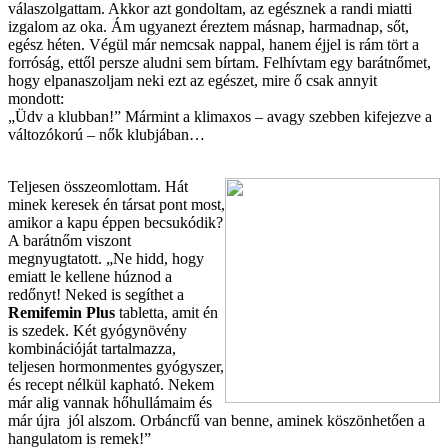
válaszolgattam. Akkor azt gondoltam, az egésznek a randi miatti
izgalom az oka. Ám ugyanezt éreztem másnap, harmadnap, sőt,
egész héten. Végül már nemcsak nappal, hanem éjjel is rám tört a
forróság, ettől persze aludni sem bírtam. Felhívtam egy barátnőmet,
hogy elpanaszoljam neki ezt az egészet, mire ő csak annyit
mondott:
„Üdv a klubban!” Mármint a klimaxos – avagy szebben kifejezve a
változókorú – nők klubjában…
Teljesen összeomlottam. Hát
minek
keresek én társat pont most,
amikor a kapu éppen becsukódik?
A barátnőm viszont
megnyugtatott. „Ne hidd, hogy
emiatt le kellene húznod a
redőnyt! Neked is segíthet a
Remifemin Plus
tabletta, amit én
is szedek. Két gyógynövény
kombinációját tartalmazza,
teljesen hormonmentes gyógyszer,
és recept nélkül kapható. Nekem
már alig vannak hőhullámaim és
már újra jól alszom. Orbáncfű van benne, aminek köszönhetően a
hangulatom is remek!”