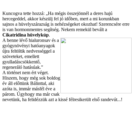
Kuncogva tette hozzá: „Ha mégis összejönnél a deres hajú
hercegeddel, akkor készülj fel jó időben, mert a mi korunkban
sajnos a hüvelyszárazság is nehézségeket okozhat! Szerencsére erre
is van hormonmentes segítség. Nekem remekül bevált a
Cikatridina hüvelykúp
.
A benne lévő hialuronsav és a
gyógynövényi hatóanyagok
újra feltöltik nedvességgel a
szöveteket, emellett
gyulladáscsökkentő,
regeneráló hatásúak.”
A történet nem ért véget.
Hiszem, hogy még sok boldog
év áll előttünk Bálinttal, aki
azóta is, immár másfél éve a
párom.
Úgyhogy ma már csak
nevetünk, ha felidézzük azt a kissé félresikerült első randevút...!