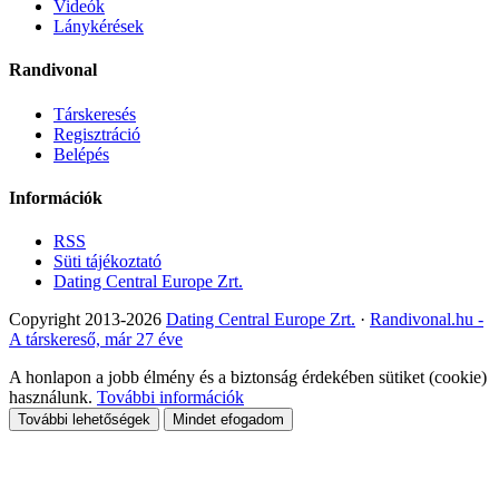
Videók
Lánykérések
Randivonal
Társkeresés
Regisztráció
Belépés
Információk
RSS
Süti tájékoztató
Dating Central Europe Zrt.
Copyright 2013-2026
Dating Central Europe Zrt.
·
Randivonal.hu -
A társkereső, már 27 éve
A honlapon a jobb élmény és a biztonság érdekében sütiket (cookie)
használunk.
További információk
További lehetőségek
Mindet efogadom