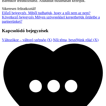
Bármikor leiratkozhatsz. Adataidat bizalmasan kezeljük.
Sikeresen feliratkoztál!
Előző bejegyzés
Miből tudhatjuk, hogy a női nem az nem?
Következő bejegyzés
Milyen szövegekkel kergethetjük őrületbe a
partnerünket?
Kapcsolódó bejegyzések
Változókor – változó szépség (X)
Női téma, beszéljünk róla! (X)