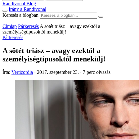
Randivonal Blog
Irány a Randivonal
Keresés a blogban
Címlap
Párkeresés
A sötét triász – avagy ezektől a
személyiségtípusoktól menekülj!
Párkeresés
A sötét triász – avagy ezektől a
személyiségtípusoktól menekülj!
Írta:
Verticordia
·
2017. szeptember 23.
·
7 perc olvasás