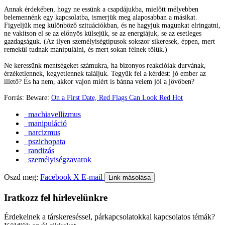
Annak érdekében, hogy ne essünk a csapdájukba, mielőtt mélyebben
belemennénk egy kapcsolatba, ismerjük meg alaposabban a másikat.
Figyeljük meg különböző szituációkban, és ne hagyjuk magunkat elringatni,
ne vakítson el se az előnyös külsejük, se az energiájuk, se az esetleges
gazdagságuk. (Az ilyen személyiségtípusok sokszor sikeresek, éppen, mert
remekül tudnak manipulálni, és mert sokan félnek tőlük.)
Ne keressünk mentségeket számukra, ha bizonyos reakcióiak durvának,
érzéketlennek, kegyetlennek találjuk. Tegyük fel a kérdést: jó ember az
illető? És ha nem, akkor vajon miért is bánna velem jól a jövőben?
Forrás: Beware:
On a First Date, Red Flags Can Look Red Hot
machiavellizmus
manipuláció
narcizmus
pszichopata
randizás
személyiségzavarok
Oszd meg:
Facebook
X
E-mail
Link másolása
Iratkozz fel hírlevelünkre
Érdekelnek a társkereséssel, párkapcsolatokkal kapcsolatos témák?