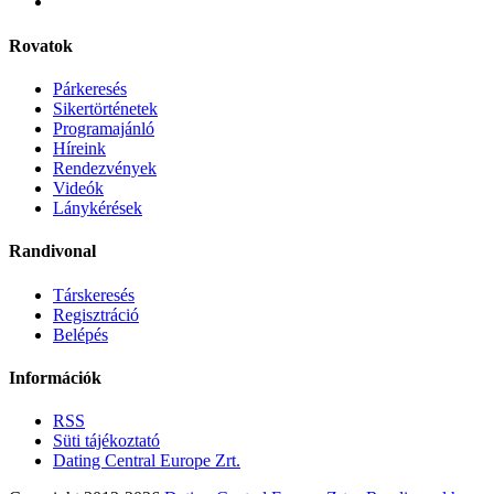
Rovatok
Párkeresés
Sikertörténetek
Programajánló
Híreink
Rendezvények
Videók
Lánykérések
Randivonal
Társkeresés
Regisztráció
Belépés
Információk
RSS
Süti tájékoztató
Dating Central Europe Zrt.