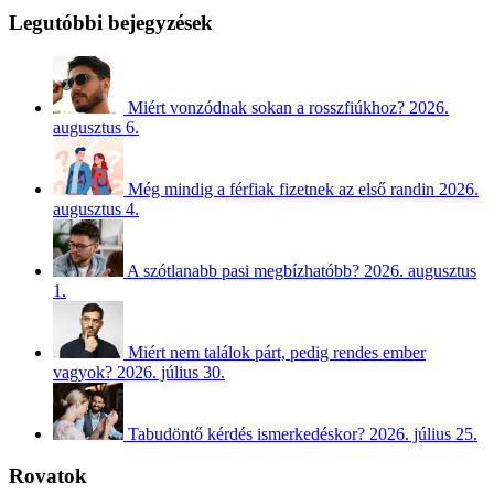
Legutóbbi bejegyzések
Miért vonzódnak sokan a rosszfiúkhoz?
2026.
augusztus 6.
Még mindig a férfiak fizetnek az első randin
2026.
augusztus 4.
A szótlanabb pasi megbízhatóbb?
2026. augusztus
1.
Miért nem találok párt, pedig rendes ember
vagyok?
2026. július 30.
Tabudöntő kérdés ismerkedéskor?
2026. július 25.
Rovatok