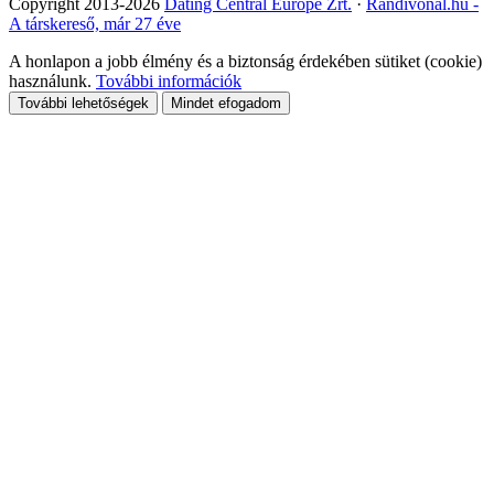
Copyright 2013-2026
Dating Central Europe Zrt.
·
Randivonal.hu -
A társkereső, már 27 éve
A honlapon a jobb élmény és a biztonság érdekében sütiket (cookie)
használunk.
További információk
További lehetőségek
Mindet efogadom