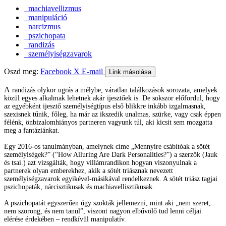
machiavellizmus
manipuláció
narcizmus
pszichopata
randizás
személyiségzavarok
Oszd meg:
Facebook
X
E-mail
Link másolása
A
randizás olykor ugrás a mélybe, váratlan találkozások sorozata, amelyek
közül egyes alkalmak lehetnek akár ijesztőek is. De sokszor előfordul, hogy
az egyébként ijesztő személyiségtípus első blikkre inkább izgalmasnak,
szexisnek tűnik, főleg, ha már az ikszedik unalmas, szürke, vagy csak éppen
félénk, önbizalomhiányos partneren vagyunk túl, aki kicsit sem mozgatta
meg a fantáziánkat.
Egy 2016-os tanulmányban, amelynek címe „Mennyire csábítóak a sötét
személyiségek?” (“How Alluring Are Dark Personalities?”) a szerzők (Jauk
és tsai.) azt vizsgálták, hogy villámrandikon hogyan viszonyulnak a
partnerek olyan emberekhez, akik a sötét triásznak nevezett
személyiségzavarok egyikével-másikával rendelkeznek. A sötét triász tagjai
pszichopaták, nárcisztikusak és machiavellisztikusak.
A pszichopatát egyszerűen úgy szokták jellemezni, mint aki „nem szeret,
nem szorong, és nem tanul”, viszont nagyon elbűvölő tud lenni céljai
elérése érdekében – rendkívül manipulatív.