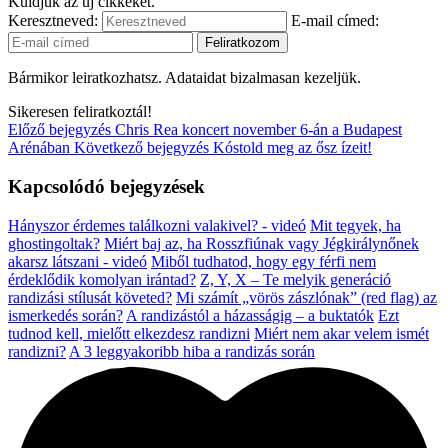
Küldjük az új cikkeket.
Keresztneved:
E-mail címed:
Bármikor leiratkozhatsz. Adataidat bizalmasan kezeljük.
Sikeresen feliratkoztál!
Előző bejegyzés
Chris Rea koncert november 6-án a Budapest
Arénában
Következő bejegyzés
Kóstold meg az ősz ízeit!
Kapcsolódó bejegyzések
Hányszor érdemes találkozni valakivel? - videó
Mit tegyek, ha
ghostingoltak?
Miért baj az, ha Rosszfiúnak vagy Jégkirálynőnek
akarsz látszani - videó
Miből tudhatod, hogy egy férfi nem
érdeklődik komolyan irántad?
Z, Y, X – Te melyik generáció
randizási stílusát követed?
Mi számít „vörös zászlónak” (red flag) az
ismerkedés során?
A randizástól a házasságig – a buktatók
Ezt
tudnod kell, mielőtt elkezdesz randizni
Miért nem akar velem ismét
randizni?
A 3 leggyakoribb hiba a randizás során