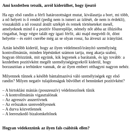
Ami kezdetben tetszik, arról kiderülhet, hogy ijesztő
Ha egy első randin a férfi határozottságot mutat, kiválasztja a bort, mi több,
a nő helyett is ő rendel (pedig nem is ismeri az ízlését, de nem is érdekli),
visszaküldi a nő rosszul átsült sztékjét és remek történeteket mesél,
amelyeknek mind ő a pozitív főszereplője, némely nőt abba az illúzióba
ringathat, hogy végre talált egy igazi férfit, aki majd megvédi őt, dönt
helyette – és ezért cserébe még az se olyan rossz, ha átveszi az irányítást.
Aztán később kiderül, hogy az ilyen védelmező/irányító személyiség
kontrollmániás, minden lépésünket számon tartja, meg akarja szabni,
hogyan öltözzünk, mit együnk, kik legyenek a barátaink, és így tovább: a
kezdetben pozitívként megélt személyiségjegyekről kiderül, hogy
borzasztóan a terhünkre vannak, de az ilyen embert otthagyni nagyon nehéz.
Milyennek tűnnek a később bántalmazóvá váló személyiségek egy első
randin? Milyen negatív tulajdonságuk bűvölhet el bennünket pozitívként?
– A birtoklási mániás (posszesszív) védelmezőnek tűnik
– A kontrollmániás vigasztalónak
– Az agresszív asszertívnek
– Az erőszakos szenvedélyesnek
– A durva közvetlennek
– A leereszkedő bizalomkeltőnek
Hogyan védekezzünk az ilyen fals csábítók ellen?