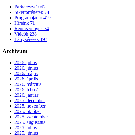
Párkeresés
1042
Sikertörténetek
74
Programajánló
419
Híreink
71
Rendezvények
34
Videók
238
Lánykérések
197
Archívum
2026. július
2026. június
2026. május
2026. április
2026. március
2026. február
2026. január
2025. december
2025. november
2025. október
2025. szeptember
2025. augusztus
2025. július
2025. június