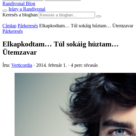
Randivonal Blog
Irány a Randivonal
Keresés a blogban
Címlap
Párkeresés
Elkapkodtam… Túl sokáig húztam… Ütemzavar
Párkeresés
Elkapkodtam… Túl sokáig húztam…
Ütemzavar
Írta:
Verticordia
·
2014. február 1.
·
4 perc olvasás