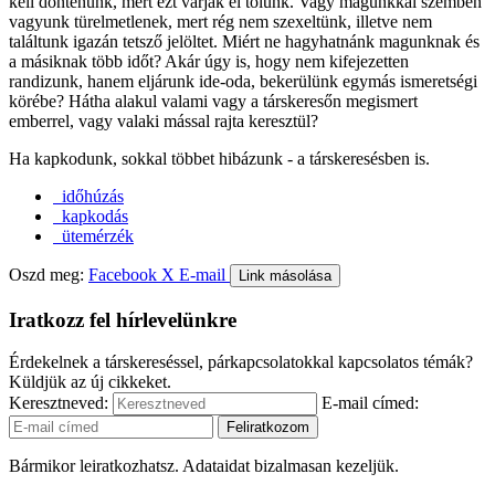
kell döntenünk, mert ezt várják el tőlünk. Vagy magunkkal szemben
vagyunk türelmetlenek, mert rég nem szexeltünk, illetve nem
találtunk igazán tetsző jelöltet. Miért ne hagyhatnánk magunknak és
a másiknak több időt? Akár úgy is, hogy nem kifejezetten
randizunk, hanem eljárunk ide-oda, bekerülünk egymás ismeretségi
körébe? Hátha alakul valami vagy a társkeresőn megismert
emberrel, vagy valaki mással rajta keresztül?
Ha kapkodunk, sokkal többet hibázunk - a társkeresésben is.
időhúzás
kapkodás
ütemérzék
Oszd meg:
Facebook
X
E-mail
Link másolása
Iratkozz fel hírlevelünkre
Érdekelnek a társkereséssel, párkapcsolatokkal kapcsolatos témák?
Küldjük az új cikkeket.
Keresztneved:
E-mail címed:
Bármikor leiratkozhatsz. Adataidat bizalmasan kezeljük.