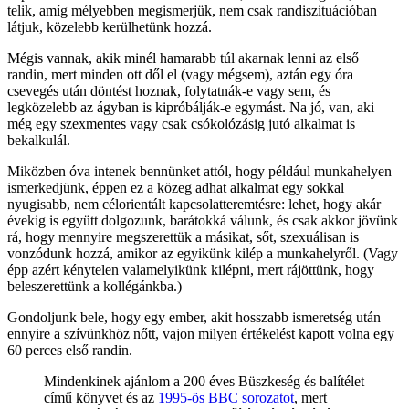
telik, amíg mélyebben megismerjük, nem csak randiszituációban
látjuk, közelebb kerülhetünk hozzá.
Mégis vannak, akik minél hamarabb túl akarnak lenni az első
randin, mert minden ott dől el (vagy mégsem), aztán egy óra
csevegés után döntést hoznak, folytatnák-e vagy sem, és
legközelebb az ágyban is kipróbálják-e egymást. Na jó, van, aki
még egy szexmentes vagy csak csókolózásig jutó alkalmat is
bekalkulál.
Miközben óva intenek bennünket attól, hogy például munkahelyen
ismerkedjünk, éppen ez a közeg adhat alkalmat egy sokkal
nyugisabb, nem célorientált kapcsolatteremtésre: lehet, hogy akár
évekig is együtt dolgozunk, barátokká válunk, és csak akkor jövünk
rá, hogy mennyire megszerettük a másikat, sőt, szexuálisan is
vonzódunk hozzá, amikor az egyikünk kilép a munkahelyről. (Vagy
épp azért kénytelen valamelyikünk kilépni, mert rájöttünk, hogy
beleszerettünk a kollégánkba.)
Gondoljunk bele, hogy egy ember, akit hosszabb ismeretség után
ennyire a szívünkhöz nőtt, vajon milyen értékelést kapott volna egy
60 perces első randin.
Mindenkinek ajánlom a 200 éves Büszkeség és balítélet
című könyvet és az
1995-ös BBC sorozatot
, mert