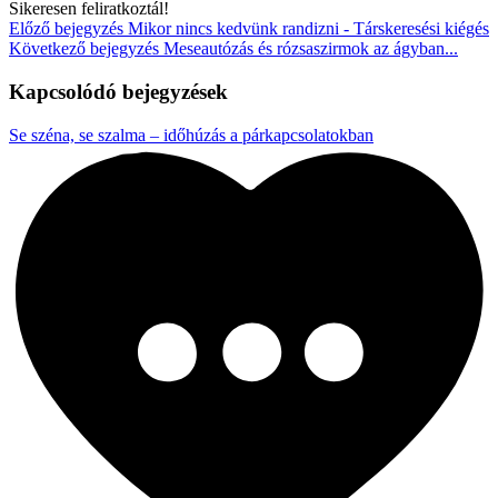
Sikeresen feliratkoztál!
Előző bejegyzés
Mikor nincs kedvünk randizni - Társkeresési kiégés
Következő bejegyzés
Meseautózás és rózsaszirmok az ágyban...
Kapcsolódó bejegyzések
Se széna, se szalma – időhúzás a párkapcsolatokban