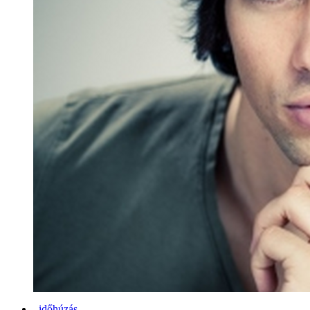
időhúzás