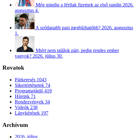
Még mindig a férfiak fizetnek az első randin
2026.
augusztus 4.
A szótlanabb pasi megbízhatóbb?
2026. augusztus
1.
Miért nem találok párt, pedig rendes ember
vagyok?
2026. július 30.
Rovatok
Párkeresés
1043
Sikertörténetek
74
Programajánló
419
Híreink
71
Rendezvények
34
Videók
238
Lánykérések
197
Archívum
2026. július