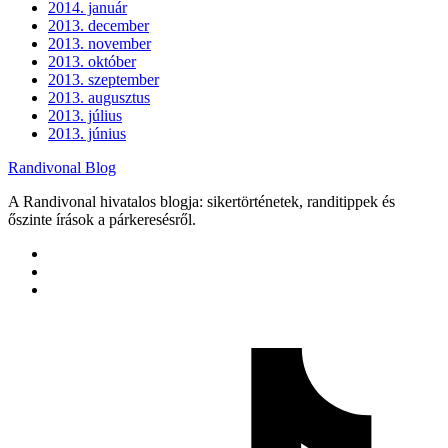
2014. január
2013. december
2013. november
2013. október
2013. szeptember
2013. augusztus
2013. július
2013. június
Randivonal Blog
A Randivonal hivatalos blogja: sikertörténetek, randitippek és
őszinte írások a párkeresésről.