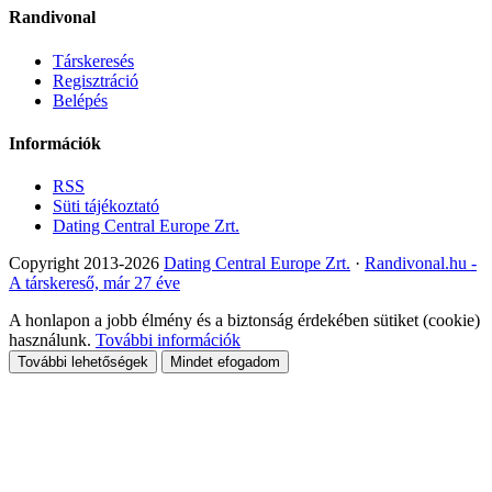
Randivonal
Társkeresés
Regisztráció
Belépés
Információk
RSS
Süti tájékoztató
Dating Central Europe Zrt.
Copyright 2013-2026
Dating Central Europe Zrt.
·
Randivonal.hu -
A társkereső, már 27 éve
A honlapon a jobb élmény és a biztonság érdekében sütiket (cookie)
használunk.
További információk
További lehetőségek
Mindet efogadom