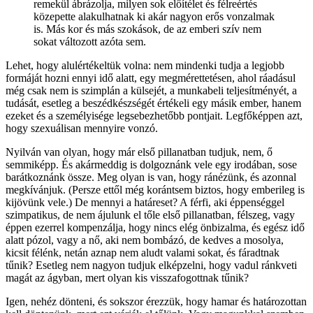
remekül ábrázolja, milyen sok előítélet és félreértés
közepette alakulhatnak ki akár nagyon erős vonzalmak
is. Más kor és más szokások, de az emberi szív nem
sokat változott azóta sem.
Lehet, hogy alulértékeltük volna: nem mindenki tudja a legjobb
formáját hozni ennyi idő alatt, egy megmérettetésen, ahol ráadásul
még csak nem is szimplán a külsejét, a munkabeli teljesítményét, a
tudását, esetleg a beszédkészségét értékeli egy másik ember, hanem
ezeket és a személyisége legsebezhetőbb pontjait. Legfőképpen azt,
hogy szexuálisan mennyire vonzó.
Nyilván van olyan, hogy már első pillanatban tudjuk, nem, ő
semmiképp. És akármeddig is dolgoznánk vele egy irodában, sose
barátkoznánk össze. Meg olyan is van, hogy ránézünk, és azonnal
megkívánjuk. (Persze ettől még korántsem biztos, hogy emberileg is
kijövünk vele.) De mennyi a határeset? A férfi, aki éppenséggel
szimpatikus, de nem ájulunk el tőle első pillanatban, félszeg, vagy
éppen ezerrel kompenzálja, hogy nincs elég önbizalma, és egész idő
alatt pózol, vagy a nő, aki nem bombázó, de kedves a mosolya,
kicsit félénk, netán aznap nem aludt valami sokat, és fáradtnak
tűnik? Esetleg nem nagyon tudjuk elképzelni, hogy vadul ránkveti
magát az ágyban, mert olyan kis visszafogottnak tűnik?
Igen, nehéz dönteni, és sokszor érezzük, hogy hamar és határozottan