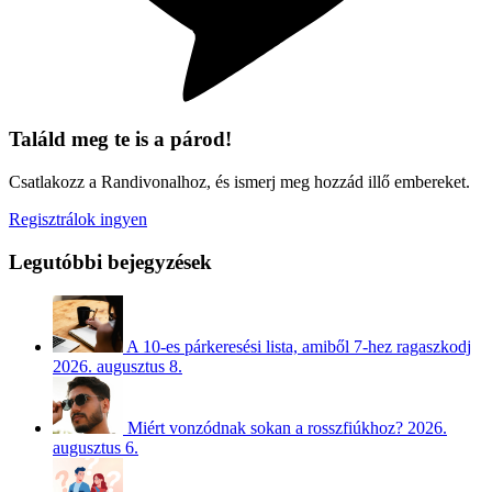
Találd meg te is a párod!
Csatlakozz a Randivonalhoz, és ismerj meg hozzád illő embereket.
Regisztrálok ingyen
Legutóbbi bejegyzések
A 10-es párkeresési lista, amiből 7-hez ragaszkodj
2026. augusztus 8.
Miért vonzódnak sokan a rosszfiúkhoz?
2026.
augusztus 6.