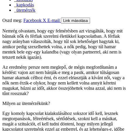
kapkodás
ütemérzék
Oszd meg:
Facebook
X
E-mail
Link másolása
Nemrég olvastam, hogy egy felmérésben azt vizsgálták, hogy mit
bánnak nők és férfiak szerelmi életükkel kapcsolatban. A férfiak
nagy arányban válaszolták, hogy túl sok lehetőséget hagytak ki,
amikor pedig szexelhettek volna, a nők pedig, hogy túl hamar
mentek bele egy-egy kalandba (vagy olyan partnerrel, aki nem is
tetszett nekik igazán).
Az eredmény persze nem meglepő, de mégis megfordítanám a
kérdést: vajon azt nem bánják-e meg a pasik, amikor túlságosan
hamar akarnak célhoz érni, és ezzel elriasztják a kívánt nőt, vagy a
nők nem érzik-e olykor, hogy nem kellett volna annyit kéretni
magukat, húzni az időt, akkor összejöhettek volna azzal, aki nem is
tűnt rossznak?
Milyen az ütemérzékünk?
Egy komoly kapcsolat kialakulásához sokszor idő kell, lesznek
megtorpanások, félreértések, sértődések, szokni kell a másikat,
magát a szituációt, el kell tudni dönteni, hogy milyen jellegű
kapcsolatot szeretnénk ezzel az emberrel, és az lehetséges-e, időbe