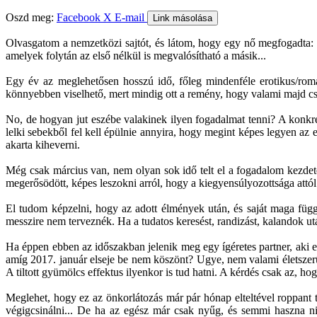
Oszd meg:
Facebook
X
E-mail
Link másolása
Olvasgatom a nemzetközi sajtót, és látom, hogy egy nő megfogadta: 2
amelyek folytán az első nélkül is megvalósítható a másik...
Egy év az meglehetősen hosszú idő, főleg mindenféle erotikus/roman
könnyebben viselhető, mert mindig ott a remény, hogy valami majd c
No, de hogyan jut eszébe valakinek ilyen fogadalmat tenni? A konkrét 
lelki sebekből fel kell épülnie annyira, hogy megint képes legyen az
akarta kiheverni.
Még csak március van, nem olyan sok idő telt el a fogadalom kezdete 
megerősödött, képes leszokni arról, hogy a kiegyensúlyozottsága attól 
El tudom képzelni, hogy az adott élmények után, és saját maga függ
messzire nem terveznék. Ha a tudatos keresést, randizást, kalandok utá
Ha éppen ebben az időszakban jelenik meg egy ígéretes partner, aki 
amíg 2017. január elseje be nem köszönt? Ugye, nem valami életszerű? 
A tiltott gyümölcs effektus ilyenkor is tud hatni. A kérdés csak az, ho
Meglehet, hogy ez az önkorlátozás már pár hónap elteltével roppant
végigcsinálni... De ha az egész már csak nyűg, és semmi haszna ni