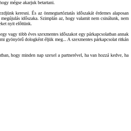
hogy mégse akarjuk betartani.
ezdjünk keresni. És az önmegtartóztatás időszakát érdemes alaposan
 a megújulás időszaka. Szimplán az, hogy valamit nem csinálunk, nem
ket nyit előttünk.
i egy vagy több éves szexmentes időszakot egy párkapcsolatban annak
ami gyönyörű dologként éljük meg... A szexmentes párkapcsolat ritkán
latban, hogy minden nap szexel a partnerével, ha van hozzá kedve, ha