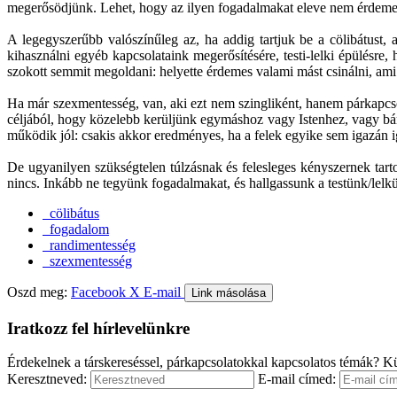
megerősödjünk. Lehet, hogy az ilyen fogadalmakat eleve nem érdemes 
A legegyszerűbb valószínűleg az, ha addig tartjuk be a cölibátust
kihasználni egyéb kapcsolataink megerősítésére, testi-lelki épülés
szokott semmit megoldani: helyette érdemes valami mást csinálni, ami el
Ha már szexmentesség, van, aki ezt nem szingliként, hanem párkapcs
céljából, hogy közelebb kerüljünk egymáshoz vagy Istenhez, vagy bár
működik jól: csakis akkor eredményes, ha a felek egyike sem igazán i
De ugyanilyen szükségtelen túlzásnak és felesleges kényszernek tart
nincs. Inkább ne tegyünk fogadalmakat, és hallgassunk a testünk/lelk
cölibátus
fogadalom
randimentesség
szexmentesség
Oszd meg:
Facebook
X
E-mail
Link másolása
Iratkozz fel hírlevelünkre
Érdekelnek a társkereséssel, párkapcsolatokkal kapcsolatos témák? Kü
Keresztneved:
E-mail címed: