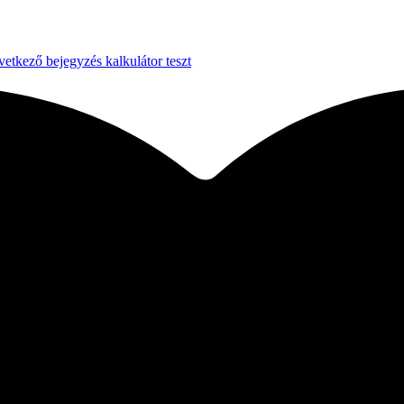
etkező bejegyzés
kalkulátor teszt