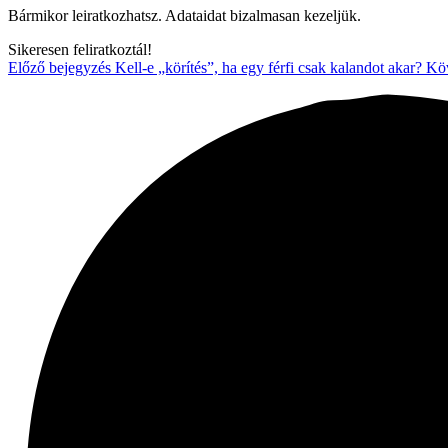
Bármikor leiratkozhatsz. Adataidat bizalmasan kezeljük.
Sikeresen feliratkoztál!
Előző bejegyzés
Kell-e „körítés”, ha egy férfi csak kalandot akar?
Köv