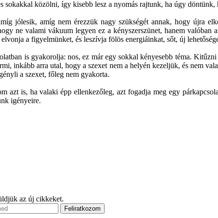
sokakkal közölni, így kisebb lesz a nyomás rajtunk, ha úgy döntünk, 
, amíg jólesik, amíg nem érezzük nagy szükségét annak, hogy újra elk
re, hogy ne valami vákuum legyen ez a kényszerszünet, hanem valóban
vonja a figyelmünket, és leszívja fölös energiáinkat, sőt, új lehetősége
olatban is gyakorolja: nos, ez már egy sokkal kényesebb téma. Kitűzn
mi, inkább arra utal, hogy a szexet nem a helyén kezeljük, és nem val
gényli a szexet, főleg nem gyakorta.
om azt is, ha valaki épp ellenkezőleg, azt fogadja meg egy párkapcso
ünk igényeire.
ldjük az új cikkeket.