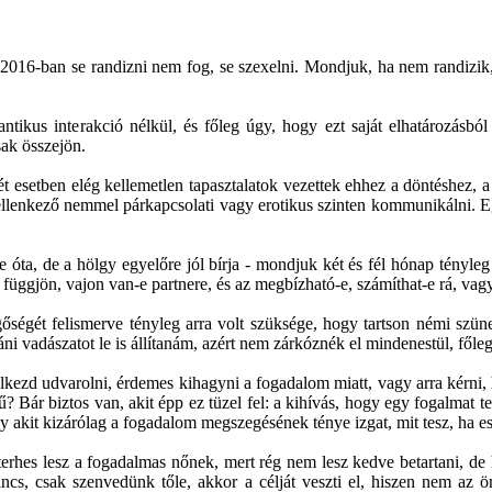
016-ban se randizni nem fog, se szexelni. Mondjuk, ha nem randizik, e
tikus interakció nélkül, és főleg úgy, hogy ezt saját elhatározásból 
sak összejön.
esetben elég kellemetlen tapasztalatok vezettek ehhez a döntéshez, a n
 ellenkező nemmel párkapcsolati vagy erotikus szinten kommunikálni. E
óta, de a hölgy egyelőre jól bírja - mondjuk két és fél hónap tényleg 
függjön, vajon van-e partnere, és az megbízható-e, számíthat-e rá, vagy 
őségét felismerve tényleg arra volt szüksége, hogy tartson némi szüne
ni vadászatot le is állítanám, azért nem zárkóznék el mindenestül, főle
elkezd udvarolni, érdemes kihagyni a fogadalom miatt, vagy arra kérni,
Bár biztos van, akit épp ez tüzel fel: a kihívás, hogy egy fogalmat te
gy akit kizárólag a fogadalom megszegésének ténye izgat, mit tesz, ha eset
 terhes lesz a fogadalmas nőnek, mert rég nem lesz kedve betartani, d
ncs, csak szenvedünk tőle, akkor a célját veszti el, hiszen nem az ö