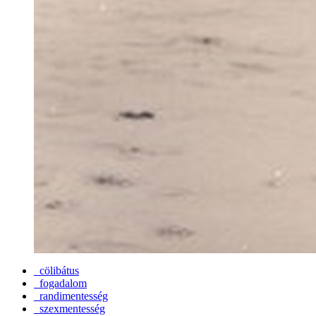
cölibátus
fogadalom
randimentesség
szexmentesség