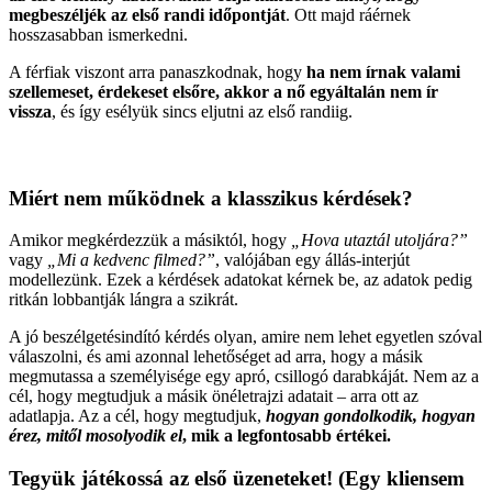
megbeszéljék az első randi időpontját
. Ott majd ráérnek
hosszasabban ismerkedni.
A férfiak viszont arra panaszkodnak, hogy
ha nem írnak valami
szellemeset, érdekeset elsőre, akkor a nő egyáltalán nem ír
vissza
, és így esélyük sincs eljutni az első randiig.
Miért nem működnek a klasszikus kérdések?
Amikor megkérdezzük a másiktól, hogy
„Hova utaztál utoljára?”
vagy
„Mi a kedvenc filmed?”
, valójában egy állás-interjút
modellezünk. Ezek a kérdések adatokat kérnek be, az adatok pedig
ritkán lobbantják lángra a szikrát.
A jó beszélgetésindító kérdés olyan, amire nem lehet egyetlen szóval
válaszolni, és ami azonnal lehetőséget ad arra, hogy a másik
megmutassa a személyisége egy apró, csillogó darabkáját. Nem az a
cél, hogy megtudjuk a másik önéletrajzi adatait – arra ott az
adatlapja. Az a cél, hogy megtudjuk,
hogyan gondolkodik, hogyan
érez, mitől mosolyodik el
, mik a legfontosabb értékei.
Tegyük játékossá az első üzeneteket! (Egy kliensem