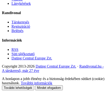
Lánykérések
Randivonal
Társkeresés
Regisztráció
Belépés
Információk
RSS
Süti tájékoztató
Dating Central Europe Zrt.
Copyright 2013-2026
Dating Central Europe Zrt.
·
Randivonal.hu -
A társkereső, már 27 éve
A honlapon a jobb élmény és a biztonság érdekében sütiket (cookie)
használunk.
További információk
További lehetőségek
Mindet efogadom