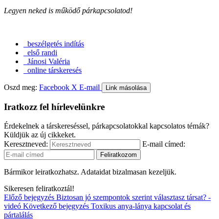
Legyen neked is működő párkapcsolatod!
beszélgetés indítás
első randi
Jánosi Valéria
online társkeresés
Oszd meg:
Facebook
X
E-mail
Link másolása
Iratkozz fel hírlevelünkre
Érdekelnek a társkereséssel, párkapcsolatokkal kapcsolatos témák?
Küldjük az új cikkeket.
Keresztneved:
E-mail címed:
Bármikor leiratkozhatsz. Adataidat bizalmasan kezeljük.
Sikeresen feliratkoztál!
Előző bejegyzés
Biztosan jó szempontok szerint választasz társat? -
videó
Következő bejegyzés
Toxikus anya-lánya kapcsolat és
pártalálás