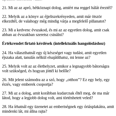
21. Mi az az apró, hétköznapi dolog, amiért ma reggel hálát éreztél?
22. Melyik az a könyv az éjjeliszekrényeden, amit már ötször
elkezdtél, de valahogy még mindig várja a megfelelő pillanatot?
23. Mi a kedvenc évszakod, és mi az az egyetlen dolog, amit csak
abban az évszakban szeretsz csinálni?
Értékrendet firtató kérdések (intellektuális hangolódáshoz)
24. Ha választhatnál egy új készséget vagy tudást, amit egyetlen
éjszaka alatt, tanulás nélkül elsajátíthatsz, mi lenne az?
25. Melyik volt az az élethelyzet, amikor a legnagyobb bátorságra
volt szükséged, és hogyan jöttél ki belőle?
26. Mit jelent számodra az a szó, hogy „otthon”? Ez egy hely, egy
érzés, vagy emberek csoportja?
27. Mi az a dolog, amit korábban kudarcnak éltél meg, de ma már
látod, hogy a legjobb dolog volt, ami történhetett veled?
28. Ha írhatnál egy üzenetet az emberiségnek egy óriásplakátra, amit
mindenki lát, mi állna rajta?