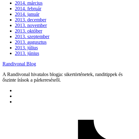
2014. március
2014. február
2014. január
2013. december
2013. november
2013. október
2013. szeptember
2013. augusztus
2013. július
2013. június
Randivonal Blog
A Randivonal hivatalos blogja: sikertörténetek, randitippek és
őszinte írások a párkeresésről.