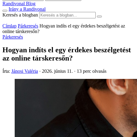
Randivonal Blog
Irány a Randivonal
Keresés a blogban
Címlap
Párkeresés
Hogyan indíts el egy érdekes beszélgetést az
online társkeresőn?
Párkeresés
Hogyan indíts el egy érdekes beszélgetést
az online társkeresőn?
Írta:
Jánosi Valéria
·
2026. június 11.
·
13 perc olvasás