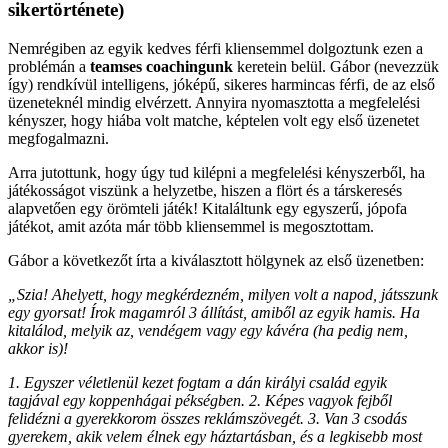
sikertörténete)
Nemrégiben az egyik kedves férfi kliensemmel dolgoztunk ezen a
problémán a
teamses coachingunk
keretein belül. Gábor (nevezzük
így) rendkívül intelligens, jóképű, sikeres harmincas férfi, de az első
üzeneteknél mindig elvérzett. Annyira nyomasztotta a megfelelési
kényszer, hogy hiába volt matche, képtelen volt egy első üzenetet
megfogalmazni.
Arra jutottunk, hogy úgy tud kilépni a megfelelési kényszerből, ha
játékosságot viszünk a helyzetbe, hiszen a flört és a társkeresés
alapvetően egy örömteli játék! Kitaláltunk egy egyszerű, jópofa
játékot, amit azóta már több kliensemmel is megosztottam.
Gábor a következőt írta a kiválasztott hölgynek az első üzenetben:
„Szia! Ahelyett, hogy megkérdezném, milyen volt a napod, játsszunk
egy gyorsat! Írok magamról 3 állítást, amiből az egyik hamis. Ha
kitalálod, melyik az, vendégem vagy egy kávéra (ha pedig nem,
akkor is)!
1. Egyszer véletlenül kezet fogtam a dán királyi család egyik
tagjával egy koppenhágai pékségben.
2. Képes vagyok fejből
felidézni a gyerekkorom összes reklámszövegét.
3. Van 3 csodás
gyerekem, akik velem élnek egy háztartásban, és a legkisebb most