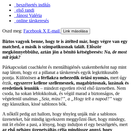
beszélgetés indítás
első randi
Jánosi Valéria
online társkeresés
Oszd meg:
Facebook
X
E-mail
Link másolása
Biztos vagyok benne, hogy te is átélted már, hogy végre van egy
matched, a másik is szimpatikusnak talált. Először
megkönnyebbülsz, aztán jön a bénító kétségbeesés:
Na, de most
mit írjak?
Párkapcsolati coachként és mentálhigiénés szakemberként nap mint
nap látom, hogy ez a pillanat a társkeresés egyik legkritikusabb
pontja. Különösen
a férfiakra nehezedik óriási nyomás,
mert úgy
érzik,
egyszerre kellene szellemesnek, magabiztosnak, lazának és
eredetinek lenniük
– mindezt egyetlen rövid első üzenetben. Nem
csoda, ha sokan leblokkolnak, és végül marad a biztonságos, de
végtelenül unalmas
„Szia, mizu?”, a „Hogy telt a napod?”
vagy
egy klasszikus, kissé sablonos bók.
A nőktől pedig azt hallom, hogy tényleg unják már a sablonos
üzeneteket, bár mindig igyekszem meggyőzni őket, hogy mindegy,
mit írt elsőre a pasi, a lényeg, hogy induljon el egy beszélgetés, mert
az első néhány üzenetváltás célja mindössze annyi, hogy