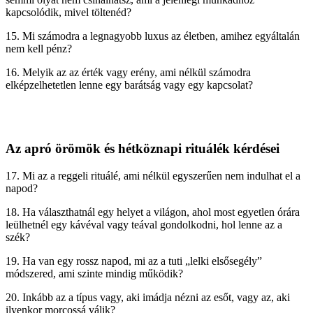
kapcsolódik, mivel töltenéd?
15. Mi számodra a legnagyobb luxus az életben, amihez egyáltalán
nem kell pénz?
16. Melyik az az érték vagy erény, ami nélkül számodra
elképzelhetetlen lenne egy barátság vagy egy kapcsolat?
Az apró örömök és hétköznapi rituálék kérdései
17. Mi az a reggeli rituálé, ami nélkül egyszerűen nem indulhat el a
napod?
18. Ha választhatnál egy helyet a világon, ahol most egyetlen órára
leülhetnél egy kávéval vagy teával gondolkodni, hol lenne az a
szék?
19. Ha van egy rossz napod, mi az a tuti „lelki elsősegély”
módszered, ami szinte mindig működik?
20. Inkább az a típus vagy, aki imádja nézni az esőt, vagy az, aki
ilyenkor morcossá válik?