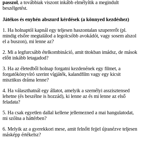
passzol
, a továbbiak viszont inkább elmélyítik a megindult
beszélgetést.
Játékos és enyhén abszurd kérdések (a könnyed kezdéshez)
1. Ha holnaptól kapnál egy teljesen haszontalan szupererőt (pl.
mindig elsőre megtalálod a legolcsóbb avokádót, vagy sosem alszol
el a buszon), mi lenne az?
2. Mi a legfurcsább ételkombináció, amit titokban imádsz, de mások
előtt inkább letagadod?
3. Ha az életedből holnap forgatni kezdenének egy filmet, a
forgatókönyvíró szerint vígjáték, kalandfilm vagy egy kicsit
misztikus dráma lenne?
4. Ha választhatnál egy állatot, amelyik a személyi asszisztensed
lehetne (és beszélne is hozzád), ki lenne az és mi lenne az első
feladata?
5. Ha csak egyetlen dallal kellene jellemezned a mai hangulatodat,
mi szólna a háttérben?
6. Melyik az a gyerekkori mese, amit felnőtt fejjel újranézve teljesen
másképp értékelsz?