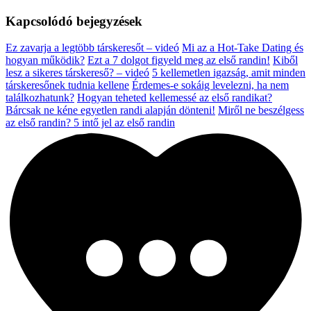
Kapcsolódó bejegyzések
Ez zavarja a legtöbb társkeresőt – videó
Mi az a Hot-Take Dating és
hogyan működik?
Ezt a 7 dolgot figyeld meg az első randin!
Kiből
lesz a sikeres társkereső? – videó
5 kellemetlen igazság, amit minden
társkeresőnek tudnia kellene
Érdemes-e sokáig levelezni, ha nem
találkozhatunk?
Hogyan teheted kellemessé az első randikat?
Bárcsak ne kéne egyetlen randi alapján dönteni!
Miről ne beszélgess
az első randin?
5 intő jel az első randin