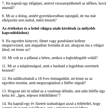
7. Ha kapnál egy időgépet, amivel visszarepülhetnél az időben, hová
utaznál?
8. Mi az a dolog, amiért gyerekkorodban rajongtál, de ma már
elképzelni sem tudod, miért tetszett?
Az értékekre és a belső világra utaló kérdések (a mélyebb
kapcsolódáshoz)
9. Ha egyetlen könyvet, filmet vagy gondolatot kellene
megnevezned, ami alapjaiban formálta át azt, ahogyan ma a világot
látod, mi lenne az?
10. Mi volt az a pillanat a héten, amikor a legboldogabb voltál?
11. Mi az a tulajdonságod, amit a barátaid a legjobban szeretnek
benned?
12. Ha találkozhatnál a 18 éves önmagaddal, mi lenne az az
egyetlen mondat, amit megnyugtatásul a fülébe súgnál?
13. Hogyan néz ki nálad az a vasárnap délután, ami után hétfőn úgy
kelsz fel: „Igen, teljesen feltöltődtem”?
14. Ha kapnál egy év fizetett szabadságot azzal a feltétellel, hogy
semmi olyat nem csinálhatsz, ami a jelenlegi munkádhoz