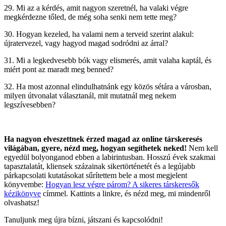
29. Mi az a kérdés, amit nagyon szeretnél, ha valaki végre
megkérdezne tőled, de még soha senki nem tette meg?
30. Hogyan kezeled, ha valami nem a terveid szerint alakul:
újratervezel, vagy hagyod magad sodródni az árral?
31. Mi a legkedvesebb bók vagy elismerés, amit valaha kaptál, és
miért pont az maradt meg benned?
32. Ha most azonnal elindulhatnánk egy közös sétára a városban,
milyen útvonalat választanál, mit mutatnál meg nekem
legszívesebben?
Ha nagyon elveszettnek érzed magad az online társkeresés
világában, gyere, nézd meg, hogyan segíthetek neked!
Nem kell
egyedül bolyonganod ebben a labirintusban. Hosszú évek szakmai
tapasztalatát, kliensek százainak sikertörténetét és a legújabb
párkapcsolati kutatásokat sűrítettem bele a most megjelent
könyvembe:
Hogyan lesz végre párom? A sikeres társkeresők
kézikönyve
címmel. Kattints a linkre, és nézd meg, mi mindenről
olvashatsz!
Tanuljunk meg újra bízni, játszani és kapcsolódni!