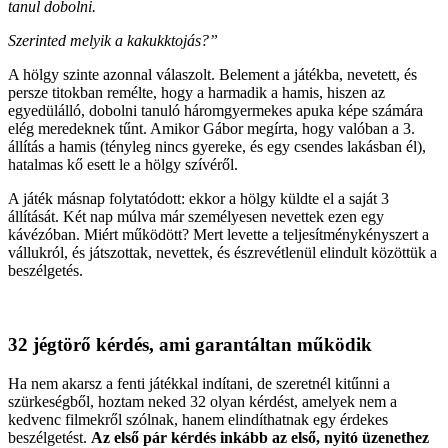
tanul dobolni.
Szerinted melyik a kakukktojás?”
A hölgy szinte azonnal válaszolt. Belement a játékba, nevetett, és
persze titokban remélte, hogy a harmadik a hamis, hiszen az
egyedülálló, dobolni tanuló háromgyermekes apuka képe számára
elég meredeknek tűnt. Amikor Gábor megírta, hogy valóban a 3.
állítás a hamis (tényleg nincs gyereke, és egy csendes lakásban él),
hatalmas kő esett le a hölgy szívéről.
A játék másnap folytatódott: ekkor a hölgy küldte el a saját 3
állítását. Két nap múlva már személyesen nevettek ezen egy
kávézóban. Miért működött? Mert levette a teljesítménykényszert a
vállukról, és játszottak, nevettek, és észrevétlenül elindult közöttük a
beszélgetés.
32 jégtörő kérdés, ami garantáltan működik
Ha nem akarsz a fenti játékkal indítani, de szeretnél kitűnni a
szürkeségből, hoztam neked 32 olyan kérdést, amelyek nem a
kedvenc filmekről szólnak, hanem elindíthatnak egy érdekes
beszélgetést.
Az első pár kérdés inkább az első, nyitó üzenethez