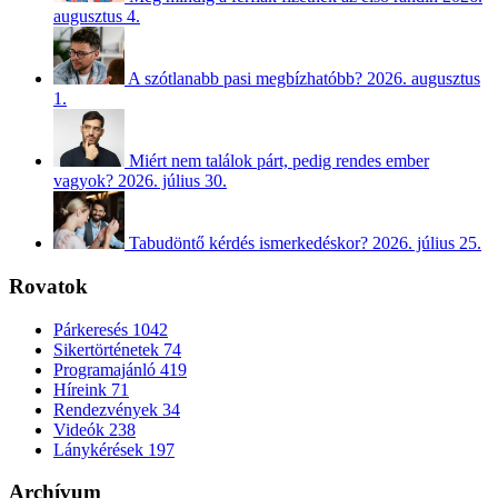
augusztus 4.
A szótlanabb pasi megbízhatóbb?
2026. augusztus
1.
Miért nem találok párt, pedig rendes ember
vagyok?
2026. július 30.
Tabudöntő kérdés ismerkedéskor?
2026. július 25.
Rovatok
Párkeresés
1042
Sikertörténetek
74
Programajánló
419
Híreink
71
Rendezvények
34
Videók
238
Lánykérések
197
Archívum