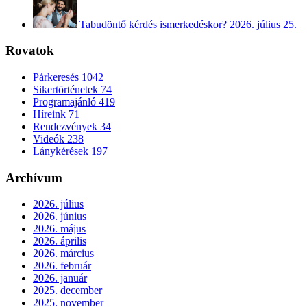
Tabudöntő kérdés ismerkedéskor?
2026. július 25.
Rovatok
Párkeresés
1042
Sikertörténetek
74
Programajánló
419
Híreink
71
Rendezvények
34
Videók
238
Lánykérések
197
Archívum
2026. július
2026. június
2026. május
2026. április
2026. március
2026. február
2026. január
2025. december
2025. november