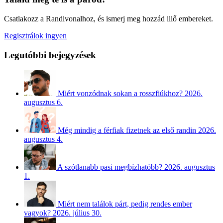
Csatlakozz a Randivonalhoz, és ismerj meg hozzád illő embereket.
Regisztrálok ingyen
Legutóbbi bejegyzések
Miért vonzódnak sokan a rosszfiúkhoz?
2026.
augusztus 6.
Még mindig a férfiak fizetnek az első randin
2026.
augusztus 4.
A szótlanabb pasi megbízhatóbb?
2026. augusztus
1.
Miért nem találok párt, pedig rendes ember
vagyok?
2026. július 30.