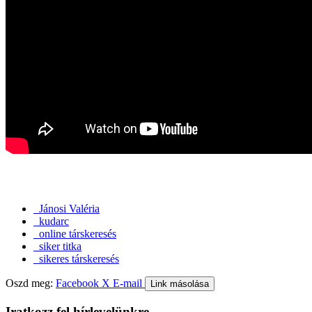
Jánosi Valéria
kudarc
online társkeresés
siker titka
sikeres társkeresés
Oszd meg:
Facebook
X
E-mail
Link másolása
Iratkozz fel hírlevelünkre