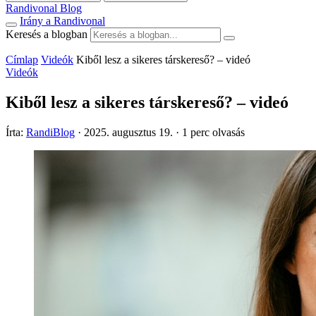
Randivonal Blog
Irány a Randivonal
Keresés a blogban
Címlap
Videók
Kiből lesz a sikeres társkereső? – videó
Videók
Kiből lesz a sikeres társkereső? – videó
Írta:
RandiBlog
·
2025. augusztus 19.
·
1 perc olvasás