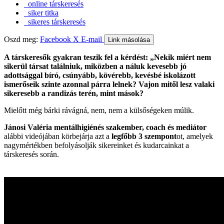
online társkeresés
siker titka
sikeres társkeresés
Oszd meg:
Facebook
X
E-mail
Link másolása
A társkeresők gyakran teszik fel a kérdést: „Nekik miért nem
sikerül társat találniuk, miközben a náluk kevesebb jó
adottsággal bíró, csúnyább, kövérebb, kevésbé iskolázott
ismerőseik szinte azonnal párra lelnek? Vajon mitől lesz valaki
sikeresebb a randizás terén, mint mások?
Mielőtt még bárki rávágná, nem, nem a külsőségeken múlik.
Jánosi Valéria mentálhigiénés szakember, coach és mediátor
alábbi videójában körbejárja azt a
legfőbb 3 szempont
ot, amelyek
nagymértékben befolyásolják sikereinket és kudarcainkat a
társkeresés során.