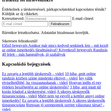
Érdekelnek a társkereséssel, párkapcsolatokkal kapcsolatos témák?
Küldjük az új cikkeket.
Keresztneved:
E-mail címed:
Bármikor leiratkozhatsz. Adataidat bizalmasan kezeljük.
Sikeresen feliratkoztál!
Előző bejegyzés
Amikor már nincs kedved senkinek írni – mit kezdj
az online ismerkedés fáradtságával?
Következő bejegyzés
Randizás
40 felett – más hangsúlyok, új szabályok
Kapcsolódó bejegyzések
Ez zavarja a legtöbb társkeresőt – videó
10 hiba, amit online
randizás közben szinte mindenki elkövet – videó
Így válik
elviselhetőbbé, ha visszautasítanak - videó
Hogyan indíts el egy
érdekes beszélgetést az online társkeresőn?
3 hiba, ami miatt túl
korán feladod a társkeresést- videó
A sikeres társkeresők
tízparancsolata - videó
Miért nem jut egyről a kettőre annyi online
ismerkedés?
Ez zavarja a legtöbb társkeresőt
A sikeres társkeresők
tízparancsolata
Biztosan jó szempontok szerint választasz társat? -
videó