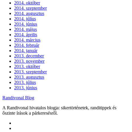
2014. október
2014. szeptember
2014. augusztus
2014. július
2014. június
2014. május
2014. április
2014. március
2014. február
2014. január
2013. december
2013. november
2013. október
2013. szeptember
2013. augusztus
2013. július
2013. június
Randivonal Blog
A Randivonal hivatalos blogja: sikertörténetek, randitippek és
őszinte írások a párkeresésről.