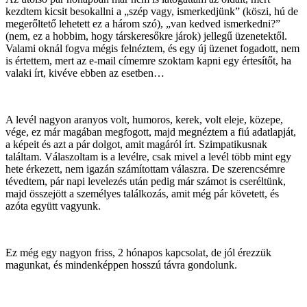
kezdtem kicsit besokallni a „szép vagy, ismerkedjünk” (köszi, hú de
megerőltető lehetett ez a három szó), „van kedved ismerkedni?”
(nem, ez a hobbim, hogy társkeresőkre járok) jellegű üzenetektől.
Valami oknál fogva mégis felnéztem, és egy új üzenet fogadott, nem
is értettem, mert az e-mail címemre szoktam kapni egy értesítőt, ha
valaki írt, kivéve ebben az esetben…
A levél nagyon aranyos volt, humoros, kerek, volt eleje, közepe,
vége, ez már magában megfogott, majd megnéztem a fiú adatlapját,
a képeit és azt a pár dolgot, amit magáról írt. Szimpatikusnak
találtam. Válaszoltam is a levélre, csak mivel a levél több mint egy
hete érkezett, nem igazán számítottam válaszra. De szerencsémre
tévedtem, pár napi levelezés után pedig már számot is cseréltünk,
majd összejött a személyes találkozás, amit még pár követett, és
azóta együtt vagyunk.
Ez még egy nagyon friss, 2 hónapos kapcsolat, de jól érezzük
magunkat, és mindenképpen hosszú távra gondolunk.