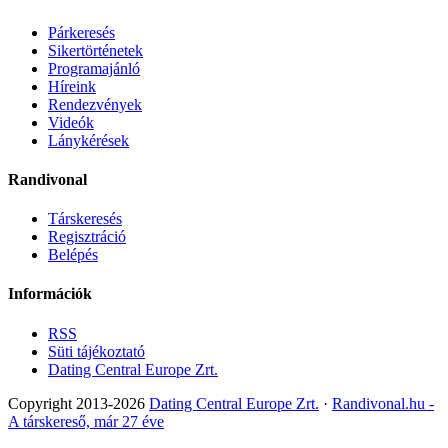
Párkeresés
Sikertörténetek
Programajánló
Híreink
Rendezvények
Videók
Lánykérések
Randivonal
Társkeresés
Regisztráció
Belépés
Információk
RSS
Süti tájékoztató
Dating Central Europe Zrt.
Copyright 2013-2026
Dating Central Europe Zrt.
·
Randivonal.hu -
A társkereső, már 27 éve