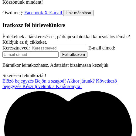
Köszönünk mindent!
Oszd meg:
Facebook
X
E-mail
Link másolása
Iratkozz fel hírlevelünkre
Érdekelnek a társkereséssel, párkapcsolatokkal kapcsolatos témák?
Küldjük az új cikkeket.
Keresztneved:
E-mail címed:
Bármikor leiratkozhatsz. Adataidat bizalmasan kezeljük.
Sikeresen feliratkoztál!
Előző bejegyzés
Bejön a szagod! Akkor járunk?
Következő
bejegyzés
Készülj velünk a Karácsonyra!