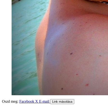
Oszd meg:
Facebook
X
E-mail
Link másolása