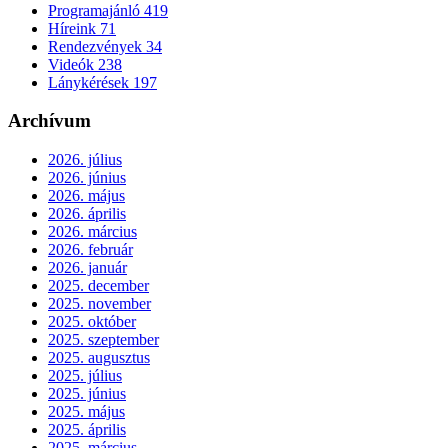
Programajánló
419
Híreink
71
Rendezvények
34
Videók
238
Lánykérések
197
Archívum
2026. július
2026. június
2026. május
2026. április
2026. március
2026. február
2026. január
2025. december
2025. november
2025. október
2025. szeptember
2025. augusztus
2025. július
2025. június
2025. május
2025. április
2025. március