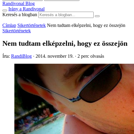
Randivonal Blog
Irány a Randivonal
Keresés a blogban
Címlap
Sikertörténetek
Nem tudtam elképzelni, hogy ez összejön
Sikertörténetek
Nem tudtam elképzelni, hogy ez összejön
Írta:
RandiBlog
·
2014. november 19.
·
2 perc olvasás