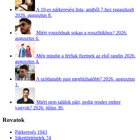
A 10-es párkeresési lista, amiből 7-hez ragaszkodj
2026. augusztus 8.
Miért vonzódnak sokan a rosszfiúkhoz?
2026.
augusztus 6.
Még mindig a férfiak fizetnek az első randin
2026.
augusztus 4.
A szótlanabb pasi megbízhatóbb?
2026. augusztus
1.
Miért nem találok párt, pedig rendes ember
vagyok?
2026. július 30.
Rovatok
Párkeresés
1043
Sikertörténetek
74