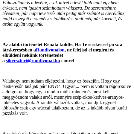
Válaszoltam is a levélre, csak mivel a levél több mint egy hete
érkezett, nem igazán számítottam válaszra. De szerencsémre
tévedtem, pár napi levelezés után pedig már számot is cseréltünk,
majd összejött a személyes találkozás, amit még pár követett, és
azóta együtt vagyunk.
Az alábbi történetet Renáta küldte. Ha Te is sikerrel jársz a
társkeresésben a
Randivonalon
, ne felejtsd el megírni és
elküldeni nekünk történetedet
a
sikersztori@randivonal.hu
címre!
Valahogy nem tudtam elképzelni, hogy ez összejön. Hogy egy
társkeresőn találjak párt ÉN?!?! Ugyan... Nem is voltam rágörcsölve
a dolgokra, hogy egy a randin múlik minden és most kell
meggyőznöm valakit arról, mennyire szép-okos-kedves-aranyos-
tökéletes vagyok. A randik változók voltak, mondjuk egynél
többször csak egy sráccal találkoztam, de az is inkább olyan baráti
pizzázás volt.
Az utolsó pár hónapban már nem is látogattam az oldalt, mert