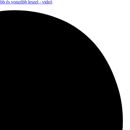
bb és vonzóbb leszel - videó