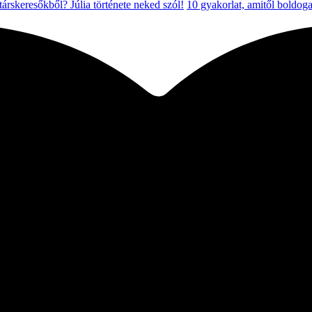
 társkeresőkből? Júlia története neked szól!
10 gyakorlat, amitől boldoga