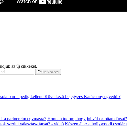
ldjük az új cikkeket.
olatban – pedig kellene
Következő bejegyzés
Karácsony egyedül?
nak a partnereim egymásra?
Honnan tudom, hogy jól választottam társat?
ok szerint választasz társat? - videó
Készen állsz a hollywoodi csodára?