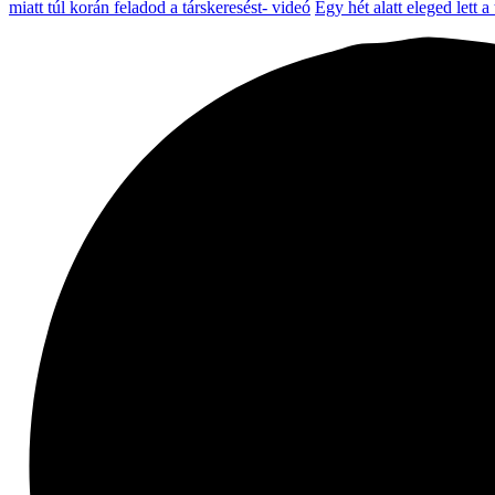
miatt túl korán feladod a társkeresést- videó
Egy hét alatt eleged lett a