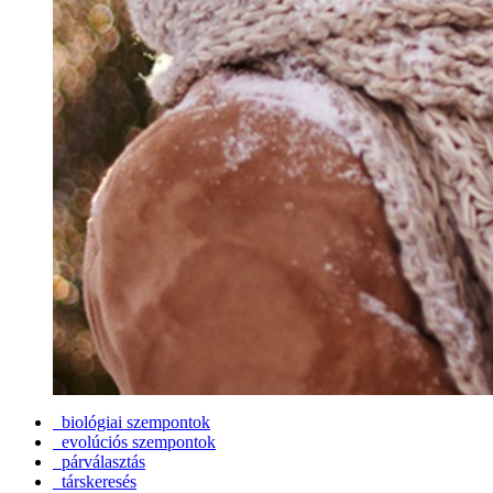
biológiai szempontok
evolúciós szempontok
párválasztás
társkeresés