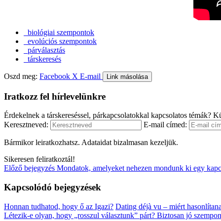
biológiai szempontok
evolúciós szempontok
párválasztás
társkeresés
Oszd meg:
Facebook
X
E-mail
Link másolása
Iratkozz fel hírlevelünkre
Érdekelnek a társkereséssel, párkapcsolatokkal kapcsolatos témák? Kü
Keresztneved:
E-mail címed:
Bármikor leiratkozhatsz. Adataidat bizalmasan kezeljük.
Sikeresen feliratkoztál!
Előző bejegyzés
Mondatok, amelyeket nehezen mondunk ki egy kapcs
Kapcsolódó bejegyzések
Honnan tudhatod, hogy ő az Igazi?
Dating déjà vu – miért hasonlíta
Létezik-e olyan, hogy „rosszul választunk” párt?
Biztosan jó szempont