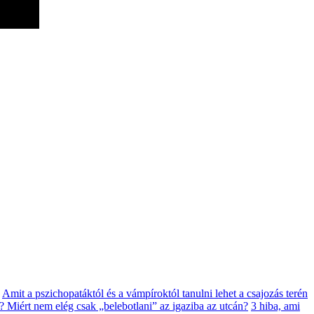
Amit a pszichopatáktól és a vámpíroktól tanulni lehet a csajozás terén
 Miért nem elég csak „belebotlani” az igaziba az utcán?
3 hiba, ami