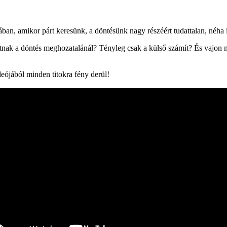
ban, amikor párt keresünk, a döntésünk nagy részéért tudattalan, néha i
ntnak a döntés meghozatalánál? Tényleg csak a külső számít? És vajon m
eójából minden titokra fény derül!