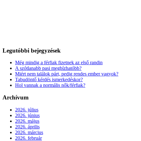
Legutóbbi bejegyzések
Még mindig a férfiak fizetnek az első randin
A szótlanabb pasi megbízhatóbb?
Miért nem találok párt, pedig rendes ember vagyok?
Tabudöntő kérdés ismerkedéskor?
Hol vannak a normális nők/férfiak?
Archívum
2026. július
2026. június
2026. május
2026. április
2026. március
2026. február