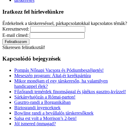
társkeresés
Iratkozz fel hírlevelünkre
Érdekelnek a társkereséssel, párkapcsolatokkal kapcsolatos témák?
Keresztneved:
E-mail címed:
Sikeresen feliratkoztál!
Kapcsolódó bejegyzések
Pompás Nőnapi Vacsora és Pódiumbeszélgetés!
Meseszép program: Által-ér kerékpártúra
Mikor mondjam el egy társkeresőn, ha valamilyen
handicappel élek?
Főzőrandi temérdek finomsággal és játékos gasztro-kvízzel!
Sárkányhajózás a Római-parton!
Gasztro-randi a Borganikában
Biztosrandi ínyenceknek
Bowling randi a bevállalós társkeresőknek
Salsa est volt a Morrison’s 2-ben!
Jól ismered önmagad?