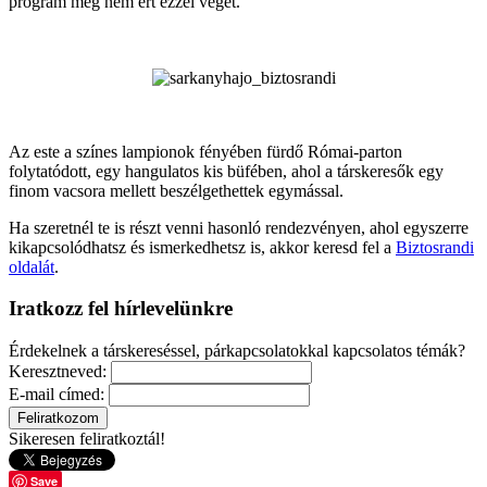
program még nem ért ezzel véget.
Az este a színes lampionok fényében fürdő Római-parton
folytatódott, egy hangulatos kis büfében, ahol a társkeresők egy
finom vacsora mellett beszélgethettek egymással.
Ha szeretnél te is részt venni hasonló rendezvényen, ahol egyszerre
kikapcsolódhatsz és ismerkedhetsz is, akkor keresd fel a
Biztosrandi
oldalát
.
Iratkozz fel hírlevelünkre
Érdekelnek a társkereséssel, párkapcsolatokkal kapcsolatos témák?
Keresztneved:
E-mail címed:
Sikeresen feliratkoztál!
Save