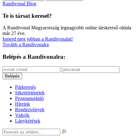
Randivonal Blog
Te is társat keresel?
A Randivonal Magyarország legnagyobb online társkereső oldala
már 27 éve.
Ismerd meg jobban a Randivonalat!
Tovább a Randivonalra
Belépés a Randivonalra:
Párkeresés
Sikertörténetek
Programajánló
Híreink
Rendezvények
Videók
Lánykérések