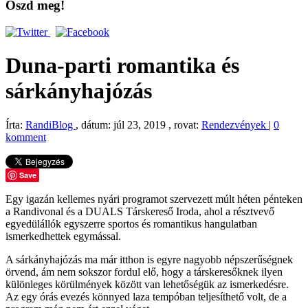
Oszd meg!
Duna-parti romantika és
sárkányhajózás
Írta:
RandiBlog
, dátum: júl 23, 2019 , rovat:
Rendezvények
|
0
komment
Save
Egy igazán kellemes nyári programot szervezett múlt héten pénteken
a Randivonal és a DUALS Társkereső Iroda, ahol a résztvevő
egyedülállók egyszerre sportos és romantikus hangulatban
ismerkedhettek egymással.
A sárkányhajózás ma már itthon is egyre nagyobb népszerűségnek
örvend, ám nem sokszor fordul elő, hogy a társkeresőknek ilyen
különleges körülmények között van lehetőségük az ismerkedésre.
Az egy órás evezés könnyed laza tempóban teljesíthető volt, de a