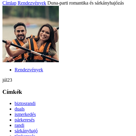
Címlap
Rendezvények
Duna-parti romantika és sárkányhajózás
Rendezvények
júl
23
Címkék
biztosrandi
duals
ismerkedés
párkeresés
randi
sárkányhajó