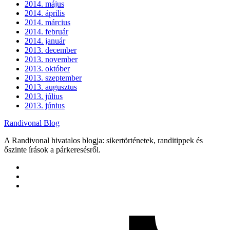
2014. május
2014. április
2014. március
2014. február
2014. január
2013. december
2013. november
2013. október
2013. szeptember
2013. augusztus
2013. július
2013. június
Randivonal Blog
A Randivonal hivatalos blogja: sikertörténetek, randitippek és
őszinte írások a párkeresésről.