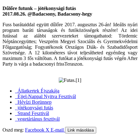
Dűlőre futunk – jótékonysági futás
2017.08.26. @Badacsony, Badacsony-hegy
Fuss barátaiddal együtt dűlőre 2017. augusztus 26-án! Ideális nyári
program baráti társaságok és futóközösségek részére! Az idei
futással az alábbi szervezeteket támogathatod: Tördemic
Néptáncegyüttes; Veszprém Megyei Szociális és Gyermekvédelmi
Főigazgatóság; Fogyatékosok Országos Diák- és Szabadidősport
Szövetsége. A 12 kilométeres távot teljesítheted egyénileg vagy
maximum 3 fős váltóban. A futókat a jótékonysági futás végén After
Party is várja a badacsonyi frissTeraszon.
Állatkertek Éjszakája
Éjjel-Nappal Nyitva Fesztivál
Hévízi Borünnep
jótékonysági futás
Strand Fesztivál
vegetáriánus fesztivál
Oszd meg:
Facebook
X
E-mail
Link másolása