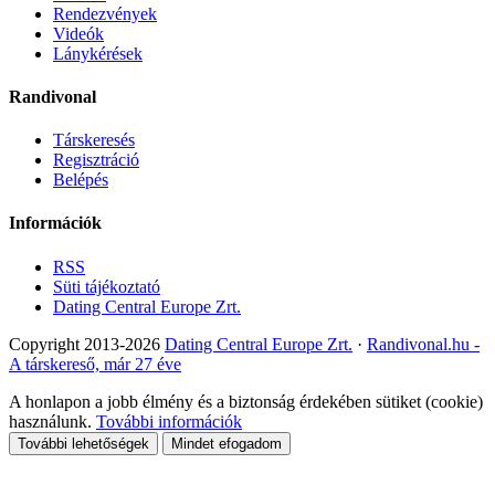
Rendezvények
Videók
Lánykérések
Randivonal
Társkeresés
Regisztráció
Belépés
Információk
RSS
Süti tájékoztató
Dating Central Europe Zrt.
Copyright 2013-2026
Dating Central Europe Zrt.
·
Randivonal.hu -
A társkereső, már 27 éve
A honlapon a jobb élmény és a biztonság érdekében sütiket (cookie)
használunk.
További információk
További lehetőségek
Mindet efogadom