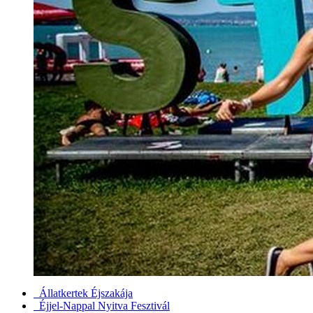
Állatkertek Éjszakája
Éjjel-Nappal Nyitva Fesztivál