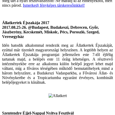
Még tart a nyári fesztiválszezon! Ne maradj ki az élményekből, mert
nincs párod.
Ismerkedj fényképes társkeresőinkkel!
Állatkertek Éjszakája 2017
2017.08.25-26. @Budapest, Budakeszi, Debrecen, Győr,
Jászberény, Kecskemét, Miskolc, Pécs, Poroszló, Szeged,
Veresegyház
Idén hatodik alkalommal rendezik meg az Állatkertek Éjszakáját,
ezúttal már tizenkét magyarországi helyszínen. A legtöbb helyen az
Állatkertek Éjszakája programjai jellemzően este 7-től éjfélig
tartanak majd, a belépés este 11 óráig lehetséges. A résztvevő
intézményekbe erre az alkalomra külön belépő jegyet lehet majd
váltani, míg a főváros térségében működő bemutatóhelyek mind a
három helyszínre, a Budakeszi Vadasparkba, a Fővárosi Állat- és
Növénykertbe és a Tropicariumba egyaránt érvényes, kombinált
belépőjegyeket is kínálnak.
Szentendre Éjjel-Nappal Nyitva Fesztivál