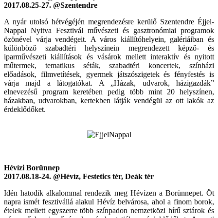
2017.08.25-27. @Szentendre
A nyár utolsó hétvégéjén megrendezésre kerülő Szentendre Éjjel-
Nappal Nyitva Fesztivál művészeti és gasztronómiai programok
özönével várja vendégeit. A város kiállítóhelyein, galériáiban és
különböző szabadtéri helyszínein megrendezett képző- és
iparművészeti kiállítások és vásárok mellett interaktív és nyitott
műtermek, tematikus séták, szabadtéri koncertek, színházi
előadások, filmvetítések, gyermek játszószigetek és fényfestés is
várja majd a látogatókat. A „Házak, udvarok, házigazdák”
elnevezésű program keretében pedig több mint 20 helyszínen,
házakban, udvarokban, kertekben látják vendégül az ott lakók az
érdeklődőket.
Hévízi Borünnep
2017.08.18-24. @Hévíz, Festetics tér, Deák tér
Idén hatodik alkalommal rendezik meg Hévízen a Borünnepet. Öt
napra ismét fesztivállá alakul Hévíz belvárosa, ahol a finom borok,
ételek mellett egyszerre több színpadon nemzetközi hírű sztárok és