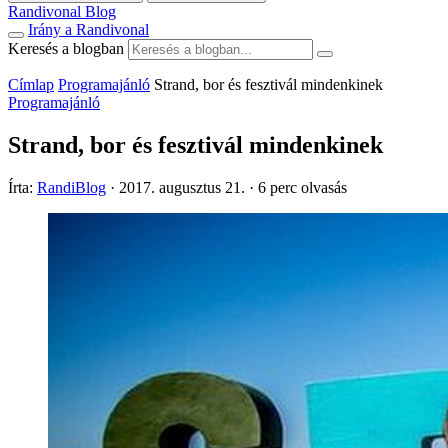
Randivonal Blog
Irány a Randivonal
Keresés a blogban
Címlap
Programajánló
Strand, bor és fesztivál mindenkinek
Programajánló
Strand, bor és fesztivál mindenkinek
Írta:
RandiBlog
·
2017. augusztus 21.
·
6 perc olvasás