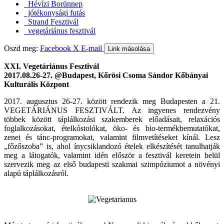
Hévízi Borünnep
jótékonysági futás
Strand Fesztivál
vegetáriánus fesztivál
Oszd meg:
Facebook
X
E-mail
Link másolása
XXI. Vegetáriánus Fesztivál
2017.08.26-27. @Budapest, Kőrösi Csoma Sándor Kőbányai
Kulturális Központ
2017. augusztus 26-27. között rendezik meg Budapesten a 21.
VEGETÁRIÁNUS FESZTIVÁLT. Az ingyenes rendezvény
többek között táplálkozási szakemberek előadásait, relaxációs
foglalkozásokat, ételkóstolókat, öko- és bio-termékbemutatókat,
zenei és tánc-programokat, valamint filmvetítéseket kínál. Lesz
„főzőszoba” is, ahol ínycsiklandozó ételek elkészítését tanulhatják
meg a látogatók, valamint idén először a fesztivál keretein belül
szervezik meg az első budapesti szakmai szimpóziumot a növényi
alapú táplálkozásról.