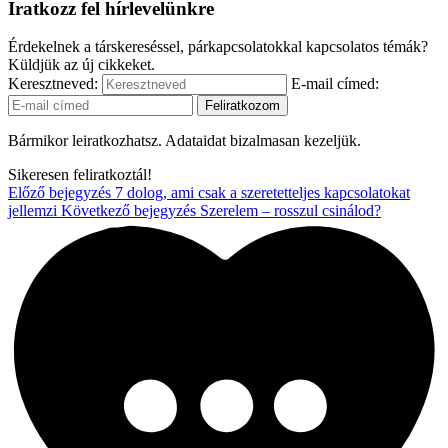
Iratkozz fel hírlevelünkre
Érdekelnek a társkereséssel, párkapcsolatokkal kapcsolatos témák?
Küldjük az új cikkeket.
Keresztneved:
E-mail címed:
Bármikor leiratkozhatsz. Adataidat bizalmasan kezeljük.
Sikeresen feliratkoztál!
Előző bejegyzés
7 dolog, ami csak a szeretetteljes kapcsolatokat
jellemzi
Következő bejegyzés
Szerelem – rosszul csinálod?