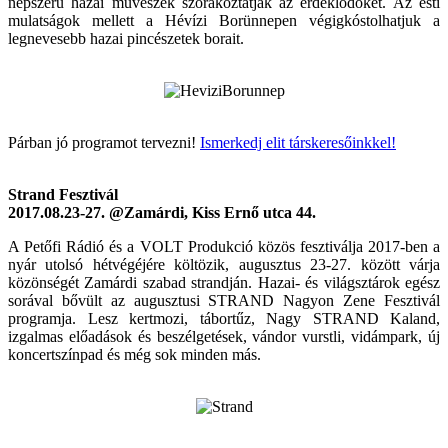
népszerű hazai művészek szórakoztatják az érdeklődőket. Az esti
mulatságok mellett a Hévízi Borünnepen végigkóstolhatjuk a
legnevesebb hazai pincészetek borait.
Párban jó programot tervezni!
Ismerkedj elit társkeresőinkkel!
Strand Fesztivál
2017.08.23-27. @Zamárdi, Kiss Ernő utca 44.
A Petőfi Rádió és a VOLT Produkció közös fesztiválja 2017-ben a
nyár utolsó hétvégéjére költözik, augusztus 23-27. között várja
közönségét Zamárdi szabad strandján. Hazai- és világsztárok egész
sorával bővült az augusztusi STRAND Nagyon Zene Fesztivál
programja. Lesz kertmozi, tábortűz, Nagy STRAND Kaland,
izgalmas előadások és beszélgetések, vándor vurstli, vidámpark, új
koncertszínpad és még sok minden más.