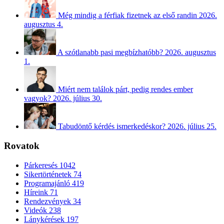
Még mindig a férfiak fizetnek az első randin
2026.
augusztus 4.
A szótlanabb pasi megbízhatóbb?
2026. augusztus
1.
Miért nem találok párt, pedig rendes ember
vagyok?
2026. július 30.
Tabudöntő kérdés ismerkedéskor?
2026. július 25.
Rovatok
Párkeresés
1042
Sikertörténetek
74
Programajánló
419
Híreink
71
Rendezvények
34
Videók
238
Lánykérések
197