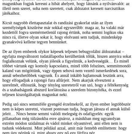
magunkban fogjuk keresni a hibát ahelyett, hogy látnánk a nyilvánvalót: az
illető nem szeret, soha nem szeretett, csak áldozatot keresett narcisztikus
játékaihoz.
Kicsit nagyobb élettapasztalat és randizási gyakorlat után az ilyen
személyiségek kiszűrése már sokkal egyszerűbb: maga az, ha valaki már
kezdettől fogva szemérmetlenül rajong értünk, noha semmi logikus oka
nincs rá, illetve olyan sokat ír, hogy elolvasni sem tudjuk, mindenképp
gyanakvóvá kellene tegyen bennünket.
De az ilyen emberek olykor képesek teljesen bebugyolálni áldozatukat –
egyfajta megváltozott tudatállapotba kerülhetünk tőlük, hiszen annyira sokat
foglalkoznak velünk, olyan jólesik a figyelmük, a kedvességük… És minél
többet vártunk egy komoly kapcsolatra, minél több felszínes, semmitmondó
kaland van mögöttünk, vagy éppen sehová nem vezető ismerkedések sora,
annál sebezhetőbbek vagyunk. És annál inkább hajlamosak leszünk arra,
hogy elfogadjuk a rajongó fura allűrjeit. Nem akarjuk elveszteni a
szerelmét, elhisszük, hogy tényleg szeretetről van szó, hogy a féltékenység
és a szabadságunk abszurd korlátozása a szerelem bizonyítéka, és ezzel
teljesen kiszolgáltatjuk magunkat neki.
Pedig szó sincs semmiféle gyengéd érzelmekről, az ilyen ember legtöbbször
nem is képes szeretni, viszont pontosan tudja, hogyan játssza el annak külső
jeleit… Nincs benne semmi valódi melegség és odafigyelés: egyik
pillanatban még túlzásokba esve ajnároz, a másikban meg ugyanolyan
extrém módon szidalmaz és vádol minket olyasmivel, ami ellen nem is
tudunk védekezni. Mint például azzal, amit már fentebb említettem: hogy
nem úgy nézünk rá, mint ahogy egy nő egy férfira néz.