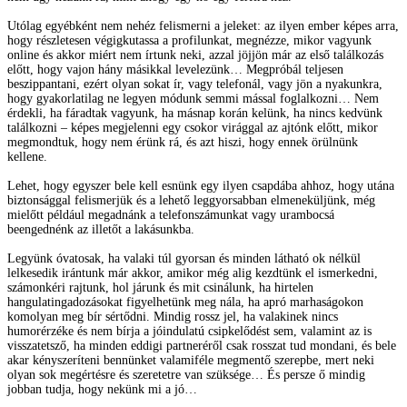
Utólag egyébként nem nehéz felismerni a jeleket: az ilyen ember képes arra,
hogy részletesen végigkutassa a profilunkat, megnézze, mikor vagyunk
online és akkor miért nem írtunk neki, azzal jöjjön már az első találkozás
előtt, hogy vajon hány másikkal levelezünk… Megpróbál teljesen
beszippantani, ezért olyan sokat ír, vagy telefonál, vagy jön a nyakunkra,
hogy gyakorlatilag ne legyen módunk semmi mással foglalkozni… Nem
érdekli, ha fáradtak vagyunk, ha másnap korán kelünk, ha nincs kedvünk
találkozni – képes megjelenni egy csokor virággal az ajtónk előtt, mikor
megmondtuk, hogy nem érünk rá, és azt hiszi, hogy ennek örülnünk
kellene.
Lehet, hogy egyszer bele kell esnünk egy ilyen csapdába ahhoz, hogy utána
biztonsággal felismerjük és a lehető leggyorsabban elmeneküljünk, még
mielőtt például megadnánk a telefonszámunkat vagy urambocsá
beengednénk az illetőt a lakásunkba.
Legyünk óvatosak, ha valaki túl gyorsan és minden látható ok nélkül
lelkesedik irántunk már akkor, amikor még alig kezdtünk el ismerkedni,
számonkéri rajtunk, hol járunk és mit csinálunk, ha hirtelen
hangulatingadozásokat figyelhetünk meg nála, ha apró marhaságokon
komolyan meg bír sértődni. Mindig rossz jel, ha valakinek nincs
humorérzéke és nem bírja a jóindulatú csipkelődést sem, valamint az is
visszatetsző, ha minden eddigi partneréről csak rosszat tud mondani, és bele
akar kényszeríteni bennünket valamiféle megmentő szerepbe, mert neki
olyan sok megértésre és szeretetre van szüksége… És persze ő mindig
jobban tudja, hogy nekünk mi a jó…