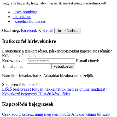
Vagyis ne hagyjuk, hogy lebombázzanak minket álságos szerelmükkel!
love bombing
narcizmus
szerelmi bombázás
Oszd meg:
Facebook
X
E-mail
Link másolása
Iratkozz fel hírlevelünkre
Érdekelnek a társkereséssel, párkapcsolatokkal kapcsolatos témák?
Küldjük az új cikkeket.
Keresztneved:
E-mail címed:
Bármikor leiratkozhatsz. Adataidat bizalmasan kezeljük.
Sikeresen feliratkoztál!
Előző bejegyzés
Hogyan hekkelhetjük meg az online randizást?
Következő bejegyzés
Húsvéti készülődés
Kapcsolódó bejegyzések
Csak addig kellesz, amíg meg nem hódít?
Amikor valami túl szép