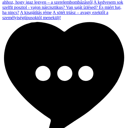
ahhoz, hogy igaz legyen – a szerelembombázásról
A kedvesem sok
szelfit posztol - vajon nárcisztikus?
Van saját ízlésed? És miért baj,
ha nincs?
A kisajátítás réme
A sötét triász – avagy ezektől a
személyiségtípusoktól menekülj!