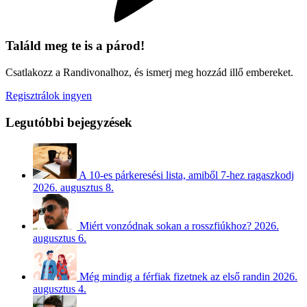
Találd meg te is a párod!
Csatlakozz a Randivonalhoz, és ismerj meg hozzád illő embereket.
Regisztrálok ingyen
Legutóbbi bejegyzések
A 10-es párkeresési lista, amiből 7-hez ragaszkodj
2026. augusztus 8.
Miért vonzódnak sokan a rosszfiúkhoz?
2026.
augusztus 6.
Még mindig a férfiak fizetnek az első randin
2026.
augusztus 4.