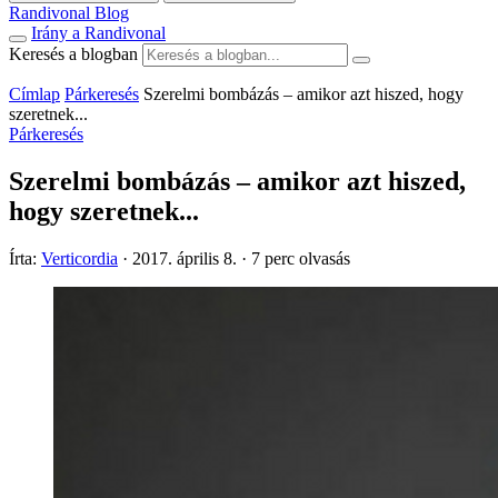
Randivonal Blog
Irány a Randivonal
Keresés a blogban
Címlap
Párkeresés
Szerelmi bombázás – amikor azt hiszed, hogy
szeretnek...
Párkeresés
Szerelmi bombázás – amikor azt hiszed,
hogy szeretnek...
Írta:
Verticordia
·
2017. április 8.
·
7 perc olvasás