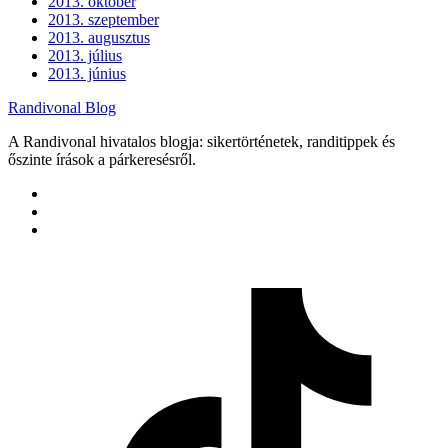
2013. október
2013. szeptember
2013. augusztus
2013. július
2013. június
Randivonal Blog
A Randivonal hivatalos blogja: sikertörténetek, randitippek és
őszinte írások a párkeresésről.