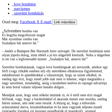
love bombing
narcizmus
szerelmi bombázás
Oszd meg:
Facebook
X
E-mail
Link másolása
„Szívemben
bomba van
És hogyha megcélozom magát
Már nyomban romba van
Szaladjon hát amerre lát.”
– énekli a Budapest Bár Harmath Imre szövegét. De szerelmi bombázás nem
olyan jópofa dolog, mint ebből a jó kis slágerből kitetszik. Noha a slágerben
is ott van a legfontosabb üzenet: „Szaladjon hát, amerre lát!”
Szerelmi bombázásnak, vagyis love bombingnak azt nevezzük, amikor egy
férfi (vagy ritkább esetben nő) oly mértékben elhalmozza figyelemmel,
esküdözéssel és ajándékokkal a választottját, hogy az szinte elkábul, és
esetleg úgy érzi, hogy ennél jobb már nem is lehetne, végre megtalálta a
nagy szerelmet, mindaddig, amíg a kezdetben kedves és rajongó udvarlója
ki nem borul valami teljesen banális dolgon…
Mondjuk azon, hogy nem nőként néztünk rá, és ő ettől nem érzi magát
férfinak, vagy, hogy a barátnőnkkel el akarunk menni este moziba, esetleg
bármi máson, ami neki nem tetszik. A lényeg az, hogy a kiborulás
aránytalanul durva, kiszámíthatatlan és ha nem vagyunk teljesen észnél
(márpedig ilyenkor ezt kevesen mondhatják el magukról), azonnal