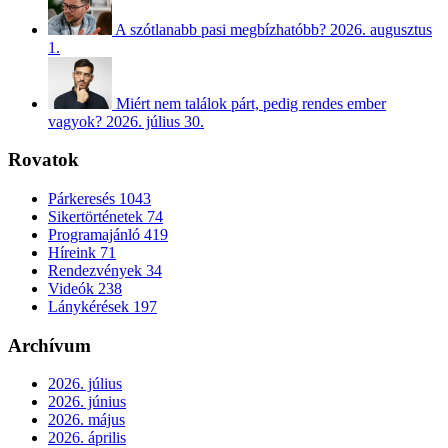
A szótlanabb pasi megbízhatóbb?
2026. augusztus
1.
Miért nem találok párt, pedig rendes ember
vagyok?
2026. július 30.
Rovatok
Párkeresés
1043
Sikertörténetek
74
Programajánló
419
Híreink
71
Rendezvények
34
Videók
238
Lánykérések
197
Archívum
2026. július
2026. június
2026. május
2026. április