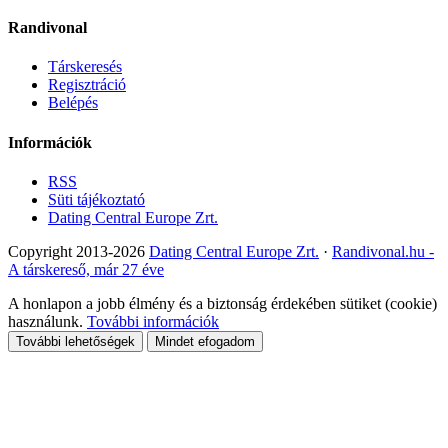
Randivonal
Társkeresés
Regisztráció
Belépés
Információk
RSS
Süti tájékoztató
Dating Central Europe Zrt.
Copyright 2013-2026
Dating Central Europe Zrt.
·
Randivonal.hu -
A társkereső, már 27 éve
A honlapon a jobb élmény és a biztonság érdekében sütiket (cookie)
használunk.
További információk
További lehetőségek
Mindet efogadom