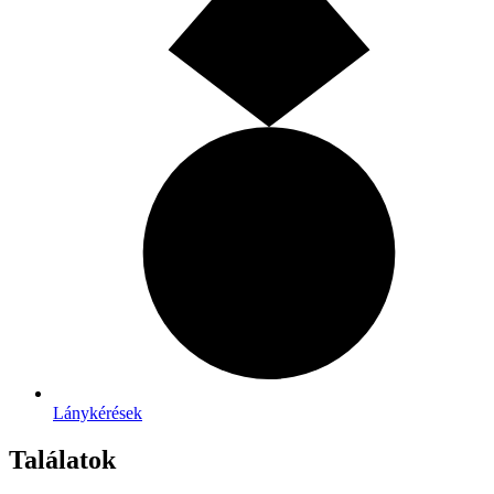
Lánykérések
Találatok