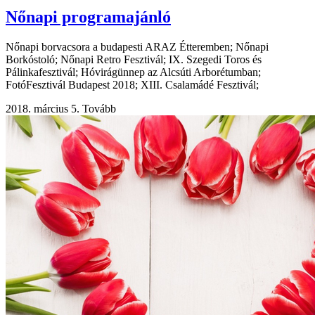
Nőnapi programajánló
Nőnapi borvacsora a budapesti ARAZ Étteremben; Nőnapi
Borkóstoló; Nőnapi Retro Fesztivál; IX. Szegedi Toros és
Pálinkafesztivál; Hóvirágünnep az Alcsúti Arborétumban;
FotóFesztivál Budapest 2018; XIII. Csalamádé Fesztivál;
2018. március 5.
Tovább