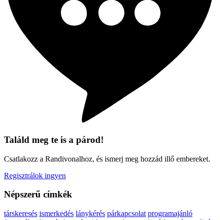
Találd meg te is a párod!
Csatlakozz a Randivonalhoz, és ismerj meg hozzád illő embereket.
Regisztrálok ingyen
Népszerű címkék
társkeresés
ismerkedés
lánykérés
párkapcsolat
programajánló