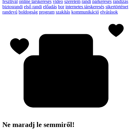
fesztivál
online társkeresés
video
szerelem
randi
párkeresés
randizás
biztosrandi
első randi
előadás
bor
internetes társkeresés
sikertörténet
randevú
boldogság
program
szakítás
kommunikáció
elvárások
Ne maradj le semmiről!