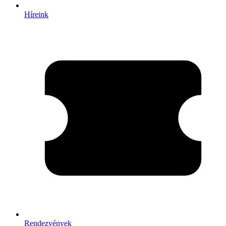
Híreink
Rendezvények