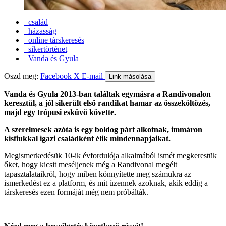
család
házasság
online társkeresés
sikertörténet
Vanda és Gyula
Oszd meg:
Facebook
X
E-mail
Link másolása
Vanda és Gyula 2013-ban találtak egymásra a Randivonalon
keresztül, a jól sikerült első randikat hamar az összeköltözés,
majd egy trópusi esküvő követte.
A szerelmesek azóta is egy boldog párt alkotnak, immáron
kisfiukkal igazi családként élik mindennapjaikat.
Megismerkedésük 10-ik évfordulója alkalmából ismét megkerestük
őket, hogy kicsit meséljenek még a Randivonal megélt
tapasztalataikról, hogy miben könnyítette meg számukra az
ismerkedést ez a platform, és mit üzennek azoknak, akik eddig a
társkeresés ezen formáját még nem próbálták.