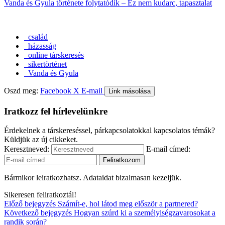
Vanda és Gyula története folytatódik – Ez nem kudarc, tapasztalat
család
házasság
online társkeresés
sikertörténet
Vanda és Gyula
Oszd meg:
Facebook
X
E-mail
Link másolása
Iratkozz fel hírlevelünkre
Érdekelnek a társkereséssel, párkapcsolatokkal kapcsolatos témák?
Küldjük az új cikkeket.
Keresztneved:
E-mail címed:
Bármikor leiratkozhatsz. Adataidat bizalmasan kezeljük.
Sikeresen feliratkoztál!
Előző bejegyzés
Számít-e, hol látod meg először a partnered?
Következő bejegyzés
Hogyan szúrd ki a személyiségzavarosokat a
randik során?