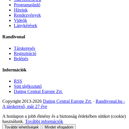
Programajánló
Híreink
Rendezvények
Videók
Lánykérések
Randivonal
Társkeresés
Regisztráció
Belépés
Információk
RSS
Süti tájékoztató
Dating Central Europe Zrt.
Copyright 2013-2026
Dating Central Europe Zrt.
·
Randivonal.hu -
A társkereső, már 27 éve
A honlapon a jobb élmény és a biztonság érdekében sütiket (cookie)
használunk.
További információk
További lehetőségek
Mindet efogadom