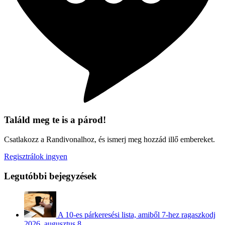
Találd meg te is a párod!
Csatlakozz a Randivonalhoz, és ismerj meg hozzád illő embereket.
Regisztrálok ingyen
Legutóbbi bejegyzések
A 10-es párkeresési lista, amiből 7-hez ragaszkodj
2026. augusztus 8.