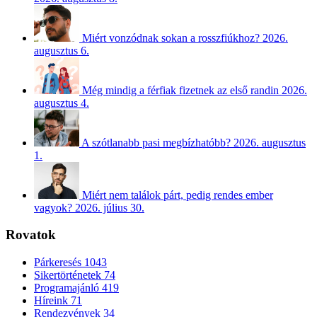
Miért vonzódnak sokan a rosszfiúkhoz?
2026.
augusztus 6.
Még mindig a férfiak fizetnek az első randin
2026.
augusztus 4.
A szótlanabb pasi megbízhatóbb?
2026. augusztus
1.
Miért nem találok párt, pedig rendes ember
vagyok?
2026. július 30.
Rovatok
Párkeresés
1043
Sikertörténetek
74
Programajánló
419
Híreink
71
Rendezvények
34