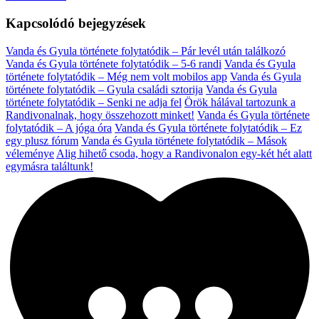
Kapcsolódó bejegyzések
Vanda és Gyula története folytatódik – Pár levél után találkozó
Vanda és Gyula története folytatódik – 5-6 randi
Vanda és Gyula
története folytatódik – Még nem volt mobilos app
Vanda és Gyula
története folytatódik – Gyula családi sztorija
Vanda és Gyula
története folytatódik – Senki ne adja fel
Örök hálával tartozunk a
Randivonalnak, hogy összehozott minket!
Vanda és Gyula története
folytatódik – A jóga óra
Vanda és Gyula története folytatódik – Ez
egy plusz fórum
Vanda és Gyula története folytatódik – Mások
véleménye
Alig hihető csoda, hogy a Randivonalon egy-két hét alatt
egymásra találtunk!