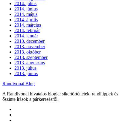
2014. július
2014. június
2014. május
2014. április
2014. március
2014. február
2014. január
2013. december
2013. november
2013. október
2013. szeptember
2013. augusztus
2013. július
2013. június
Randivonal Blog
A Randivonal hivatalos blogja: sikertörténetek, randitippek és
őszinte írások a párkeresésről.