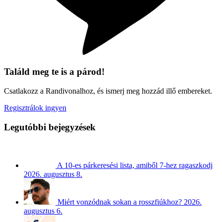
Találd meg te is a párod!
Csatlakozz a Randivonalhoz, és ismerj meg hozzád illő embereket.
Regisztrálok ingyen
Legutóbbi bejegyzések
A 10-es párkeresési lista, amiből 7-hez ragaszkodj
2026. augusztus 8.
Miért vonzódnak sokan a rosszfiúkhoz?
2026.
augusztus 6.