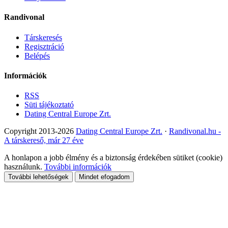
Randivonal
Társkeresés
Regisztráció
Belépés
Információk
RSS
Süti tájékoztató
Dating Central Europe Zrt.
Copyright 2013-2026
Dating Central Europe Zrt.
·
Randivonal.hu -
A társkereső, már 27 éve
A honlapon a jobb élmény és a biztonság érdekében sütiket (cookie)
használunk.
További információk
További lehetőségek
Mindet efogadom