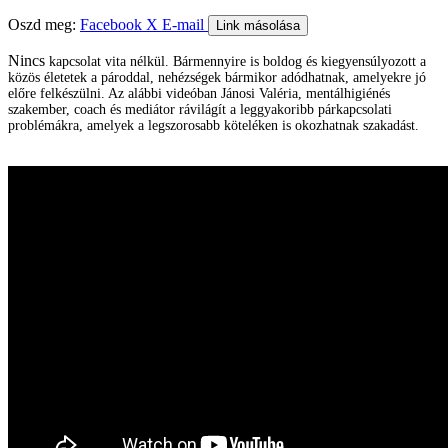
Oszd meg:
Facebook
X
E-mail
Link másolása
Nincs
kapcsolat vita nélkül. Bármennyire is boldog és kiegyensúlyozott a
közös életetek a pároddal, nehézségek bármikor adódhatnak, amelyekre jó
előre felkészülni. Az alábbi videóban Jánosi Valéria, mentálhigiénés
szakember, coach és mediátor rávilágít a leggyakoribb párkapcsolati
problémákra, amelyek a legszorosabb köteléken is okozhatnak szakadást.