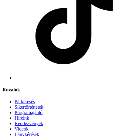
Rovatok
Párkeresés
Sikertörténetek
Programajánló
Híreink
Rendezvények
Videók
Lánykérések