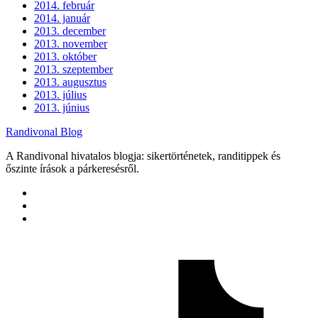
2014. február
2014. január
2013. december
2013. november
2013. október
2013. szeptember
2013. augusztus
2013. július
2013. június
Randivonal Blog
A Randivonal hivatalos blogja: sikertörténetek, randitippek és
őszinte írások a párkeresésről.