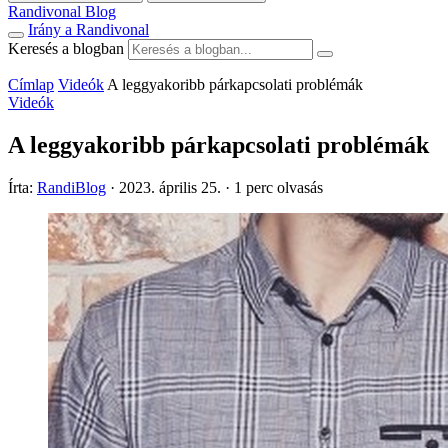
Randivonal Blog
Irány a Randivonal
Keresés a blogban
Címlap
Videók
A leggyakoribb párkapcsolati problémák
Videók
A leggyakoribb párkapcsolati problémák
Írta:
RandiBlog
·
2023. április 25.
·
1 perc olvasás