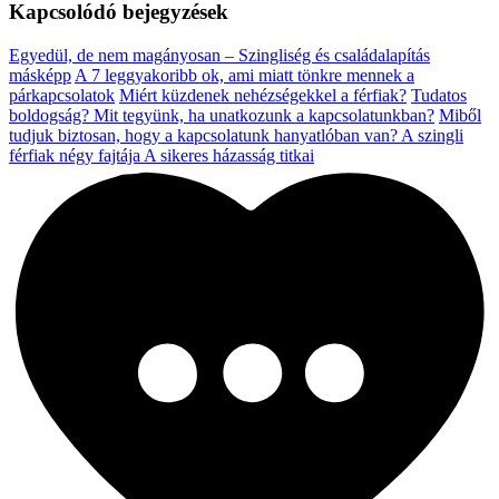
Kapcsolódó bejegyzések
Egyedül, de nem magányosan – Szingliség és családalapítás
másképp
A 7 leggyakoribb ok, ami miatt tönkre mennek a
párkapcsolatok
Miért küzdenek nehézségekkel a férfiak?
Tudatos
boldogság?
Mit tegyünk, ha unatkozunk a kapcsolatunkban?
Miből
tudjuk biztosan, hogy a kapcsolatunk hanyatlóban van?
A szingli
férfiak négy fajtája
A sikeres házasság titkai