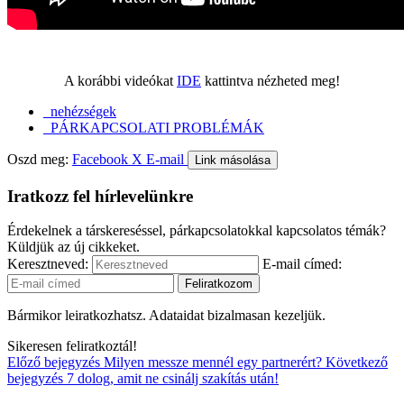
A korábbi videókat
IDE
kattintva nézheted meg!
nehézségek
PÁRKAPCSOLATI PROBLÉMÁK
Oszd meg:
Facebook
X
E-mail
Link másolása
Iratkozz fel hírlevelünkre
Érdekelnek a társkereséssel, párkapcsolatokkal kapcsolatos témák?
Küldjük az új cikkeket.
Keresztneved:
E-mail címed:
Bármikor leiratkozhatsz. Adataidat bizalmasan kezeljük.
Sikeresen feliratkoztál!
Előző bejegyzés
Milyen messze mennél egy partnerért?
Következő
bejegyzés
7 dolog, amit ne csinálj szakítás után!