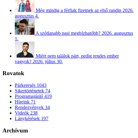
Még mindig a férfiak fizetnek az első randin
2026.
augusztus 4.
A szótlanabb pasi megbízhatóbb?
2026. augusztus
1.
Miért nem találok párt, pedig rendes ember
vagyok?
2026. július 30.
Rovatok
Párkeresés
1043
Sikertörténetek
74
Programajánló
419
Híreink
71
Rendezvények
34
Videók
238
Lánykérések
197
Archívum