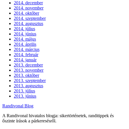
2014. december
2014. november
2014. október
2014. szeptember
2014. augusztus
2014. július
2014. június
2014. május
2014. április
2014. március
2014. február
2014. január
2013. december
2013. november
2013. október
2013. szeptember
2013. augusztus
2013. július
2013. június
Randivonal Blog
A Randivonal hivatalos blogja: sikertörténetek, randitippek és
őszinte írások a párkeresésről.