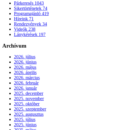
Párkeresés
1043
Sikertörténetek
74
Programajánló
419
Híreink
71
Rendezvények
34
Videók
238
Lánykérések
197
Archívum
2026. július
2026. június
2026. május
2026. április
2026. március
2026. február
2026. január
2025. december
2025. november
2025. október
2025. szeptember
2025. augusztus
2025. július
2025. június
2025. május