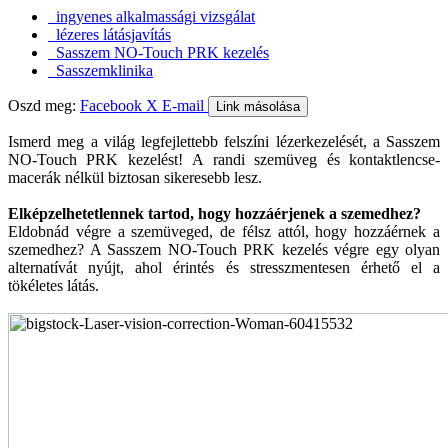
ingyenes alkalmassági vizsgálat
lézeres látásjavítás
Sasszem NO-Touch PRK kezelés
Sasszemklinika
Oszd meg:
Facebook
X
E-mail
Link másolása
Ismerd meg a világ legfejlettebb felszíni lézerkezelését, a Sasszem
NO-Touch PRK kezelést! A randi szemüveg és kontaktlencse-
macerák nélkül biztosan sikeresebb lesz.
Elképzelhetetlennek tartod, hogy hozzáérjenek a szemedhez?
Eldobnád végre a szemüveged, de félsz attól, hogy hozzáérnek a
szemedhez? A Sasszem NO-Touch PRK kezelés végre egy olyan
alternatívát nyújt, ahol érintés és stresszmentesen érhető el a
tökéletes látás.