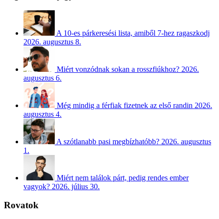
A 10-es párkeresési lista, amiből 7-hez ragaszkodj
2026. augusztus 8.
Miért vonzódnak sokan a rosszfiúkhoz?
2026.
augusztus 6.
Még mindig a férfiak fizetnek az első randin
2026.
augusztus 4.
A szótlanabb pasi megbízhatóbb?
2026. augusztus
1.
Miért nem találok párt, pedig rendes ember
vagyok?
2026. július 30.
Rovatok