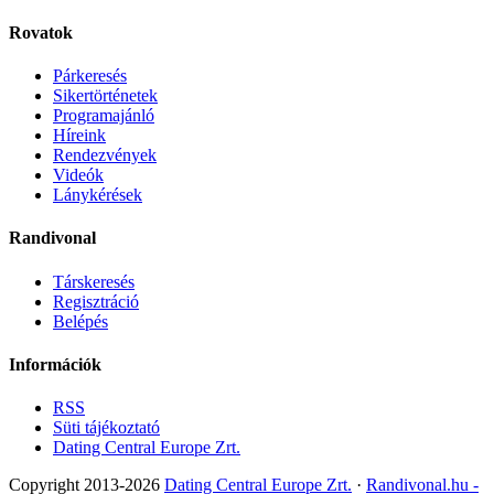
Rovatok
Párkeresés
Sikertörténetek
Programajánló
Híreink
Rendezvények
Videók
Lánykérések
Randivonal
Társkeresés
Regisztráció
Belépés
Információk
RSS
Süti tájékoztató
Dating Central Europe Zrt.
Copyright 2013-2026
Dating Central Europe Zrt.
·
Randivonal.hu -