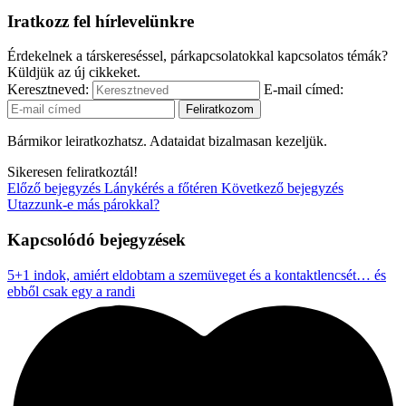
Iratkozz fel hírlevelünkre
Érdekelnek a társkereséssel, párkapcsolatokkal kapcsolatos témák?
Küldjük az új cikkeket.
Keresztneved:
E-mail címed:
Bármikor leiratkozhatsz. Adataidat bizalmasan kezeljük.
Sikeresen feliratkoztál!
Előző bejegyzés
Lánykérés a főtéren
Következő bejegyzés
Utazzunk-e más párokkal?
Kapcsolódó bejegyzések
5+1 indok, amiért eldobtam a szemüveget és a kontaktlencsét… és
ebből csak egy a randi