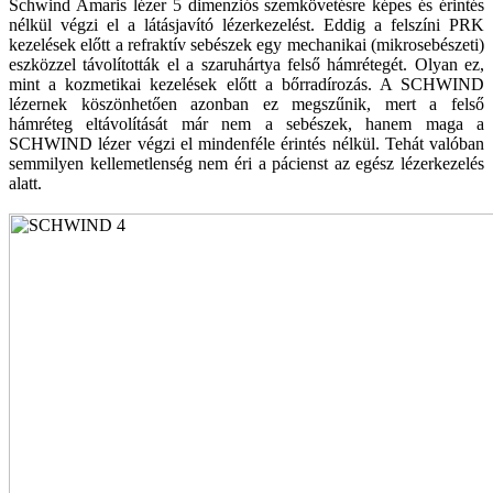
Schwind Amaris lézer 5 dimenziós szemkövetésre képes és érintés
nélkül végzi el a látásjavító lézerkezelést. Eddig a felszíni PRK
kezelések előtt a refraktív sebészek egy mechanikai (mikrosebészeti)
eszközzel távolították el a szaruhártya felső hámrétegét. Olyan ez,
mint a kozmetikai kezelések előtt a bőrradírozás. A SCHWIND
lézernek köszönhetően azonban ez megszűnik, mert a felső
hámréteg eltávolítását már nem a sebészek, hanem maga a
SCHWIND lézer végzi el mindenféle érintés nélkül. Tehát valóban
semmilyen kellemetlenség nem éri a pácienst az egész lézerkezelés
alatt.