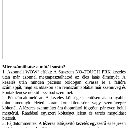
Mire számíthatsz a műtét során?
1. Azonnali WOW! effekt: A Sasszem NO-TOUCH PRK kezelés
után már azonnal megtapasztalhatod az éles látás élményét. A
kezelés után minden páciens boldogan olvassa le a falióra
számlapját, majd az ablakon át a rendszámtáblákat már szemüveg és
kontaktlencse nélkül - szabad szemmel.
2. Pénztárcakímélő ár: A kezelés költsége jelentősen alacsonyabb,
mint amennyit életed során kontaktlencsére vagy szemüvegre
költenél. A lézeres szemműtét ára dioptriától függően pár éven belül
megtérül. Ráadásul egyszeri költséget jelent és tartós megoldást
biztosít.
3. Fájdalommentes: A lézeres látásjavító kezelés egyszerű és teljesen