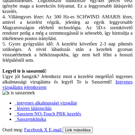
fájdalommentes. Legtöbbször mindössze egy-két percet vesz
igénybe maga a korrekciós folyamat. Ez a leggyorsabb látásjavító
kezelés.
4. Villámgyors lézer: Az 500 Hz-es SCHWIND AMARIS lézer,
amivel a kezelést végzik, jelenleg az egyik leggyorsabb
Magyarországon elérhető technológia. Az 5D-s szemkövető
rendszer pedig a még a szemmozgásnál is sebesebb, így biztosítja a
tökéletesen pontos irányítást.
5. Gyors gyógyulási idő: A kezelést követően 2-3 nap pihenés
szükséges. A rövid lábadozás után a kezeltek gyorsan
visszatérhetnek a hétköznapokba, így nem kell félni a hosszú
felépüléstől sem.
Legyél te is sasszemű!
Ugye jól hangzik? Jelentkezz most a kezelést megelőző ingyenes
alkalmassági vizsgálatra és legyél Te is Sasszemű!
Ingyenes
vizsgálatra jelentkezem
ingyenes alkalmassági vizsgálat
lézeres látásjavítás
Sasszem NO-Touch PRK kezelés
Sasszemklinika
Oszd meg:
Facebook
X
E-mail
Link másolása