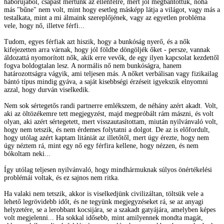
háborújából, csapást mértünk az ellenfélre, mert jól megbántottuk, noha
más "bűne" nem volt, mint hogy esetleg másképp látja a világot, vagy más a
testalkata, mint a mi álmaink szereplőjének, vagy az egyetlen probléma
vele, hogy nő, illetve férfi...
Tudom, egyes férfiak azt hiszik, hogy a bunkóság nyerő, és a nők
kifejezetten arra várnak, hogy jól földbe döngöljék őket - persze, vannak
áldozattá nyomorított nők, akik erre vevők, de egy ilyen kapcsolat kezdettől
fogva boldogtalan lesz. A normális nő nem bunkóságra, hanem
határozottságra vágyik, ami teljesen más. A nőket verbálisan vagy fizikailag
bántó típus mindig gyáva, a saját kisebbségi érzéseit igyekszik elnyomni
azzal, hogy durván viselkedik.
Nem sok sértegetős randi partnerre emlékszem, de néhány azért akadt. Volt,
aki az öltözékemre tett megjegyzést, majd megpróbált rám mászni, és volt
olyan, aki azért sértegetett, mert visszautasítottam, miután nyilvánvaló volt,
hogy nem tetszik, és nem érdemes folytatni a dolgot. De az is előfordult,
hogy utólag azért kaptam litániát az illetőtől, mert úgy érezte, hogy nem
úgy néztem rá, mint egy nő egy férfira kellene, hogy nézzen, és nem
bókoltam neki...
Így utólag teljesen nyilvánvaló, hogy mindhármuknak súlyos önértékelési
problémái voltak, és ez sajnos nem ritka.
Ha valaki nem tetszik, akkor is viselkedjünk civilizáltan, töltsük vele a
lehető legrövidebb időt, és ne tegyünk megjegyzéseket rá, se az anyagi
helyzetére, se a lerobbant kocsijára, se a szakadt gatyájára, amelyben képes
volt megjelenni... Ha sokkal idősebb, mint amilyennek mondta magát,