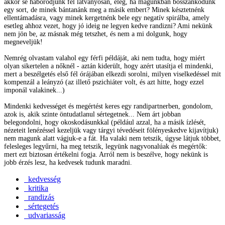
akkor se háborodjunk fel látványosan, elég, ha magunkban bosszankodunk
egy sort, de minek bántanánk meg a másik embert? Minek késztetnénk
ellentámadásra, vagy minek kergetnénk bele egy negatív spirálba, amely
esetleg ahhoz vezet, hogy jó ideig ne legyen kedve randizni? Ami nekünk
nem jön be, az másnak még tetszhet, és nem a mi dolgunk, hogy
megneveljük!
Nemrég olvastam valahol egy férfi példáját, aki nem tudta, hogy miért
olyan sikertelen a nőknél - aztán kiderült, hogy azért utasítja el mindenki,
mert a beszélgetés első fél órájában elkezdi sorolni, milyen viselkedéssel mit
kompenzál a leányzó (az illető pszichiáter volt, és azt hitte, hogy ezzel
imponál valakinek...)
Mindenki kedvességet és megértést keres egy randipartnerben, gondolom,
azok is, akik szinte öntudatlanul sértegetnek... Nem árt jobban
belegondolni, hogy okoskodásunkkal (például azzal, ha a másik ízlését,
nézeteit lenézéssel kezeljük vagy tárgyi tévedéseit fölényeskedve kijavítjuk)
nem magunk alatt vágjuk-e a fát. Ha valaki nem tetszik, úgyse látjuk többet,
felesleges legyűrni, ha meg tetszik, legyünk nagyvonalúak és megértők:
mert ezt biztosan értékelni fogja. Arról nem is beszélve, hogy nekünk is
jobb érzés lesz, ha kedvesek tudunk maradni.
kedvesség
kritika
randizás
sértegetés
udvariasság