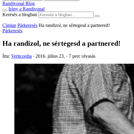
Randivonal Blog
Irány a Randivonal
Keresés a blogban
Címlap
Párkeresés
Ha randizol, ne sértegesd a partnered!
Párkeresés
Ha randizol, ne sértegesd a partnered!
Írta:
Verticordia
·
2016. július 23.
·
7 perc olvasás