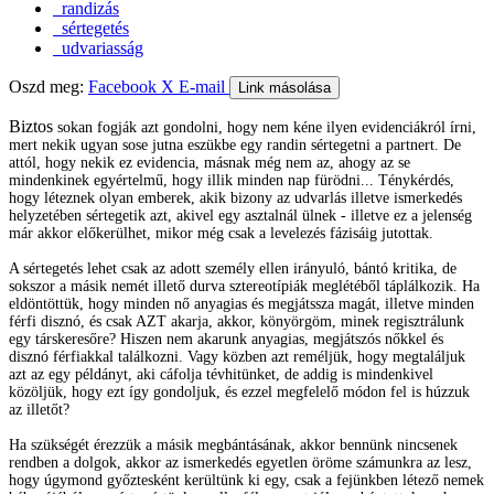
randizás
sértegetés
udvariasság
Oszd meg:
Facebook
X
E-mail
Link másolása
Biztos
sokan fogják azt gondolni, hogy nem kéne ilyen evidenciákról írni,
mert nekik ugyan sose jutna eszükbe egy randin sértegetni a partnert. De
attól, hogy nekik ez evidencia, másnak még nem az, ahogy az se
mindenkinek egyértelmű, hogy illik minden nap fürödni... Ténykérdés,
hogy léteznek olyan emberek, akik bizony az udvarlás illetve ismerkedés
helyzetében sértegetik azt, akivel egy asztalnál ülnek - illetve ez a jelenség
már akkor előkerülhet, mikor még csak a levelezés fázisáig jutottak.
A sértegetés lehet csak az adott személy ellen irányuló, bántó kritika, de
sokszor a másik nemét illető durva sztereotípiák meglétéből táplálkozik. Ha
eldöntöttük, hogy minden nő anyagias és megjátssza magát, illetve minden
férfi disznó, és csak AZT akarja, akkor, könyörgöm, minek regisztrálunk
egy társkeresőre? Hiszen nem akarunk anyagias, megjátszós nőkkel és
disznó férfiakkal találkozni. Vagy közben azt reméljük, hogy megtaláljuk
azt az egy példányt, aki cáfolja tévhitünket, de addig is mindenkivel
közöljük, hogy ezt így gondoljuk, és ezzel megfelelő módon fel is húzzuk
az illetőt?
Ha szükségét érezzük a másik megbántásának, akkor bennünk nincsenek
rendben a dolgok, akkor az ismerkedés egyetlen öröme számunkra az lesz,
hogy úgymond győztesként kerültünk ki egy, csak a fejünkben létező nemek