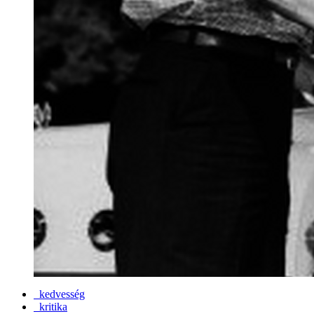
kedvesség
kritika