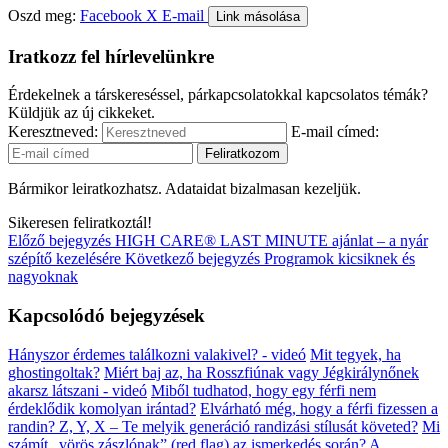
Oszd meg:
Facebook
X
E-mail
Link másolása
Iratkozz fel hírlevelünkre
Érdekelnek a társkereséssel, párkapcsolatokkal kapcsolatos témák?
Küldjük az új cikkeket.
Keresztneved:
E-mail címed:
Bármikor leiratkozhatsz. Adataidat bizalmasan kezeljük.
Sikeresen feliratkoztál!
Előző bejegyzés
HIGH CARE® LAST MINUTE ajánlat – a nyár
szépítő kezelésére
Következő bejegyzés
Programok kicsiknek és
nagyoknak
Kapcsolódó bejegyzések
Hányszor érdemes találkozni valakivel? - videó
Mit tegyek, ha
ghostingoltak?
Miért baj az, ha Rosszfiúnak vagy Jégkirálynőnek
akarsz látszani - videó
Miből tudhatod, hogy egy férfi nem
érdeklődik komolyan irántad?
Elvárható még, hogy a férfi fizessen a
randin?
Z, Y, X – Te melyik generáció randizási stílusát követed?
Mi
számít „vörös zászlónak” (red flag) az ismerkedés során?
A