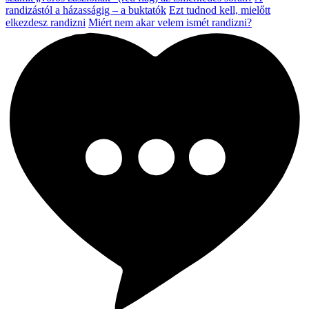
randizástól a házasságig – a buktatók
Ezt tudnod kell, mielőtt
elkezdesz randizni
Miért nem akar velem ismét randizni?