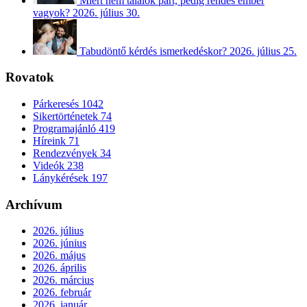
Miért nem találok párt, pedig rendes ember
vagyok?
2026. július 30.
Tabudöntő kérdés ismerkedéskor?
2026. július 25.
Rovatok
Párkeresés
1042
Sikertörténetek
74
Programajánló
419
Híreink
71
Rendezvények
34
Videók
238
Lánykérések
197
Archívum
2026. július
2026. június
2026. május
2026. április
2026. március
2026. február
2026. január