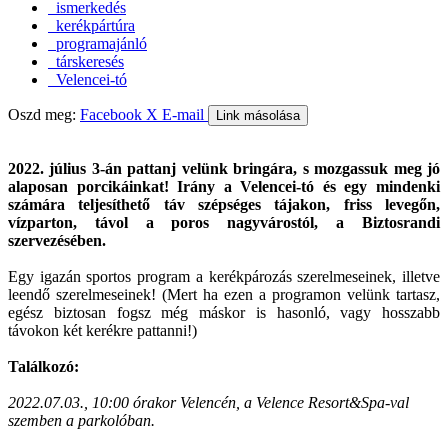
ismerkedés
kerékpártúra
programajánló
társkeresés
Velencei-tó
Oszd meg:
Facebook
X
E-mail
Link másolása
2022. július 3-án pattanj velünk bringára, s mozgassuk meg jó
alaposan porcikáinkat! Irány a Velencei-tó és egy mindenki
számára teljesíthető táv szépséges tájakon, friss levegőn,
vízparton, távol a poros nagyvárostól, a Biztosrandi
szervezésében.
Egy igazán sportos program a kerékpározás szerelmeseinek, illetve
leendő szerelmeseinek! (Mert ha ezen a programon velünk tartasz,
egész biztosan fogsz még máskor is hasonló, vagy hosszabb
távokon két kerékre pattanni!)
Találkozó:
2022.07.03., 10:00 órakor Velencén, a Velence Resort&Spa-val
szemben a parkolóban.