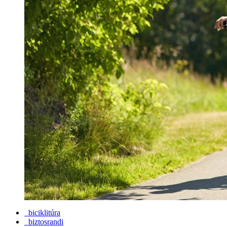
biciklitúra
biztosrandi