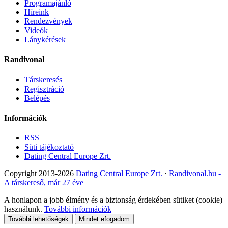
Programajánló
Híreink
Rendezvények
Videók
Lánykérések
Randivonal
Társkeresés
Regisztráció
Belépés
Információk
RSS
Süti tájékoztató
Dating Central Europe Zrt.
Copyright 2013-2026
Dating Central Europe Zrt.
·
Randivonal.hu -
A társkereső, már 27 éve
A honlapon a jobb élmény és a biztonság érdekében sütiket (cookie)
használunk.
További információk
További lehetőségek
Mindet efogadom