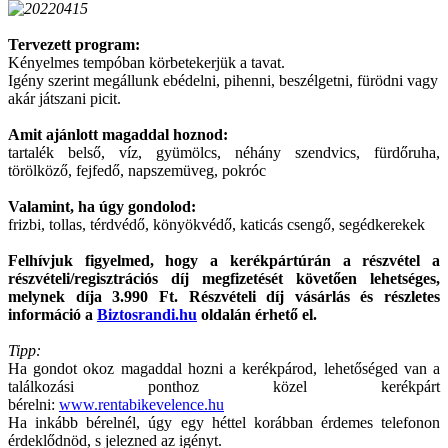
Tervezett program:
Kényelmes tempóban körbetekerjük a tavat.
Igény szerint megállunk ebédelni, pihenni, beszélgetni, fürödni vagy
akár játszani picit.
Amit ajánlott magaddal hoznod:
tartalék belső, víz, gyümölcs, néhány szendvics, fürdőruha,
törölköző, fejfedő, napszemüveg, pokróc
Valamint, ha úgy gondolod:
frizbi, tollas, térdvédő, könyökvédő, katicás csengő, segédkerekek
Felhívjuk figyelmed, hogy a kerékpártúrán a részvétel a
részvételi/regisztrációs díj megfizetését követően lehetséges,
melynek díja 3.990 Ft. Részvételi díj vásárlás és részletes
információ a
Biztosrandi.hu
oldalán érhető el.
Tipp:
Ha gondot okoz magaddal hozni a kerékpárod, lehetőséged van a
találkozási ponthoz közel kerékpárt
bérelni:
www.rentabikevelence.hu
Ha inkább bérelnél, úgy egy héttel korábban érdemes telefonon
érdeklődnöd, s jelezned az igényt.