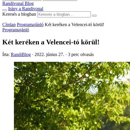
Randivonal Blog
Irány a Randivonal
Keresés a blogban
Címlap
Programajánló
Két keréken a Velencei-tó körül!
Programajánló
Két keréken a Velencei-tó körül!
Írta:
RandiBlog
·
2022. június 27.
·
3 perc olvasás