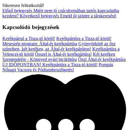
Sikeresen feliratkoztál!
Előző bejegyzés
Miért nem jó csúcsformában tartós kapcsolatba
kezdeni?
Következő bejegyzés
Emeld új szintre a társkeresést!
Kapcsolódó bejegyzések
Kerékpárral a Tisza-tó körül!
Kerékpártúra a Tisza-tó körül!
Meseszép program: Által-ér kerékpártúra
Gyönyörködj az ősz
színeiben, két keréken, az Által-ér kerékpárúton!
Kerékpártúra a
Velencei-tó körül
Ősszel is Által-ér kerékpártúra!
Két keréken
Szentendrére - Könnyed nyári biciklitúra
Őszi Által-ér kerékpártúra
ÚJ IDŐPONTBAN! Kerékpártúra a Tisza-tó körül!
Pompás
Nőnapi Vacsora és Pódiumbeszélgetés!