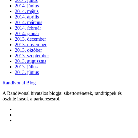
2014. július
2014. június
2014. május
2014. április
2014. március
2014. február
2014. január
2013. december
2013. november
2013. október
2013. szeptember
2013. augusztus
2013. július
2013. június
Randivonal Blog
A Randivonal hivatalos blogja: sikertörténetek, randitippek és
őszinte írások a párkeresésről.