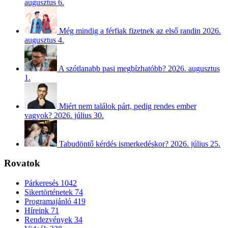
augusztus 6.
Még mindig a férfiak fizetnek az első randin
2026.
augusztus 4.
A szótlanabb pasi megbízhatóbb?
2026. augusztus
1.
Miért nem találok párt, pedig rendes ember
vagyok?
2026. július 30.
Tabudöntő kérdés ismerkedéskor?
2026. július 25.
Rovatok
Párkeresés
1042
Sikertörténetek
74
Programajánló
419
Híreink
71
Rendezvények
34