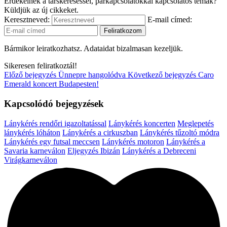
Érdekelnek a társkereséssel, párkapcsolatokkal kapcsolatos témák?
Küldjük az új cikkeket.
Keresztneved:
E-mail címed:
Bármikor leiratkozhatsz. Adataidat bizalmasan kezeljük.
Sikeresen feliratkoztál!
Előző bejegyzés
Ünnepre hangolódva
Következő bejegyzés
Caro
Emerald koncert Budapesten!
Kapcsolódó bejegyzések
Lánykérés rendőri igazoltatással
Lánykérés koncerten
Meglepetés
lánykérés lóháton
Lánykérés a cirkuszban
Lánykérés tűzoltó módra
Lánykérés egy futsal meccsen
Lánykérés motoron
Lánykérés a
Savaria karneválon
Eljegyzés Ibizán
Lánykérés a Debreceni
Virágkarneválon