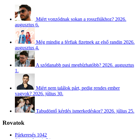
Miért vonzódnak sokan a rosszfiúkhoz?
2026.
augusztus 6.
Még mindig a férfiak fizetnek az első randin
2026.
augusztus 4.
A szótlanabb pasi megbízhatóbb?
2026. augusztus
1.
Miért nem találok párt, pedig rendes ember
vagyok?
2026. július 30.
Tabudöntő kérdés ismerkedéskor?
2026. július 25.
Rovatok
Párkeresés
1042