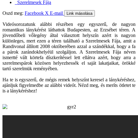
Szerelmesek Fája
Oszd meg:
Facebook
X
E-mail
Link másolása
Videósorozatunk alábbi részében egy egyszerű, de nagyon
romantikus lánykérést láthattok Budapesten, az Erzsébet téren. A
jövendőbeli vőlegény által választott helyszín azért is nagyon
különleges, mert ezen a téren található a Szerelmesek Fája, amit a
Randivonal állított 2008 októberében azzal a szándékkal, hogy a fa
a párok zarándokhelyéül szolgáljon. A Szerelmesek Fája néven
ismertté vált körtefa díszkerítéssel lett ellátva azért, hogy arra a
szerelmespárok közösen helyezhessék el saját lakatjaikat, örökké
tartó szerelmük reményében.
Ha te is egyszerű, de mégis remek helyszínt keresel a lánykéréshez,
ajánljuk figyelmedbe az alábbi videót. Nézd meg, és meríts ötletet te
is a lánykéréshez!