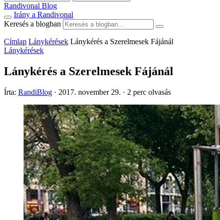
Randivonal Blog
Irány a Randivonal
Keresés a blogban
Címlap
Lánykérések
Lánykérés a Szerelmesek Fájánál
Lánykérések
Lánykérés a Szerelmesek Fájánál
Írta:
RandiBlog
·
2017. november 29.
·
2 perc olvasás