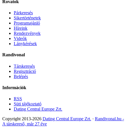
Rovatok
Párkeresés
Sikertörténetek
Programajánló
Híreink
Rendezvények
Videók
Lánykérések
Randivonal
Társkeresés
Regisztráció
Belépés
Információk
RSS
Süti tájékoztató
Dating Central Europe Zrt.
Copyright 2013-2026
Dating Central Europe Zrt.
·
Randivonal.hu -
A társkereső, már 27 éve