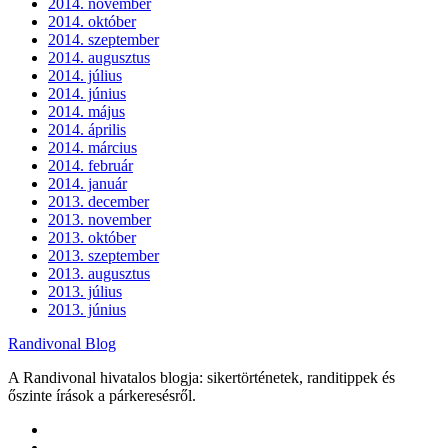
2014. november
2014. október
2014. szeptember
2014. augusztus
2014. július
2014. június
2014. május
2014. április
2014. március
2014. február
2014. január
2013. december
2013. november
2013. október
2013. szeptember
2013. augusztus
2013. július
2013. június
Randivonal Blog
A Randivonal hivatalos blogja: sikertörténetek, randitippek és
őszinte írások a párkeresésről.