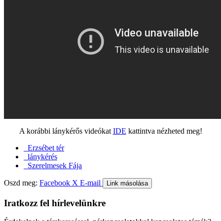
A korábbi lánykérős videókat
IDE
kattintva nézheted meg!
Erzsébet tér
lánykérés
Szerelmesek Fája
Oszd meg:
Facebook
X
E-mail
Link másolása
Iratkozz fel hírlevelünkre