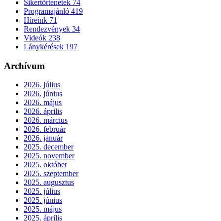
Sikertörténetek
74
Programajánló
419
Híreink
71
Rendezvények
34
Videók
238
Lánykérések
197
Archívum
2026. július
2026. június
2026. május
2026. április
2026. március
2026. február
2026. január
2025. december
2025. november
2025. október
2025. szeptember
2025. augusztus
2025. július
2025. június
2025. május
2025. április