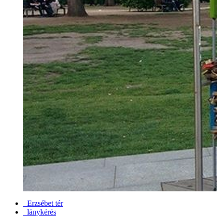
Erzsébet tér
lánykérés