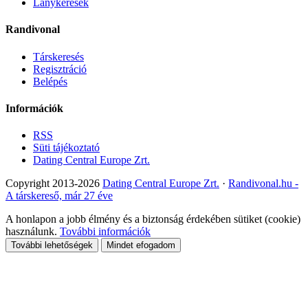
Lánykérések
Randivonal
Társkeresés
Regisztráció
Belépés
Információk
RSS
Süti tájékoztató
Dating Central Europe Zrt.
Copyright 2013-2026
Dating Central Europe Zrt.
·
Randivonal.hu -
A társkereső, már 27 éve
A honlapon a jobb élmény és a biztonság érdekében sütiket (cookie)
használunk.
További információk
További lehetőségek
Mindet efogadom