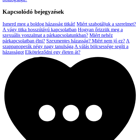
Kapcsolódó bejegyzések
Ismerd meg a boldog házasság titkát!
Miért szabotáljuk a szerelmet?
A vágy titka hosszútávú kapcsolatban
Hogyan őrizzük meg a
szexuális vonzalmat a párkapcsolatunkban?
Miért nehéz
párkapcsolatban élni?
Szexmentes házasság? Miért nem jó ez?
A
szappanoperák négy nagy tanulsága
A válás bölcsessége segíti a
házasságot
Elköteleződni egy életen át?