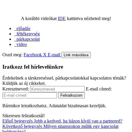
A korábbi videókat
IDE
kattintva nézheted meg!
előadás
féltékenység
párkapcsolat
video
Oszd meg:
Facebook
X
E-mail
Link másolása
Iratkozz fel hírlevelünkre
Érdekelnek a társkereséssel, párkapcsolatokkal kapcsolatos témák?
Küldjük az új cikkeket.
Keresztneved:
E-mail címed:
Bármikor leiratkozhatsz. Adataidat bizalmasan kezeljük.
Sikeresen feliratkoztál!
Előző bejegyzés
Jobb a kedved, ha házon kívül van a partnered?
Következő bejegyzés
Milyen nüanszokon múlik egy kapcsolat
boldogsága?