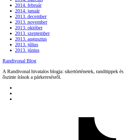
2014. február
2014. január
2013. december
2013. november
2013. október
2013. szeptember
2013. augusztus
2013. július
2013. június
Randivonal Blog
A Randivonal hivatalos blogja: sikertörténetek, randitippek és
őszinte írások a párkeresésről.