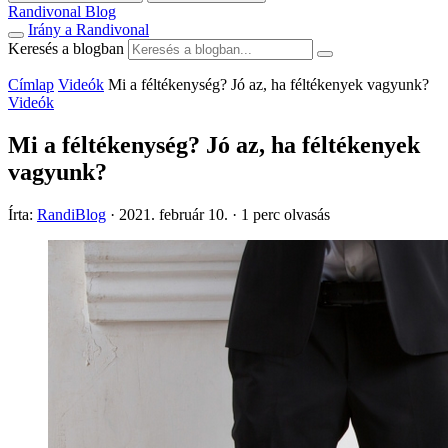
Randivonal Blog
Irány a Randivonal
Keresés a blogban
Címlap
Videók
Mi a féltékenység? Jó az, ha féltékenyek vagyunk?
Videók
Mi a féltékenység? Jó az, ha féltékenyek
vagyunk?
Írta:
RandiBlog
·
2021. február 10.
·
1 perc olvasás