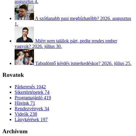
augusztus 4.
A szótlanabb pasi megbízhatóbb?
2026. augusztus
1.
Miért nem találok párt, pedig rendes ember
vagyok?
2026. július 30.
Tabudöntő kérdés ismerkedéskor?
2026. július 25.
Rovatok
Párkeresés
1042
Sikertörténetek
74
Programajánló
419
Híreink
71
Rendezvények
34
Videók
238
Lánykérések
197
Archívum