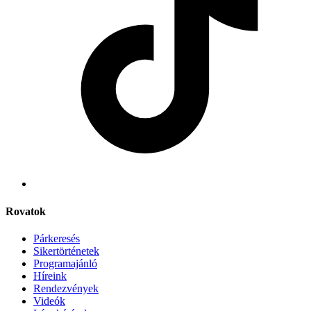
Rovatok
Párkeresés
Sikertörténetek
Programajánló
Híreink
Rendezvények
Videók