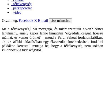
féltékenység
párkapcsolat
video
Oszd meg:
Facebook
X
E-mail
Link másolása
Mi a féltékenység? Mi mozgatja, és miért szeretjük titkon? Nincs
tanulmány, amely képes lenne kimutatni "egyedülállóságát, hosszú
múltját, és komor örömét" - mondja Parul Sehgal irodalomkritikus,
aki az alábbi előadásában egy ékesszóló elmélkedésben, irodalmi
példákon keresztül mutatja be, hogy a féltékenység nem sokban
különbözik a tudásvágytól.