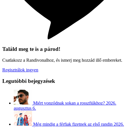
Találd meg te is a párod!
Csatlakozz a Randivonalhoz, és ismerj meg hozzád illő embereket.
Regisztrálok ingyen
Legutóbbi bejegyzések
Miért vonzódnak sokan a rosszfiúkhoz?
2026.
augusztus 6.
Még mindig a férfiak fizetnek az első randin
2026.