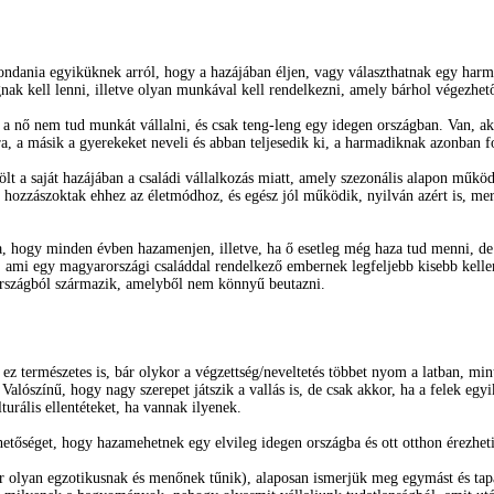
 mondania egyiküknek arról, hogy a hazájában éljen, vagy választhatnak egy har
gnak kell lenni, illetve olyan munkával kell rendelkezni, amely bárhol végezhet
l a nő nem tud munkát vállalni, és csak teng-leng egy idegen országban. Van, a
ára, a másik a gyerekeket neveli és abban teljesedik ki, a harmadiknak azonban f
t a saját hazájában a családi vállalkozás miatt, amely szezonális alapon műkö
 hozzászoktak ehhez az életmódhoz, és egész jól működik, nyilván azért is, mert
ra, hogy minden évben hazamenjen, illetve, ha ő esetleg még haza tud menni, de
ami egy magyarországi családdal rendelkező embernek legfeljebb kisebb kellem
n országból származik, amelyből nem könnyű beutazni.
ez természetes is, bár olykor a végzettség/neveltetés többet nyom a latban, mi
alószínű, hogy nagy szerepet játszik a vallás is, de csak akkor, ha a felek egy
urális ellentéteket, ha vannak ilyenek.
ehetőséget, hogy hazamehetnek egy elvileg idegen országba és ott otthon érezhe
er olyan egzotikusnak és menőnek tűnik), alaposan ismerjük meg egymást és tap