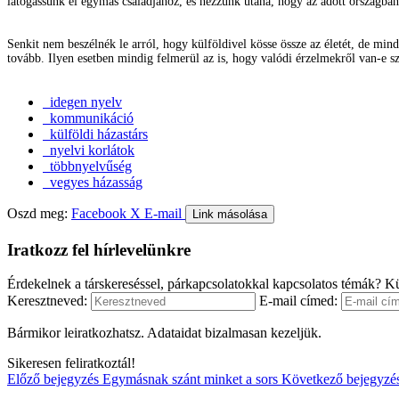
látogassunk el egymás családjához, és nézzünk utána, hogy az adott országba
Senkit nem beszélnék le arról, hogy külföldivel kösse össze az életét, de mind
tovább. Ilyen esetben mindig felmerül az is, hogy valódi érzelmekről van-e sz
idegen nyelv
kommunikáció
külföldi házastárs
nyelvi korlátok
többnyelvűség
vegyes házasság
Oszd meg:
Facebook
X
E-mail
Link másolása
Iratkozz fel hírlevelünkre
Érdekelnek a társkereséssel, párkapcsolatokkal kapcsolatos témák? Kü
Keresztneved:
E-mail címed:
Bármikor leiratkozhatsz. Adataidat bizalmasan kezeljük.
Sikeresen feliratkoztál!
Előző bejegyzés
Egymásnak szánt minket a sors
Következő bejegyzé