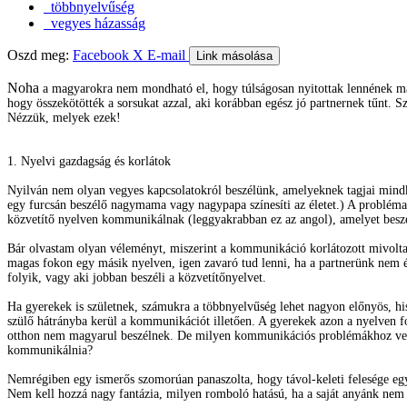
többnyelvűség
vegyes házasság
Oszd meg:
Facebook
X
E-mail
Link másolása
Noha
a magyarokra nem mondható el, hogy túlságosan nyitottak lennének má
hogy összekötötték a sorsukat azzal, aki korábban egész jó partnernek tűnt. 
Nézzük, melyek ezek!
1. Nyelvi gazdagság és korlátok
Nyilván nem olyan vegyes kapcsolatokról beszélünk, amelyeknek tagjai mindke
egy furcsán beszélő nagymama vagy nagypapa színesíti az életet.) A probléma a
közvetítő nyelven kommunikálnak (leggyakrabban ez az angol), amelyet beszé
Bár olvastam olyan véleményt, miszerint a kommunikáció korlátozott mivolta 
magas fokon egy másik nyelven, igen zavaró tud lenni, ha a partnerünk nem é
folyik, vagy aki jobban beszéli a közvetítőnyelvet.
Ha gyerekek is születnek, számukra a többnyelvűség lehet nagyon előnyös, his
szülő hátrányba kerül a kommunikációt illetően. A gyerekek azon a nyelven fo
otthon nem magyarul beszélnek. De milyen kommunikációs problémákhoz vezet
kommunikálnia?
Nemrégiben egy ismerős szomorúan panaszolta, hogy távol-keleti felesége egy
Nem kell hozzá nagy fantázia, milyen romboló hatású, ha a saját anyánk nem é