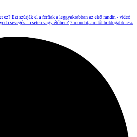
t ez?
Ezt szúrják el a férfiak a leggyakrabban az első randin - videó
nyed csevegés – cseten vagy élőben?
7 mondat, amitől boldogabb lesz