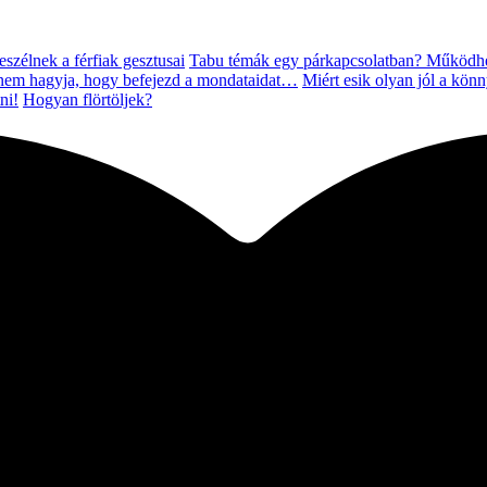
eszélnek a férfiak gesztusai
Tabu témák egy párkapcsolatban? Működhe
 nem hagyja, hogy befejezd a mondataidat…
Miért esik olyan jól a kön
ni!
Hogyan flörtöljek?