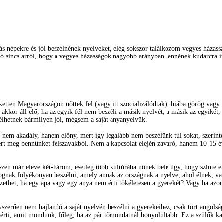
s népekre és jól beszélnének nyelveket, elég sokszor találkozom vegyes háza
Szó sincs arról, hogy a vegyes házasságok nagyobb arányban lennének kudarcra í
tten Magyarországon nőttek fel (vagy itt szocializálódtak): hiába görög vagy 
kkor áll elő, ha az egyik fél nem beszéli a másik nyelvét, a másik az egyikét,
lhetnek bármilyen jól, mégsem a saját anyanyelvük.
nem akadály, hanem előny, mert így legalább nem beszélünk túl sokat, szerinte
rt meg bennünket félszavakból. Nem a kapcsolat elején zavaró, hanem 10-15 év m
zen már eleve két-három, esetleg több kultúrába nőnek bele úgy, hogy szinte er
gnak folyékonyan beszélni, amely annak az országnak a nyelve, ahol élnek, vag
het, ha egy apa vagy egy anya nem érti tökéletesen a gyerekét? Vagy ha azon
szerűen nem hajlandó a saját nyelvén beszélni a gyerekeihez, csak tört angols
rti, amit mondunk, főleg, ha az pár tőmondatnál bonyolultabb. Ez a szülők kap