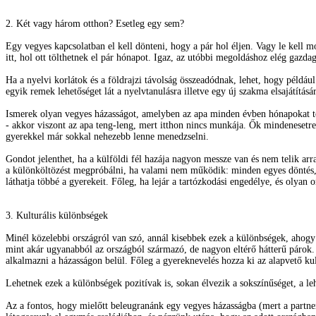
2. Két vagy három otthon? Esetleg egy sem?
Egy vegyes kapcsolatban el kell dönteni, hogy a pár hol éljen. Vagy le kell
itt, hol ott tölthetnek el pár hónapot. Igaz, az utóbbi megoldáshoz elég gazda
Ha a nyelvi korlátok és a földrajzi távolság összeadódnak, lehet, hogy példáu
egyik remek lehetőséget lát a nyelvtanulásra illetve egy új szakma elsajátítás
Ismerek olyan vegyes házasságot, amelyben az apa minden évben hónapokat töl
- akkor viszont az apa teng-leng, mert itthon nincs munkája. Ők mindenesetre
gyerekkel már sokkal nehezebb lenne menedzselni.
Gondot jelenthet, ha a külföldi fél hazája nagyon messze van és nem telik ar
a különköltözést megpróbálni, ha valami nem működik: minden egyes döntés, 
láthatja többé a gyerekeit. Főleg, ha lejár a tartózkodási engedélye, és olya
3. Kulturális különbségek
Minél közelebbi országról van szó, annál kisebbek ezek a különbségek, ahogy 
mint akár ugyanabból az országból származó, de nagyon eltérő hátterű párok. V
alkalmazni a házasságon belül. Főleg a gyereknevelés hozza ki az alapvető kult
Lehetnek ezek a különbségek pozitívak is, sokan élvezik a sokszínűséget, a l
Az a fontos, hogy mielőtt beleugranánk egy vegyes házasságba (mert a partn