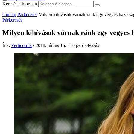
Keresés a blogban
Címlap
Párkeresés
Milyen kihívások várnak ránk egy vegyes házass
Párkeresés
Milyen kihívások várnak ránk egy vegyes 
Írta:
Verticordia
·
2018. június 16.
·
10 perc olvasás