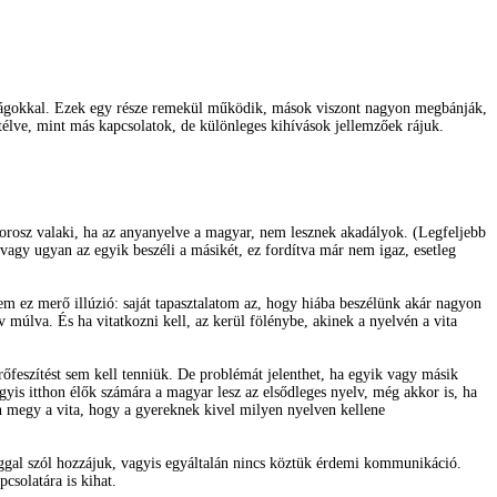
sságokkal. Ezek egy része remekül működik, mások viszont nagyon megbánják,
télve, mint más kapcsolatok, de különleges kihívások jellemzőek rájuk.
orosz valaki, ha az anyanyelve a magyar, nem lesznek akadályok. (Legfeljebb
 vagy ugyan az egyik beszéli a másikét, ez fordítva már nem igaz, esetleg
m ez merő illúzió: saját tapasztalatom az, hogy hiába beszélünk akár nagyon
úlva. És ha vitatkozni kell, az kerül fölénybe, akinek a nyelvén a vita
őfeszítést sem kell tenniük. De problémát jelenthet, ha egyik vagy másik
yis itthon élők számára a magyar lesz az elsődleges nyelv, még akkor is, ha
 megy a vita, hogy a gyereknek kivel milyen nyelven kellene
ággal szól hozzájuk, vagyis egyáltalán nincs köztük érdemi kommunikáció.
csolatára is kihat.