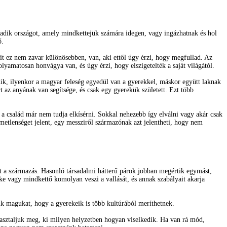
madik országot, amely mindkettejük számára idegen, vagy ingázhatnak és hol
ő.
kit ez nem zavar különösebben, van, aki ettől úgy érzi, hogy megfullad. Az
olyamatosan honvágya van, és úgy érzi, hogy elszigetelték a saját világától.
dik, ilyenkor a magyar feleség egyedül van a gyerekkel, máskor együtt laknak
 az anyának van segítsége, és csak egy gyerekük született. Ezt több
 a család már nem tudja elkísérni. Sokkal nehezebb így elválni vagy akár csak
etlenséget jelent, egy messziről származónak azt jelentheti, hogy nem
nt a származás. Hasonló társadalmi hátterű párok jobban megértik egymást,
ike vagy mindkettő komolyan veszi a vallását, és annak szabályait akarja
tik magukat, hogy a gyerekeik is több kultúrából meríthetnek.
asztaljuk meg, ki milyen helyzetben hogyan viselkedik. Ha van rá mód,