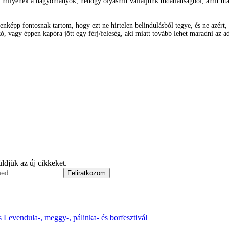
n milyenek a hagyományok, nehogy olyasmit vállaljunk tudatlanságból, amit ut
enképp fontosnak tartom, hogy ezt ne hirtelen belindulásból tegye, és ne azért, 
ó, vagy éppen kapóra jött egy férj/feleség, aki miatt tovább lehet maradni az a
ldjük az új cikkeket.
s
Levendula-, meggy-, pálinka- és borfesztivál