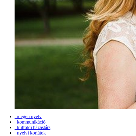
idegen nyelv
kommunikáció
külföldi házastárs
nyelvi korlátok