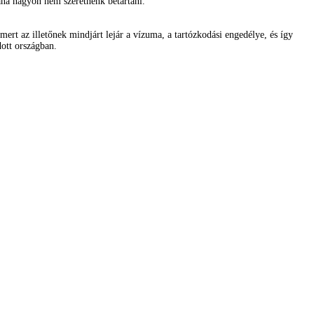
ána nagyon nem szeretnénk betartani.
mert az illetőnek mindjárt lejár a vízuma, a tartózkodási engedélye, és így
dott országban.