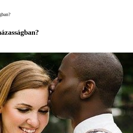
ágban?
házasságban?