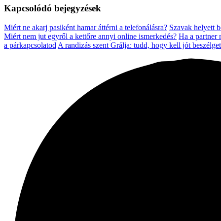
Kapcsolódó bejegyzések
Miért ne akarj pasiként hamar áttérni a telefonálásra?
Szavak helyett b
Miért nem jut egyről a kettőre annyi online ismerkedés?
Ha a partner
a párkapcsolatod
A randizás szent Grálja: tudd, hogy kell jót beszélget