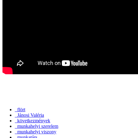
flört
Jánosi Valéria
következmények
munkahelyi szerelem
munkahelyi viszony
munkatárs