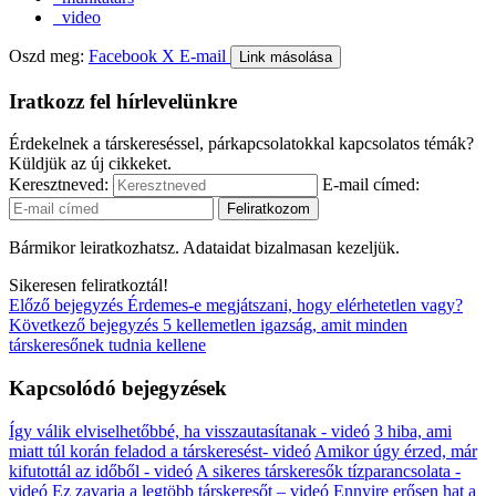
video
Oszd meg:
Facebook
X
E-mail
Link másolása
Iratkozz fel hírlevelünkre
Érdekelnek a társkereséssel, párkapcsolatokkal kapcsolatos témák?
Küldjük az új cikkeket.
Keresztneved:
E-mail címed:
Bármikor leiratkozhatsz. Adataidat bizalmasan kezeljük.
Sikeresen feliratkoztál!
Előző bejegyzés
Érdemes-e megjátszani, hogy elérhetetlen vagy?
Következő bejegyzés
5 kellemetlen igazság, amit minden
társkeresőnek tudnia kellene
Kapcsolódó bejegyzések
Így válik elviselhetőbbé, ha visszautasítanak - videó
3 hiba, ami
miatt túl korán feladod a társkeresést- videó
Amikor úgy érzed, már
kifutottál az időből - videó
A sikeres társkeresők tízparancsolata -
videó
Ez zavarja a legtöbb társkeresőt – videó
Ennyire erősen hat a