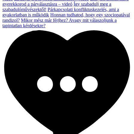
gyerekkorod a párválasztásra – videó
Így szabadulj meg a
szabadulóművészektől!
Párkapcsolati konfliktuskezelés, ami a
gyakorlatban is működik
Honnan tudhatod, hogy egy szociopatával
randizol?
Mikor mész már férjhez? Avagy mit válaszoljunk a
tapintatlan kérdésekre?