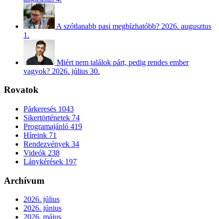
A szótlanabb pasi megbízhatóbb?
2026. augusztus
1.
Miért nem találok párt, pedig rendes ember
vagyok?
2026. július 30.
Rovatok
Párkeresés
1043
Sikertörténetek
74
Programajánló
419
Híreink
71
Rendezvények
34
Videók
238
Lánykérések
197
Archívum
2026. július
2026. június
2026. május