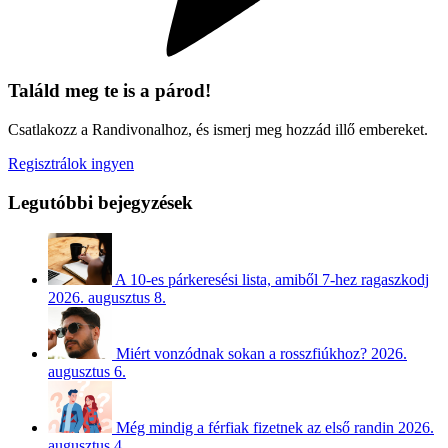
Találd meg te is a párod!
Csatlakozz a Randivonalhoz, és ismerj meg hozzád illő embereket.
Regisztrálok ingyen
Legutóbbi bejegyzések
A 10-es párkeresési lista, amiből 7-hez ragaszkodj
2026. augusztus 8.
Miért vonzódnak sokan a rosszfiúkhoz?
2026.
augusztus 6.
Még mindig a férfiak fizetnek az első randin
2026.
augusztus 4.