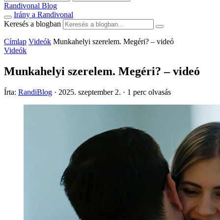
Randivonal Blog
Irány a Randivonal
Keresés a blogban
Címlap
Videók
Munkahelyi szerelem. Megéri? – videó
Videók
Munkahelyi szerelem. Megéri? – videó
Írta:
RandiBlog
·
2025. szeptember 2.
·
1 perc olvasás