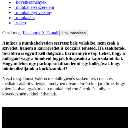
következmények
munkahelyi szerelem
munkahelyi viszony
munkatárs
video
Oszd meg:
Facebook
X
E-mail
Link másolása
Amikor a munkahelyeden szeretsz bele valakibe, nem csak a
szívedet, hanem a karrieredet is kockára teheted. Ha szakítotok,
továbbra is együtt kell dolgozni, bármennyire fáj. Lehet, hogy a
kollégáid vagy a főnökeid fogják kifogásolni a kapcsolatotokat.
Hogyan lehet úgy párkapcsolatban lenni egy kollégával, hogy
minimalizáljátok a kockázatokat?
Nézd meg Jánosi Valéria mentálhigiénés szakember, coach és
mediátor alábbi videóját, amelyben olyan kérdéseket jár körbe, hogy
miért is olyan gyakoriak a munkahelyi románcok, és milyen
következményekkel járhatnak.