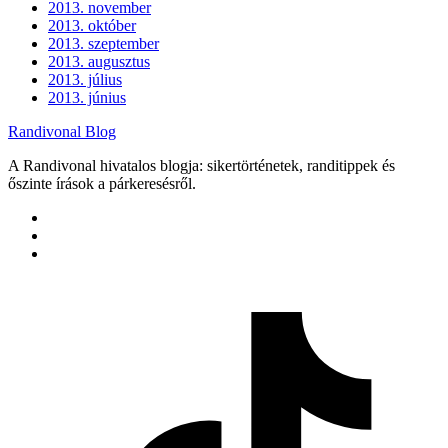
2013. november
2013. október
2013. szeptember
2013. augusztus
2013. július
2013. június
Randivonal Blog
A Randivonal hivatalos blogja: sikertörténetek, randitippek és
őszinte írások a párkeresésről.