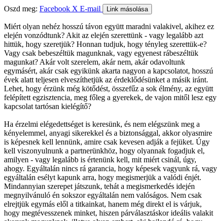
Oszd meg:
Facebook
X
E-mail
Link másolása
Miért olyan nehéz hosszú távon együtt maradni valakivel, akihez ez
elején vonzódtunk? Akit az elején szerettünk - vagy legalább azt
hittük, hogy szeretjük? Honnan tudjuk, hogy tényleg szerettük-e?
Vagy csak bebeszéltük magunknak, vagy egyenest rábeszéltük
magunkat? Akár volt szerelem, akár nem, akár odavoltunk
egymásért, akár csak egyikünk akarta nagyon a kapcsolatot, hosszú
évek alatt teljesen elveszíthetjük az érdeklődésünket a másik iránt.
Lehet, hogy érzünk még kötődést, összefűz a sok élmény, az együtt
felépített egzisztencia, meg főleg a gyerekek, de vajon mitől lesz egy
kapcsolat tartósan kielégítő?
Ha érzelmi elégedettséget is keresünk, és nem elégszünk meg a
kényelemmel, anyagi sikerekkel és a biztonsággal, akkor olyasmire
is képesnek kell lennünk, amire csak kevesen adják a fejüket. Úgy
kell viszonyulnunk a partnerünkhöz, hogy olyannak fogadjuk el,
amilyen - vagy legalább is értenünk kell, mit miért csinál, úgy,
ahogy. Egyáltalán nincs rá garancia, hogy képesek vagyunk rá, vagy
egyáltalán esélyt kapunk arra, hogy megismerjük a valódi énjét.
Mindannyian szerepet játszunk, tehát a megismerkedés idején
megnyilvánuló én sokszor egyáltalán nem valóságos. Nem csak
elrejtjük egymás elől a titkainkat, hanem még direkt el is várjuk,
hogy megtévesszenek minket, hiszen párválasztáskor ideális valakit