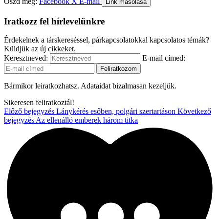
Oszd meg:
Facebook
X
E-mail
Link másolása
Iratkozz fel hírlevelünkre
Érdekelnek a társkereséssel, párkapcsolatokkal kapcsolatos témák?
Küldjük az új cikkeket.
Keresztneved:
E-mail címed:
Bármikor leiratkozhatsz. Adataidat bizalmasan kezeljük.
Sikeresen feliratkoztál!
Előző bejegyzés
Lánykérés esőben, polgári szertartáson
Következő
bejegyzés
Az ellenálló emberek három titka