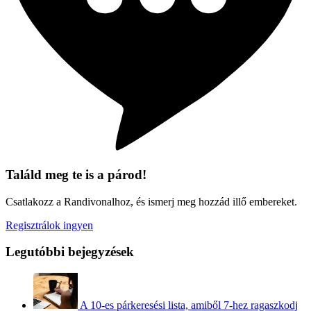
Találd meg te is a párod!
Csatlakozz a Randivonalhoz, és ismerj meg hozzád illő embereket.
Regisztrálok ingyen
Legutóbbi bejegyzések
A 10-es párkeresési lista, amiből 7-hez ragaszkodj