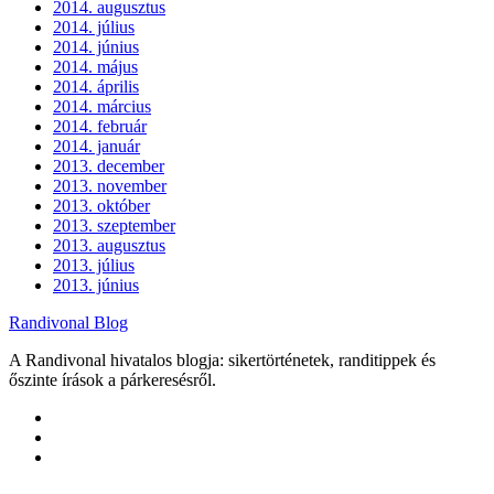
2014. augusztus
2014. július
2014. június
2014. május
2014. április
2014. március
2014. február
2014. január
2013. december
2013. november
2013. október
2013. szeptember
2013. augusztus
2013. július
2013. június
Randivonal Blog
A Randivonal hivatalos blogja: sikertörténetek, randitippek és
őszinte írások a párkeresésről.