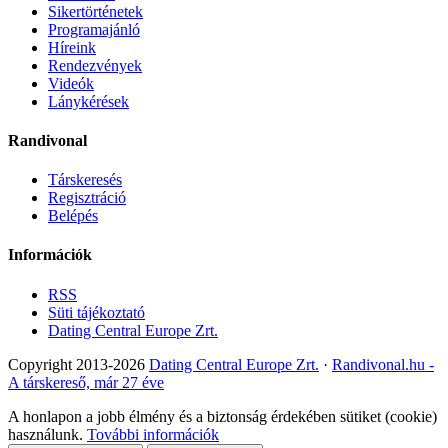
Sikertörténetek
Programajánló
Híreink
Rendezvények
Videók
Lánykérések
Randivonal
Társkeresés
Regisztráció
Belépés
Információk
RSS
Süti tájékoztató
Dating Central Europe Zrt.
Copyright 2013-2026
Dating Central Europe Zrt.
·
Randivonal.hu -
A társkereső, már 27 éve
A honlapon a jobb élmény és a biztonság érdekében sütiket (cookie)
használunk.
További információk