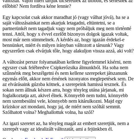
változtál. Vajon miért tartjuk dicséretnek az utóbbit, és sértésnek az
előbbit? Nem fordítva kéne lennie?
Egy kapcsolat csak akkor maradhat jó (vagy válhat jóvá), ha se a
saját változásainkat nem akarjuk letagadni, eltüntetni, se a
partnerünkét nem tagadjuk vagy nem próbáljuk meg nem történtté
tenni. Attól, hogy x évvel ezelőtt bizonyos dolgok igazak voltak,
most már nem stimmelnek. A kérdés az, hogy igazán érdekel-e
bennünket, miért és milyen irányban változott a társunk? Vagy
egyszerűen csak elvárjuk tőle, hogy alakuljon vissza azzá, aki volt?
A változást persze folyamatában kellene figyelemmel kísérni, nem
egyszer csak felébredve Csipkerózsika álmunkból. Ha soha nem
szűnnénk meg beszélgetni és nem kellene szerepeket játszanunk
egymás előtt, akkor nem érnének iszonyatos meglepetések sem. De
az elvárásaink gúzsba kötnek, a szerepeink hamissá tesznek. És
sokan nem állnak készen arra, hogy tényleg utána járjanak, mi
foglalkoztatja azt, akivel élnek. Könnyebb nem tudni, könnyebb
nem szembesülni vele, könnyebb nem kitárulkozni. Majd egy
kríziskor azt mondani, hogy jaj, de miért nem szóltál semmit.
Szólhatott volna? Meghallottuk volna, ha szól?
Az igazi szeretet az, ha tényleg magát az embert szeretjük, nem a
szerepét vagy az idealizált változatát, ami a fejünkben él.