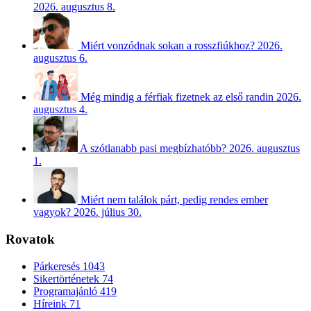
2026. augusztus 8.
Miért vonzódnak sokan a rosszfiúkhoz?
2026.
augusztus 6.
Még mindig a férfiak fizetnek az első randin
2026.
augusztus 4.
A szótlanabb pasi megbízhatóbb?
2026. augusztus
1.
Miért nem találok párt, pedig rendes ember
vagyok?
2026. július 30.
Rovatok
Párkeresés
1043
Sikertörténetek
74
Programajánló
419
Híreink
71