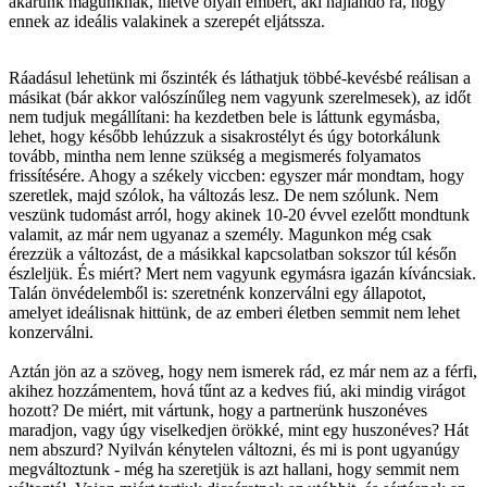
akarunk magunknak, illetve olyan embert, aki hajlandó rá, hogy
ennek az ideális valakinek a szerepét eljátssza.
Ráadásul lehetünk mi őszinték és láthatjuk többé-kevésbé reálisan a
másikat (bár akkor valószínűleg nem vagyunk szerelmesek), az időt
nem tudjuk megállítani: ha kezdetben bele is láttunk egymásba,
lehet, hogy később lehúzzuk a sisakrostélyt és úgy botorkálunk
tovább, mintha nem lenne szükség a megismerés folyamatos
frissítésére. Ahogy a székely viccben: egyszer már mondtam, hogy
szeretlek, majd szólok, ha változás lesz. De nem szólunk. Nem
veszünk tudomást arról, hogy akinek 10-20 évvel ezelőtt mondtunk
valamit, az már nem ugyanaz a személy. Magunkon még csak
érezzük a változást, de a másikkal kapcsolatban sokszor túl későn
észleljük. És miért? Mert nem vagyunk egymásra igazán kíváncsiak.
Talán önvédelemből is: szeretnénk konzerválni egy állapotot,
amelyet ideálisnak hittünk, de az emberi életben semmit nem lehet
konzerválni.
Aztán jön az a szöveg, hogy nem ismerek rád, ez már nem az a férfi,
akihez hozzámentem, hová tűnt az a kedves fiú, aki mindig virágot
hozott? De miért, mit vártunk, hogy a partnerünk huszonéves
maradjon, vagy úgy viselkedjen örökké, mint egy huszonéves? Hát
nem abszurd? Nyilván kénytelen változni, és mi is pont ugyanúgy
megváltoztunk - még ha szeretjük is azt hallani, hogy semmit nem