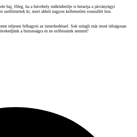
vele baj, főleg, ha a búvóhely működtetője is betartja a járványügyi
 szellőztettek ki, mert abból nagyon kellemetlen rosszullét lesz.
nne teljesen felhagyni az ismerkedéssel. Sok szingli már most túlságosan
törekedjünk a biztonságra és ne erőltessünk semmit!