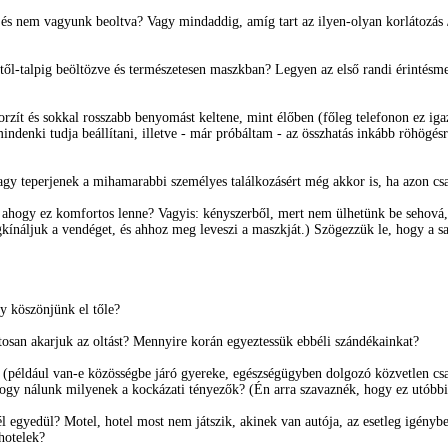
 és nem vagyunk beoltva? Vagy mindaddig, amíg tart az ilyen-olyan korlátozás /
ől-talpig beöltözve és természetesen maszkban? Legyen az első randi érintésment
torzít és sokkal rosszabb benyomást keltene, mint élőben (főleg telefonon ez iga
denki tudja beállítani, illetve - már próbáltam - az összhatás inkább röhögés
agy teperjenek a mihamarabbi személyes találkozásért még akkor is, ha azon cs
t ahogy ez komfortos lenne? Vagyis: kényszerből, mert nem ülhetünk be sehová, 
ínáljuk a vendéget, és ahhoz meg leveszi a maszkját.) Szögezzük le, hogy a sajá
gy köszönjünk el tőle?
ztosan akarjuk az oltást? Mennyire korán egyeztessük ebbéli szándékainkat?
n (például van-e közösségbe járó gyereke, egészségügyben dolgozó közvetlen csal
hogy nálunk milyenek a kockázati tényezők? (Én arra szavaznék, hogy ez utóbb
gyedül? Motel, hotel most nem játszik, akinek van autója, az esetleg igénybe v
hotelek?