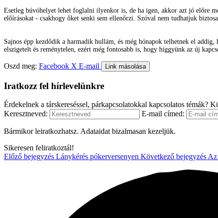
Esetleg búvóhelyet lehet foglalni ilyenkor is, de ha igen, akkor azt jó előre 
előírásokat - csakhogy őket senki sem ellenőrzi. Szóval nem tudhatjuk biztosa
Sajnos épp kezdődik a harmadik hullám, és még hónapok telhetnek el addig, h
elszigetelt és reménytelen, ezért még fontosabb is, hogy higgyünk az új kapc
Oszd meg:
Facebook
X
E-mail
Link másolása
Iratkozz fel hírlevelünkre
Érdekelnek a társkereséssel, párkapcsolatokkal kapcsolatos témák? Kü
Keresztneved:
E-mail címed:
Bármikor leiratkozhatsz. Adataidat bizalmasan kezeljük.
Sikeresen feliratkoztál!
Előző bejegyzés
Lánykérés pókerversenyen
Következő bejegyzés
Az 