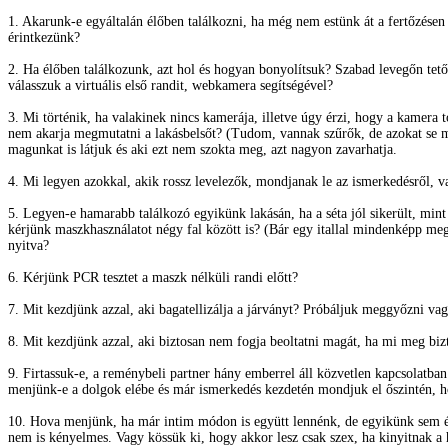
1. Akarunk-e egyáltalán élőben találkozni, ha még nem estünk át a fertőzésen
érintkezünk?
2. Ha élőben találkozunk, azt hol és hogyan bonyolítsuk? Szabad levegőn tetőt
válasszuk a virtuális első randit, webkamera segítségével?
3. Mi történik, ha valakinek nincs kamerája, illetve úgy érzi, hogy a kamera 
nem akarja megmutatni a lakásbelsőt? (Tudom, vannak szűrők, de azokat se min
magunkat is látjuk és aki ezt nem szokta meg, azt nagyon zavarhatja.
4. Mi legyen azokkal, akik rossz levelezők, mondjanak le az ismerkedésről, v
5. Legyen-e hamarabb találkozó egyikünk lakásán, ha a séta jól sikerült, min
kérjünk maszkhasználatot négy fal között is? (Bár egy itallal mindenképp megk
nyitva?
6. Kérjünk PCR tesztet a maszk nélküli randi előtt?
7. Mit kezdjünk azzal, aki bagatellizálja a járványt? Próbáljuk meggyőzni va
8. Mit kezdjünk azzal, aki biztosan nem fogja beoltatni magát, ha mi meg bi
9. Firtassuk-e, a reménybeli partner hány emberrel áll közvetlen kapcsolatba
menjünk-e a dolgok elébe és már ismerkedés kezdetén mondjuk el őszintén, 
10. Hova menjünk, ha már intim módon is együtt lennénk, de egyikünk sem él e
nem is kényelmes. Vagy kössük ki, hogy akkor lesz csak szex, ha kinyitnak a 