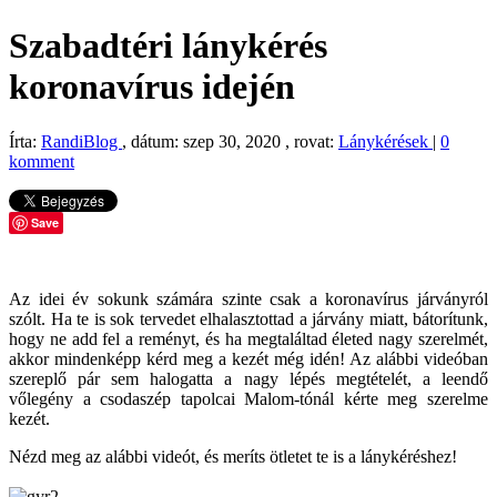
Szabadtéri lánykérés
koronavírus idején
Írta:
RandiBlog
, dátum: szep 30, 2020 , rovat:
Lánykérések
|
0
komment
Save
Az idei év sokunk számára szinte csak a koronavírus járványról
szólt. Ha te is sok tervedet elhalasztottad a járvány miatt, bátorítunk,
hogy ne add fel a reményt, és ha megtaláltad életed nagy szerelmét,
akkor mindenképp kérd meg a kezét még idén! Az alábbi videóban
szereplő pár sem halogatta a nagy lépés megtételét, a leendő
vőlegény a csodaszép tapolcai Malom-tónál kérte meg szerelme
kezét.
Nézd meg az alábbi videót, és meríts ötletet te is a lánykéréshez!