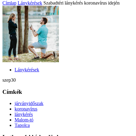
Címlap
Lánykérések
Szabadtéri lánykérés koronavírus idején
Lánykérések
szep
30
Címkék
járványidőszak
koronavírus
lánykérés
Malom-tó
Tapolca