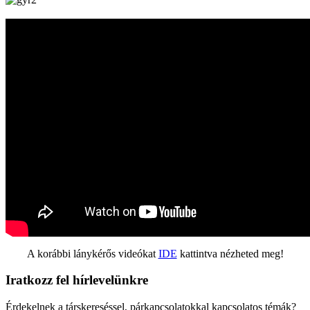
A korábbi lánykérős videókat
IDE
kattintva nézheted meg!
Iratkozz fel hírlevelünkre
Érdekelnek a társkereséssel, párkapcsolatokkal kapcsolatos témák?