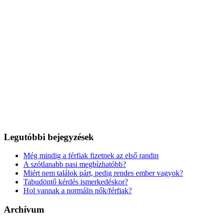
Legutóbbi bejegyzések
Még mindig a férfiak fizetnek az első randin
A szótlanabb pasi megbízhatóbb?
Miért nem találok párt, pedig rendes ember vagyok?
Tabudöntő kérdés ismerkedéskor?
Hol vannak a normális nők/férfiak?
Archívum