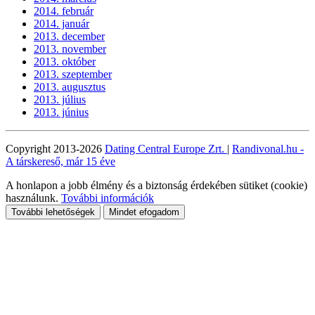
2014. február
2014. január
2013. december
2013. november
2013. október
2013. szeptember
2013. augusztus
2013. július
2013. június
Copyright 2013-2026
Dating Central Europe Zrt.
|
Randivonal.hu -
A társkereső, már 15 éve
A honlapon a jobb élmény és a biztonság érdekében sütiket (cookie)
használunk.
További információk
További lehetőségek
Mindet efogadom