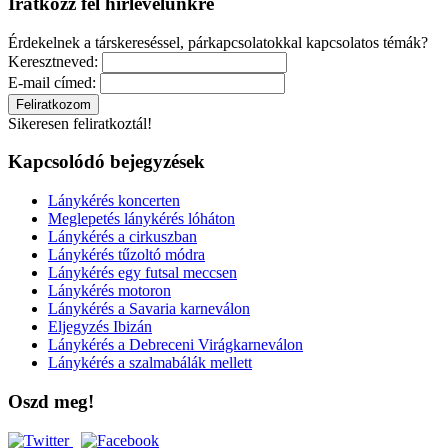
Iratkozz fel hírlevelünkre
Érdekelnek a társkereséssel, párkapcsolatokkal kapcsolatos témák?
Keresztneved:
E-mail címed:
Sikeresen feliratkoztál!
Kapcsolódó bejegyzések
Lánykérés koncerten
Meglepetés lánykérés lóháton
Lánykérés a cirkuszban
Lánykérés tűzoltó módra
Lánykérés egy futsal meccsen
Lánykérés motoron
Lánykérés a Savaria karneválon
Eljegyzés Ibizán
Lánykérés a Debreceni Virágkarneválon
Lánykérés a szalmabálák mellett
Oszd meg!