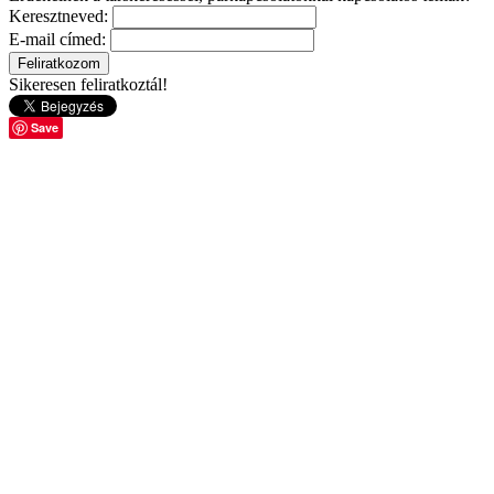
Keresztneved:
E-mail címed:
Sikeresen feliratkoztál!
Save