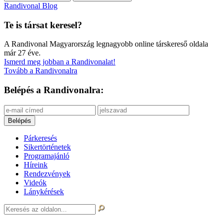
Randivonal Blog
Te is társat keresel?
A Randivonal Magyarország legnagyobb online társkereső oldala
már 27 éve.
Ismerd meg jobban a Randivonalat!
Tovább a Randivonalra
Belépés a Randivonalra:
Párkeresés
Sikertörténetek
Programajánló
Híreink
Rendezvények
Videók
Lánykérések