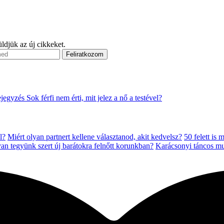
ldjük az új cikkeket.
ejegyzés
Sok férfi nem érti, mit jelez a nő a testével?
l?
Miért olyan partnert kellene választanod, akit kedvelsz?
50 felett is 
n tegyünk szert új barátokra felnőtt korunkban?
Karácsonyi táncos mu