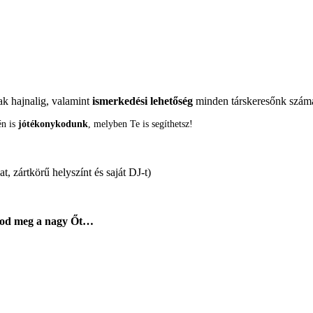
ak hajnalig, valamint
ismerkedési lehetőség
minden társkeresőnk szám
én is
jótékonykodunk
, melyben Te is segíthetsz!
t, zártkörű helyszínt és saját DJ-t)
lálod meg a nagy Őt…