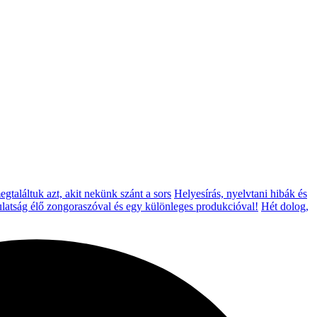
megtaláltuk azt, akit nekünk szánt a sors
Helyesírás, nyelvtani hibák és
latság élő zongoraszóval és egy különleges produkcióval!
Hét dolog,