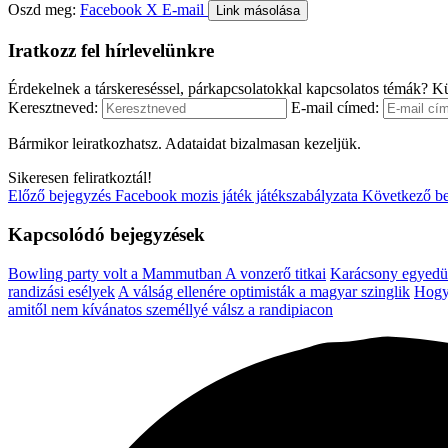
Oszd meg:
Facebook
X
E-mail
Link másolása
Iratkozz fel hírlevelünkre
Érdekelnek a társkereséssel, párkapcsolatokkal kapcsolatos témák? Kü
Keresztneved:
E-mail címed:
Bármikor leiratkozhatsz. Adataidat bizalmasan kezeljük.
Sikeresen feliratkoztál!
Előző bejegyzés
Facebook mozis játék játékszabályzata
Következő b
Kapcsolódó bejegyzések
Bowling party volt a Mammutban
A vonzerő titkai
Karácsony egyedü
randizási esélyek
A válság ellenére optimisták a magyar szinglik
Hogya
amitől nem kívánatos személlyé válsz a randipiacon