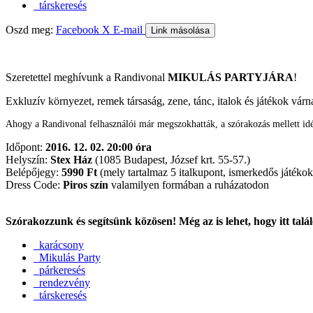
társkeresés
Oszd meg:
Facebook
X
E-mail
Link másolása
Szeretettel meghívunk a Randivonal
MIKULÁS PARTYJÁRA
!
Exkluzív környezet, remek társaság, zene, tánc, italok és játékok várn
Ahogy a Randivonal felhasználói már megszokhatták, a szórakozás mellett id
Időpont:
2016. 12. 02. 20:00 óra
Helyszín:
Stex Ház
(1085 Budapest, József krt. 55-57.)
Belépőjegy:
5990 Ft
(mely tartalmaz 5 italkupont, ismerkedős játékoka
Dress Code:
Piros szín
valamilyen formában a ruházatodon
Szórakozzunk és segítsünk közösen! Még az is lehet, hogy itt ta
karácsony
Mikulás Party
párkeresés
rendezvény
társkeresés