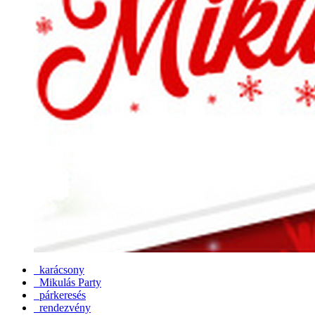
karácsony
Mikulás Party
párkeresés
rendezvény