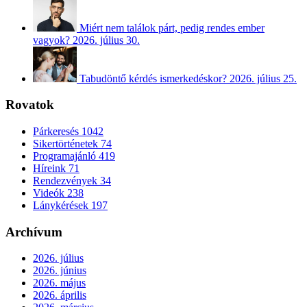
Miért nem találok párt, pedig rendes ember
vagyok?
2026. július 30.
Tabudöntő kérdés ismerkedéskor?
2026. július 25.
Rovatok
Párkeresés
1042
Sikertörténetek
74
Programajánló
419
Híreink
71
Rendezvények
34
Videók
238
Lánykérések
197
Archívum
2026. július
2026. június
2026. május
2026. április