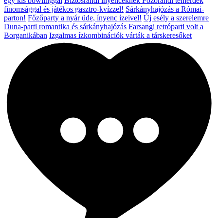
egy kis bowlinggal
Biztosrandi ínyenceknek
Főzőrandi temérdek
finomsággal és játékos gasztro-kvízzel!
Sárkányhajózás a Római-
parton!
Főzőparty a nyár üde, ínyenc ízeivel!
Új esély a szerelemre
Duna-parti romantika és sárkányhajózás
Farsangi retróparti volt a
Borganikában
Izgalmas ízkombinációk várták a társkeresőket