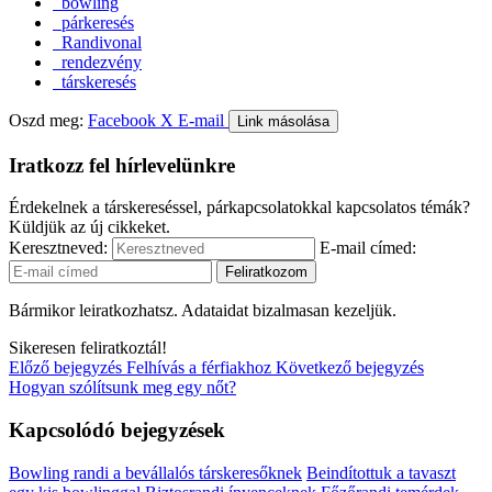
bowling
párkeresés
Randivonal
rendezvény
társkeresés
Oszd meg:
Facebook
X
E-mail
Link másolása
Iratkozz fel hírlevelünkre
Érdekelnek a társkereséssel, párkapcsolatokkal kapcsolatos témák?
Küldjük az új cikkeket.
Keresztneved:
E-mail címed:
Bármikor leiratkozhatsz. Adataidat bizalmasan kezeljük.
Sikeresen feliratkoztál!
Előző bejegyzés
Felhívás a férfiakhoz
Következő bejegyzés
Hogyan szólítsunk meg egy nőt?
Kapcsolódó bejegyzések
Bowling randi a bevállalós társkeresőknek
Beindítottuk a tavaszt