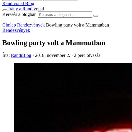
Randivonal Blog
Irány a Randivonal
Keresés a blogban
Címlap
Rendezvények
Bowling party volt a Mammutban
Rendezvények
Bowling party volt a Mammutban
Írta:
RandiBlog
·
2018. november 2.
·
2 perc olvasás