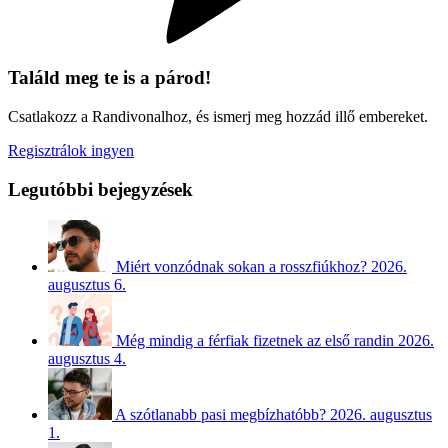
Találd meg te is a párod!
Csatlakozz a Randivonalhoz, és ismerj meg hozzád illő embereket.
Regisztrálok ingyen
Legutóbbi bejegyzések
Miért vonzódnak sokan a rosszfiúkhoz?
2026.
augusztus 6.
Még mindig a férfiak fizetnek az első randin
2026.
augusztus 4.
A szótlanabb pasi megbízhatóbb?
2026. augusztus
1.