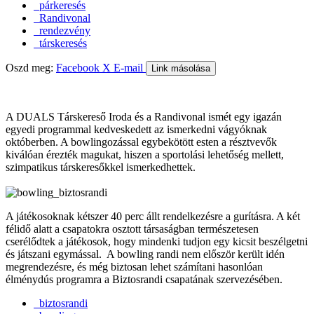
párkeresés
Randivonal
rendezvény
társkeresés
Oszd meg:
Facebook
X
E-mail
Link másolása
A DUALS Társkereső Iroda és a Randivonal ismét egy igazán
egyedi programmal kedveskedett az ismerkedni vágyóknak
októberben. A bowlingozással egybekötött esten a résztvevők
kiválóan érezték magukat, hiszen a sportolási lehetőség mellett,
szimpatikus társkeresőkkel ismerkedhettek.
A játékosoknak kétszer 40 perc állt rendelkezésre a gurításra. A két
félidő alatt a csapatokra osztott társaságban természetesen
cserélődtek a játékosok, hogy mindenki tudjon egy kicsit beszélgetni
és játszani egymással. A bowling randi nem először került idén
megrendezésre, és még biztosan lehet számítani hasonlóan
élménydús programra a Biztosrandi csapatának szervezésében.
biztosrandi