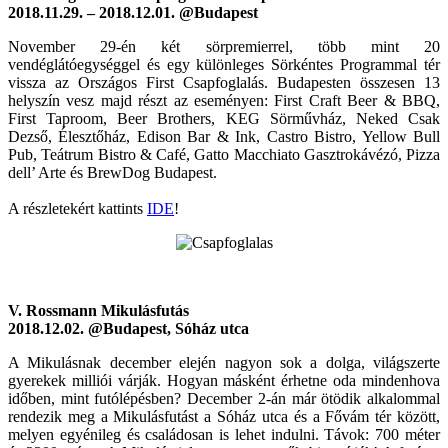
2018.11.29. – 2018.12.01. @Budapest
November 29-én két sörpremierrel, több mint 20
vendéglátóegységgel és egy különleges Sörkéntes Programmal tér
vissza az Országos First Csapfoglalás. Budapesten összesen 13
helyszín vesz majd részt az eseményen: First Craft Beer & BBQ,
First Taproom, Beer Brothers, KEG Sörművház, Neked Csak
Dezső, Élesztőház, Edison Bar & Ink, Castro Bistro, Yellow Bull
Pub, Teátrum Bistro & Café, Gatto Macchiato Gasztrokávézó, Pizza
dell’ Arte és BrewDog Budapest.
A részletekért kattints
IDE
!
V. Rossmann Mikulásfutás
2018.12.02. @Budapest, Sóház utca
A Mikulásnak december elején nagyon sok a dolga, világszerte
gyerekek milliói várják. Hogyan másként érhetne oda mindenhova
időben, mint futólépésben? December 2-án már ötödik alkalommal
rendezik meg a Mikulásfutást a Sóház utca és a Fővám tér között,
melyen egyénileg és családosan is lehet indulni. Távok: 700 méter