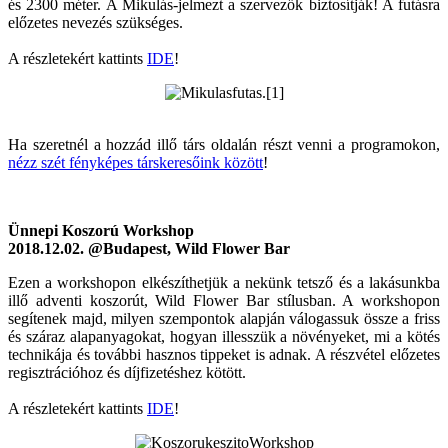
és 2300 méter. A Mikulás-jelmezt a szervezők biztosítják! A futásra
előzetes nevezés szükséges.
A részletekért kattints
IDE
!
Ha szeretnél a hozzád illő társ oldalán részt venni a programokon,
nézz szét fényképes társkeresőink között
!
Ünnepi Koszorú Workshop
2018.12.02. @Budapest, Wild Flower Bar
Ezen a workshopon elkészíthetjük a nekünk tetsző és a lakásunkba
illő adventi koszorút, Wild Flower Bar stílusban. A workshopon
segítenek majd, milyen szempontok alapján válogassuk össze a friss
és száraz alapanyagokat, hogyan illesszük a növényeket, mi a kötés
technikája és további hasznos tippeket is adnak. A részvétel előzetes
regisztrációhoz és díjfizetéshez kötött.
A részletekért kattints
IDE
!