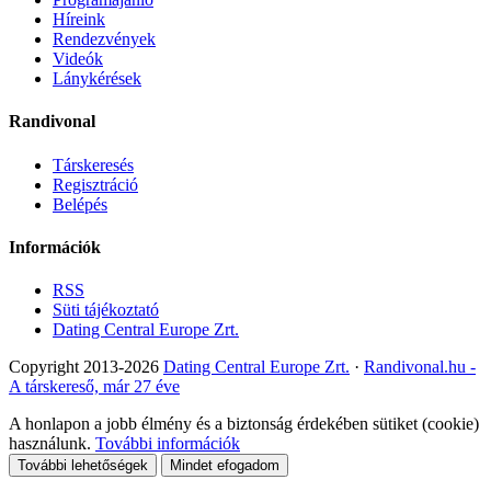
Híreink
Rendezvények
Videók
Lánykérések
Randivonal
Társkeresés
Regisztráció
Belépés
Információk
RSS
Süti tájékoztató
Dating Central Europe Zrt.
Copyright 2013-2026
Dating Central Europe Zrt.
·
Randivonal.hu -
A társkereső, már 27 éve
A honlapon a jobb élmény és a biztonság érdekében sütiket (cookie)
használunk.
További információk
További lehetőségek
Mindet efogadom