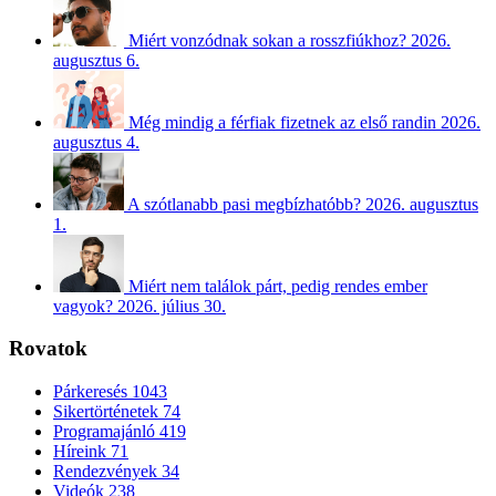
Miért vonzódnak sokan a rosszfiúkhoz?
2026.
augusztus 6.
Még mindig a férfiak fizetnek az első randin
2026.
augusztus 4.
A szótlanabb pasi megbízhatóbb?
2026. augusztus
1.
Miért nem találok párt, pedig rendes ember
vagyok?
2026. július 30.
Rovatok
Párkeresés
1043
Sikertörténetek
74
Programajánló
419
Híreink
71
Rendezvények
34
Videók
238