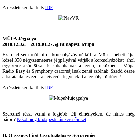
A részletekért kattints
IDE
!
MÜPA Jégpálya
2018.12.02. – 2019.01.27. @Budapest, Müpa
Ez a tél sem múlhat el korcsolyázás nélkül: a Müpa mellett újra
közel 350 négyzetméteres jégpályával várják a korcsolyázókat, ahol
egyszerre akár 80-an is suhanhatnak a jégen, miközben a Müpa
Rádió Easy és Symphony csatornájának zenéi szólnak. Szedd össze
a barátaidat és ezen a hétvégén legyetek ti a jégpálya ördögei!
A részletekért kattints
IDE
!
Szeretnél részt venni a legjobb téli élményeken, de nincs még
párod?
Nézd meg budapesti társkeresőinket
!
II. Országos First Csapfoglalás és Sörpremier