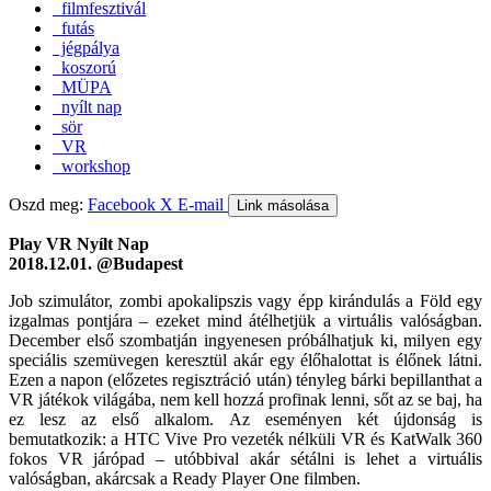
filmfesztivál
futás
jégpálya
koszorú
MÜPA
nyílt nap
sör
VR
workshop
Oszd meg:
Facebook
X
E-mail
Link másolása
Play VR Nyílt Nap
2018.12.01. @Budapest
Job szimulátor, zombi apokalipszis vagy épp kirándulás a Föld egy
izgalmas pontjára – ezeket mind átélhetjük a virtuális valóságban.
December első szombatján ingyenesen próbálhatjuk ki, milyen egy
speciális szemüvegen keresztül akár egy élőhalottat is élőnek látni.
Ezen a napon (előzetes regisztráció után) tényleg bárki bepillanthat a
VR játékok világába, nem kell hozzá profinak lenni, sőt az se baj, ha
ez lesz az első alkalom. Az eseményen két újdonság is
bemutatkozik: a HTC Vive Pro vezeték nélküli VR és KatWalk 360
fokos VR járópad – utóbbival akár sétálni is lehet a virtuális
valóságban, akárcsak a Ready Player One filmben.