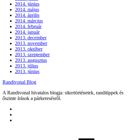
2014. június
2014. május
2014. április
2014. március
2014. február
2014. január
2013. december
2013. november
2013. október
2013. szeptember
2013. augusztus
2013. július
2013. június
Randivonal Blog
A Randivonal hivatalos blogja: sikertörténetek, randitippek és
őszinte írások a párkeresésről.