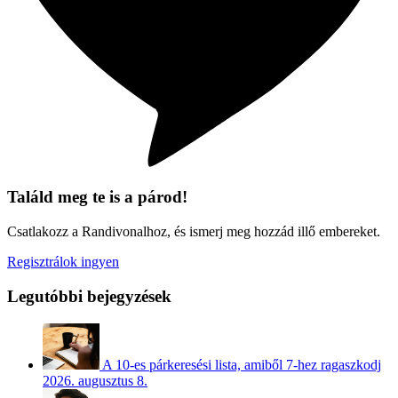
Találd meg te is a párod!
Csatlakozz a Randivonalhoz, és ismerj meg hozzád illő embereket.
Regisztrálok ingyen
Legutóbbi bejegyzések
A 10-es párkeresési lista, amiből 7-hez ragaszkodj
2026. augusztus 8.