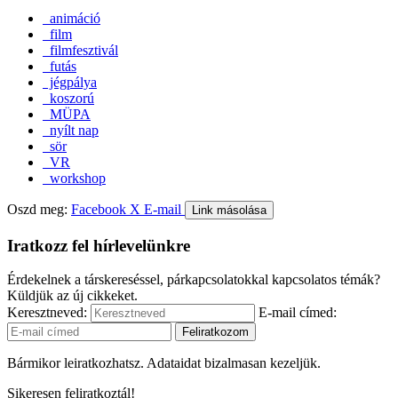
animáció
film
filmfesztivál
futás
jégpálya
koszorú
MÜPA
nyílt nap
sör
VR
workshop
Oszd meg:
Facebook
X
E-mail
Link másolása
Iratkozz fel hírlevelünkre
Érdekelnek a társkereséssel, párkapcsolatokkal kapcsolatos témák?
Küldjük az új cikkeket.
Keresztneved:
E-mail címed:
Bármikor leiratkozhatsz. Adataidat bizalmasan kezeljük.
Sikeresen feliratkoztál!