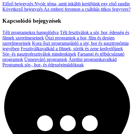
Előző bejegyzés
Nyolc téma, amit inkább kerüljünk egy első randin
Következő bejegyzés
Az emberi feromon a csábítás titkos fegyvere?
Kapcsolódó bejegyzések
Téli programokra hangolódva
Téli fesztiválok a sör, bor, édesség és
filmek szerelmeseinek
Őszi programok a bor, film és design
szerelmeseinek
Kora őszi programajánló a sör, bor és gasztronómia
jegyében
Fesztiválkavalkád a filmek, sörök és zene kedvelőinek
Sör- és gasztrofesztiválok mindenkinek
Farsangi és télbúcsúztató
programok
Ünnepváró programok
Áprilisi programkavalkád
Programok sör-, bor- és édességimádóknak