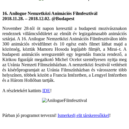
16. Anilogue Nemzetközi Animációs Filmfesztivál
2018.11.28. – 2018.12.02. @Budapest
November 28-tól öt napon keresztül a budapesti mozivásznakon
rendeznek villámcsődületet az elmúlt év legizgalmasabb animációs
sztárjai. A 16. Anilogue Nemzetközi Animációs Filmfesztiválon idén
300 animációs rövidfilmet és 10 egész estés filmet láthat majd a
közönség, köztük Mamoru Hosoda legújabb filmjét, a Mirai–t. A
budapesti animációs seregszemlét egy legendás francia rendező, a
Kirikou figuráját megalkotó Michel Ocelot személyesen nyitja meg
az Uránia Nemzeti Filmszínházban. A nemzetközi fesztivál vetítéseit
és kísérőprogramjait az Uránia Filmszínházban és városszerte több
helyszínen, többek között a Francia Intézetben, a Lengyel Intézetben
és a Három Hollóban tartják.
A részletekért kattints
IDE
!
Párban jó programot tervezni!
Ismerkedj elit társkeresőkkel
!