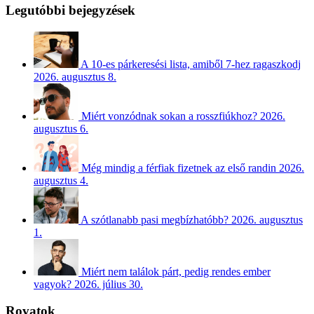
Legutóbbi bejegyzések
A 10-es párkeresési lista, amiből 7-hez ragaszkodj
2026. augusztus 8.
Miért vonzódnak sokan a rosszfiúkhoz?
2026.
augusztus 6.
Még mindig a férfiak fizetnek az első randin
2026.
augusztus 4.
A szótlanabb pasi megbízhatóbb?
2026. augusztus
1.
Miért nem találok párt, pedig rendes ember
vagyok?
2026. július 30.
Rovatok