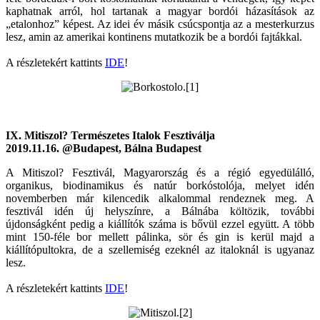
kaphatnak arról, hol tartanak a magyar bordói házasítások az
„etalonhoz” képest. Az idei év másik csúcspontja az a mesterkurzus
lesz, amin az amerikai kontinens mutatkozik be a bordói fajtákkal.
A részletekért kattints
IDE
!
IX. Mitiszol? Természetes Italok Fesztiválja
2019.11.16. @Budapest, Bálna Budapest
A Mitiszol? Fesztivál, Magyarország és a régió egyedülálló,
organikus, biodinamikus és natúr borkóstolója, melyet idén
novemberben már kilencedik alkalommal rendeznek meg. A
fesztivál idén új helyszínre, a Bálnába költözik, további
újdonságként pedig a kiállítók száma is bővül ezzel együtt. A több
mint 150-féle bor mellett pálinka, sör és gin is kerül majd a
kiállítópultokra, de a szellemiség ezeknél az italoknál is ugyanaz
lesz.
A részletekért kattints
IDE
!