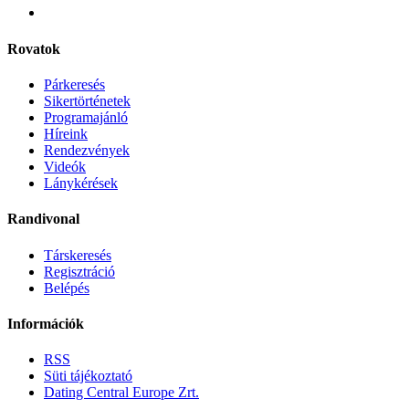
Rovatok
Párkeresés
Sikertörténetek
Programajánló
Híreink
Rendezvények
Videók
Lánykérések
Randivonal
Társkeresés
Regisztráció
Belépés
Információk
RSS
Süti tájékoztató
Dating Central Europe Zrt.