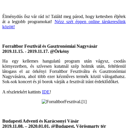
Élménydús ősz vár rád is! Találd meg párod, hogy kettesben éljétek
át a legjobb programokat!
Nézz szét éppen online társkeresőink
között!
Forraltbor Fesztivál és Gasztronómiai Nagyvásár
2019.11.15. - 2019.11.17. @Örkény
Ha egy kellemes hangulatú program után vágysz, csodás
környezetben, és szívesen kutatnál szép holmik után, feltétlenül
látogass el az örkényi Forraltbor Fesztiválra és Gasztronómiai
Nagyvásárra, ahol több ezer kézműves termék közül válogathatsz.
Sok-sok koncert és jó borok várják a fesztivál iránt érdeklődőket.
A részletekért kattints
IDE
!
Budapesti Adventi és Karácsonyi Vásár
2019.11.08. – 2020.01.01. @Budapest, Vörösmarty tér