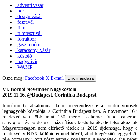
adventi vásár
bor
design vásár
fesztivál
film
filmfesztivál
forraltbor
gasztronómia
karácsonyi vásár
kóstoló
nagyvásár
WAMP
Oszd meg:
Facebook
X
E-mail
Link másolása
VI. Bordói November Nagykóstoló
2019.11.16. @Budapest, Corinthia Budapest
Immáron 6. alkalommal kerül megrendezésre a bordói vörösek
legnagyobb kóstolója, a Corinthia Budapest-ben. A november 16-i
rendezvényen több mint 150 merlot, cabernet franc, cabernet
sauvignon és bordeaux-i házasítások kóstolhatók, de felsorakoznak
Magyarországon nem elérhető tételek is. 2019 újdonsága, hogy a
rendezvény BDX különteremmel bővül, ahol kiegészítő jeggyel 20
féle bordeaux-i bort kóstolhatnak korlátlanul a vendégek, így képet