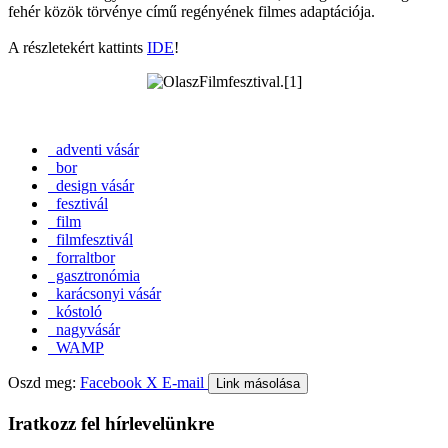
fehér közök törvénye című regényének filmes adaptációja.
A részletekért kattints
IDE
!
adventi vásár
bor
design vásár
fesztivál
film
filmfesztivál
forraltbor
gasztronómia
karácsonyi vásár
kóstoló
nagyvásár
WAMP
Oszd meg:
Facebook
X
E-mail
Link másolása
Iratkozz fel hírlevelünkre