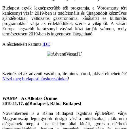
Budapest egyik legnépszerűbb téli programja, a Vörösmarty téri
karácsonyi vásár 2019-ben is tradícionális és újragondolt kézműves
ajándékokkal, változatos gasztronómiai kínálattal és kulturális
programokkal várja az érdeklődőket, szerte a világból. A vásárt
Európa legszebb karácsonyi vásárai közt tartják számon, mely
természetesen 2019-ben is ingyenesen látogatható.
A részletekért kattints
IDE
!
Szétnéznél az adventi vásárban, de nincs párod, akivel elmehetnél?
Nézd meg budapesti társkeresőinket
!
WAMP – Az Alkotás Öröme
2019.11.17. @Budapest, Bálna Budapest
Novemberben is a Bálna Budapest izgalmas épületében várja
Magyarország legnagyobb design vására mindazokat, akik nem
elégszenek meg a fast fashion által kínált, gyorsan elérhető
tömegtermékekkel, hanem a termékek egyedisége és magas