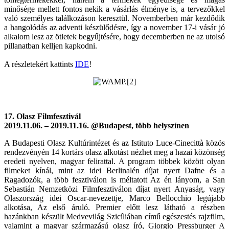
minősége mellett fontos nekik a vásárlás élménye is, a tervezőkkel
való személyes találkozáson keresztül. Novemberben már kezdődik
a hangolódás az adventi készülődésre, így a november 17-i vásár jó
alkalom lesz az ötletek begyűjtésére, hogy decemberben ne az utolsó
pillanatban kelljen kapkodni.
A részletekért kattints
IDE
!
17. Olasz Filmfesztivál
2019.11.06. – 2019.11.16. @Budapest, több helyszínen
A Budapesti Olasz Kultúrintézet és az Istituto Luce-Cinecittà közös
rendezvényén 14 kortárs olasz alkotást nézhet meg a hazai közönség
eredeti nyelven, magyar felirattal. A program többek között olyan
filmeket kínál, mint az idei Berlinalén díjat nyert Dafne és a
Ragadozók, a több fesztiválon is méltatott Az én lányom, a San
Sebastián Nemzetközi Filmfesztiválon díjat nyert Anyaság, vagy
Olaszország idei Oscar-nevezettje, Marco Bellocchio legújabb
alkotása, Az első áruló. Premier előtt lesz látható a részben
hazánkban készült Medvevilág Szicíliában című egészestés rajzfilm,
valamint a magyar származású olasz író, Giorgio Pressburger A