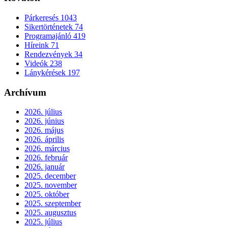
Párkeresés
1043
Sikertörténetek
74
Programajánló
419
Híreink
71
Rendezvények
34
Videók
238
Lánykérések
197
Archívum
2026. július
2026. június
2026. május
2026. április
2026. március
2026. február
2026. január
2025. december
2025. november
2025. október
2025. szeptember
2025. augusztus
2025. július