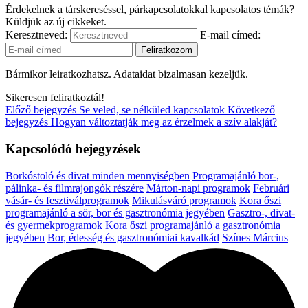
Érdekelnek a társkereséssel, párkapcsolatokkal kapcsolatos témák?
Küldjük az új cikkeket.
Keresztneved:
E-mail címed:
Bármikor leiratkozhatsz. Adataidat bizalmasan kezeljük.
Sikeresen feliratkoztál!
Előző bejegyzés
Se veled, se nélküled kapcsolatok
Következő
bejegyzés
Hogyan változtatják meg az érzelmek a szív alakját?
Kapcsolódó bejegyzések
Borkóstoló és divat minden mennyiségben
Programajánló bor-,
pálinka- és filmrajongók részére
Márton-napi programok
Februári
vásár- és fesztiválprogramok
Mikulásváró programok
Kora őszi
programajánló a sör, bor és gasztronómia jegyében
Gasztro-, divat-
és gyermekprogramok
Kora őszi programajánló a gasztronómia
jegyében
Bor, édesség és gasztronómiai kavalkád
Színes Március