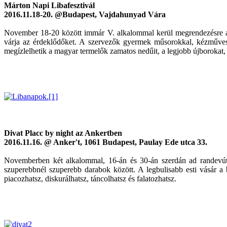
Márton Napi Libafesztivál
2016.11.18-20. @Budapest, Vajdahunyad Vára
November 18-20 között immár V. alkalommal kerül megrendezésre a M
várja az érdeklődőket. A szervezők gyermek műsorokkal, kézműves f
megízlelhetik a magyar termelők zamatos nedűit, a legjobb újborokat,
Divat Placc by night az Ankertben
2016.11.16. @ Anker't, 1061 Budapest, Paulay Ede utca 33.
Novemberben két alkalommal, 16-án és 30-án szerdán ad randevút 
szuperebbnél szuperebb darabok között. A legbulisabb esti vásár a 
piacozhatsz, diskurálhatsz, táncolhatsz és falatozhatsz.