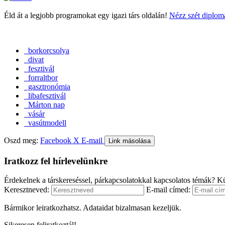
Éld át a legjobb programokat egy igazi társ oldalán!
Nézz szét diplomá
borkorcsolya
divat
fesztivál
forraltbor
gasztronómia
libafesztivál
Márton nap
vásár
vasútmodell
Oszd meg:
Facebook
X
E-mail
Link másolása
Iratkozz fel hírlevelünkre
Érdekelnek a társkereséssel, párkapcsolatokkal kapcsolatos témák? Kü
Keresztneved:
E-mail címed:
Bármikor leiratkozhatsz. Adataidat bizalmasan kezeljük.
Sikeresen feliratkoztál!