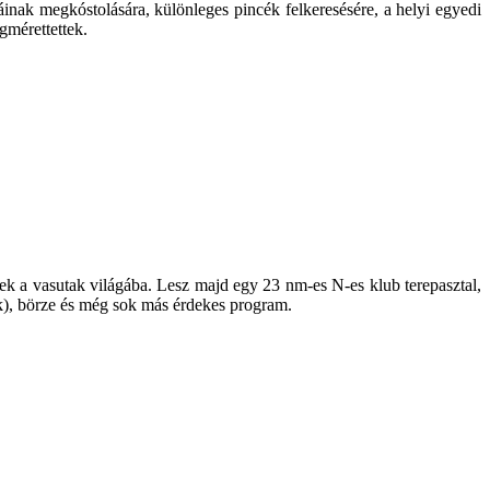
nak megkóstolására, különleges pincék felkeresésére, a helyi egyedi
gmérettettek.
ek a vasutak világába. Lesz majd egy 23 nm-es N-es klub terepasztal,
ok), börze és még sok más érdekes program.