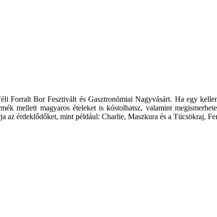
 Forralt Bor Fesztivált és Gasztronómiai Nagyvásárt. Ha egy kellem
mék mellett magyaros ételeket is kóstolhatsz, valamint megismerheted a
rja az érdeklődőket, mint például: Charlie, Maszkura és a Tücsökraj, F