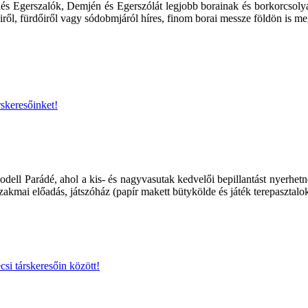
s Egerszalók, Demjén és Egerszólát legjobb borainak és borkorcsolyái
ől, fürdőiről vagy sódobmjáról híres, finom borai messze földön is me
skeresőinket!
dell Parádé, ahol a kis- és nagyvasutak kedvelői bepillantást nyerhetn
akmai előadás, játszóház (papír makett bütykölde és játék terepasztal
csi társkeresőin között!