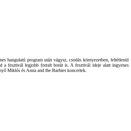
es hangulatú program után vágysz, csodás környezetben, feltétlenül
 fesztivál legjobb forralt borát is. A fesztivál ideje alatt ingyenes
enyő Miklós és Anna and the Barbies koncertek.