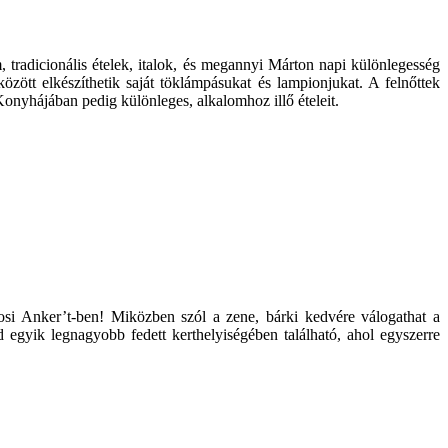
radicionális ételek, italok, és megannyi Márton napi különlegesség
ött elkészíthetik saját töklámpásukat és lampionjukat. A felnőttek
onyhájában pedig különleges, alkalomhoz illő ételeit.
si Anker’t-ben! Miközben szól a zene, bárki kedvére válogathat a
 egyik legnagyobb fedett kerthelyiségében található, ahol egyszerre