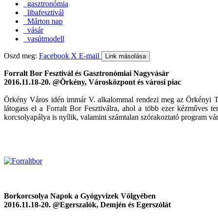
gasztronómia
libafesztivál
Márton nap
vásár
vasútmodell
Oszd meg:
Facebook
X
E-mail
Link másolása
Forralt Bor Fesztivál és Gasztronómiai Nagyvásár
2016.11.18-20. @Örkény, Városközpont és városi piac
Örkény Város idén immár V. alkalommal rendezi meg az Örkényi Téli
látogass el a Forralt Bor Fesztiválra, ahol a több ezer kézműves ter
korcsolyapálya is nyílik, valamint számtalan szórakoztató program vá
Borkorcsolya Napok a Gyógyvizek Völgyében
2016.11.18-20. @Egerszalók, Demjén és Egerszólát