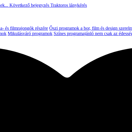
ek...
Következő bejegyzés
Traktoros lánykérés
a- és filmrajongók részére
Őszi programok a bor, film és design szerel
amok
Mikulásváró programok
Színes programajánló nem csak az édessé