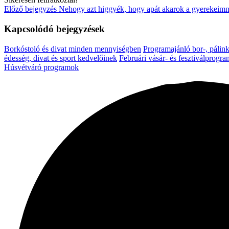
Előző bejegyzés
Nehogy azt higgyék, hogy apát akarok a gyerekeimn
Kapcsolódó bejegyzések
Borkóstoló és divat minden mennyiségben
Programajánló bor-, pálink
édesség, divat és sport kedvelőinek
Februári vásár- és fesztiválprogr
Húsvétváró programok