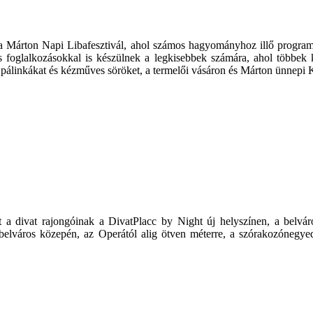
árton Napi Libafesztivál, ahol számos hagyományhoz illő program, t
oglalkozásokkal is készülnek a legkisebbek számára, ahol többek köz
 pálinkákat és kézműves söröket, a termelői vásáron és Márton ünnepi K
a divat rajongóinak a DivatPlacc by Night új helyszínen, a belváro
belváros közepén, az Operától alig ötven méterre, a szórakozónegyed