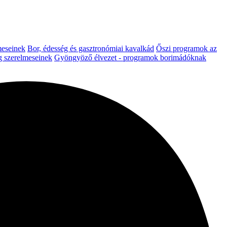
meseinek
Bor, édesség és gasztronómiai kavalkád
Őszi programok az
g szerelmeseinek
Gyöngyöző élvezet - programok borimádóknak