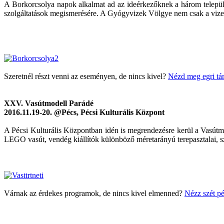
A Borkorcsolya napok alkalmat ad az ideérkezőknek a három települé
szolgáltatások megismerésére. A Gyógyvizek Völgye nem csak a vizeir
Szeretnél részt venni az eseményen, de nincs kivel?
Nézd meg egri tár
XXV. Vasútmodell Parádé
2016.11.19-20. @Pécs, Pécsi Kulturális Központ
A Pécsi Kulturális Központban idén is megrendezésre kerül a Vasútmo
LEGO vasút, vendég kiállítók különböző méretarányú terepasztalai, sz
Várnak az érdekes programok, de nincs kivel elmenned?
Nézz szét pé