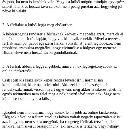
és jobb, ha nem is kezdünk vele. Vagyis a külső mögött mindjárt egy egész
sztorit látunk és hosszú távú célokat, nem pedig pusztán azt, hogy elég jól
néz-e ki valaki.
2. A férfiakat a külső fogja meg elsősorban
A képhúzogatós rendszer a férfiaknak kedvez - mégpedig azért, mert ők el
tudják dönteni fotó alapján, hogy valaki tetszik-e nekik. Mivel a tetszés a
férfiak szempontjából egyszerű fizikai vonzalmat jelent legtöbbször, nem
probléma számukra megítélni, hogy elvinnék-e a hölgyet egy menetre.
Hiszen eleve nem hosszú távon gondolkodnak.
3. A férfiak abban a leggyengébbek, amire a nők legfogékonyabbak az
online társkeresőn
Csak igen kis százalékuk képes rendes levelet írni, normálisan
kommunikálni, kitartóan udvarolni. Aki ezekkel a képességekkel
rendelkezik, annak viszont nyert ügye van, még akkor is sikeres lehet, ha
egyéb tekintetben nem felel meg a nők hosszú távú terveinek. Vagy nem
különösebben előnyös a külseje.
Igazából nem mondanám, hogy nőnek lenni jobb az online társkeresőn.
Elég sok nővel beszéltem erről, és bőven voltak negatív tapasztalataik is:
azzal ugyanis nem sokra megyünk, ha rengeteg férfinak tetszünk, de
senkivel nem sikerül összejönnünk, aki nekünk is tetszene, vagy néhány