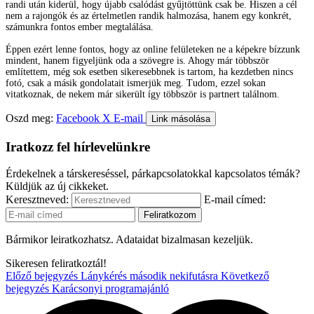
randi után kiderül, hogy újabb csalódást gyűjtöttünk csak be. Hiszen a cél
nem a rajongók és az értelmetlen randik halmozása, hanem egy konkrét,
számunkra fontos ember megtalálása.
Éppen ezért lenne fontos, hogy az online felületeken ne a képekre bízzunk
mindent, hanem figyeljünk oda a szövegre is. Ahogy már többször
említettem, még sok esetben sikeresebbnek is tartom, ha kezdetben nincs
fotó, csak a másik gondolatait ismerjük meg. Tudom, ezzel sokan
vitatkoznak, de nekem már sikerült így többször is partnert találnom.
Oszd meg:
Facebook
X
E-mail
Link másolása
Iratkozz fel hírlevelünkre
Érdekelnek a társkereséssel, párkapcsolatokkal kapcsolatos témák?
Küldjük az új cikkeket.
Keresztneved:
E-mail címed:
Bármikor leiratkozhatsz. Adataidat bizalmasan kezeljük.
Sikeresen feliratkoztál!
Előző bejegyzés
Lánykérés második nekifutásra
Következő
bejegyzés
Karácsonyi programajánló