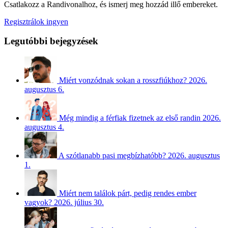
Csatlakozz a Randivonalhoz, és ismerj meg hozzád illő embereket.
Regisztrálok ingyen
Legutóbbi bejegyzések
Miért vonzódnak sokan a rosszfiúkhoz?
2026.
augusztus 6.
Még mindig a férfiak fizetnek az első randin
2026.
augusztus 4.
A szótlanabb pasi megbízhatóbb?
2026. augusztus
1.
Miért nem találok párt, pedig rendes ember
vagyok?
2026. július 30.