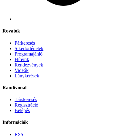
Rovatok
Párkeresés
Sikertörténetek
Programajánló
Híreink
Rendezvények
Videók
Lánykérések
Randivonal
Társkeresés
Regisztráció
Belépés
Információk
RSS