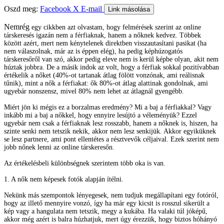
Oszd meg:
Facebook
X
E-mail
Link másolása
Nemrég
egy cikkben azt olvastam, hogy felmérések szerint az online
társkeresés igazán nem a férfiaknak, hanem a nőknek kedvez. Többek
között azért, mert nem kénytelenek direktben visszautasítani pasikat (ha
nem válaszolnak, már az is éppen elég), ha pedig képhúzogatós
társkeresőről van szó, akkor pedig eleve nem is kerül képbe olyan, akit nem
húztak jobbra. De a másik indok az volt, hogy a férfiak sokkal pozitívabban
értékelik a nőket (40%-ot tartanak átlag fölött vonzónak, ami reálisnak
tűnik), mint a nők a férfiakat: ők 80%-ot átlag alattinak gondolnak, ami
ugyebár nonszensz, mivel 80% nem lehet az átlagnál gyengébb.
Miért jön ki mégis ez a borzalmas eredmény? Mi a baj a férfiakkal? Vagy
inkább mi a baj a nőkkel, hogy ennyire lesújtó a véleményük? Ezzel
ugyebár nem csak a férfiaknak lesz rosszabb, hanem a nőknek is, hiszen, ha
szinte senki nem tetszik nekik, akkor nem lesz senkijük. Akkor egyiküknek
se lesz partnere, ami pont ellentétes a résztvevők céljaival. Ezek szerint nem
jobb nőnek lenni az online társkeresőn.
Az értékelésbeli különbségnek szerintem több oka is van.
1. A nők nem képesek fotók alapján ítélni.
Nekünk más szempontok lényegesek, nem tudjuk megállapítani egy fotóról,
hogy az illető mennyire vonzó, így ha már egy kicsit is rosszul sikerült a
kép vagy a hangulata nem tetszik, megy a kukába. Ha valaki túl jóképű,
akkor még azért is balra húzhatjuk, mert úgy érezzük, hogy biztos hóhányó