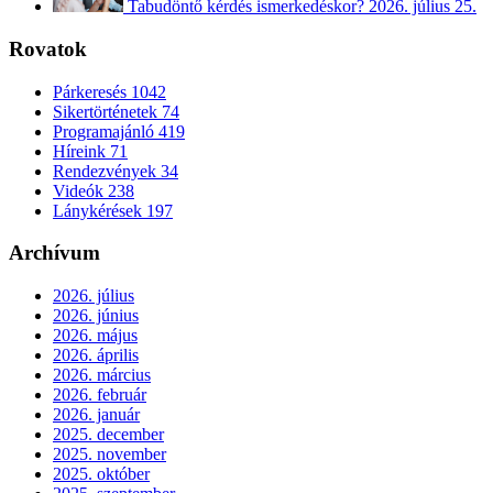
Tabudöntő kérdés ismerkedéskor?
2026. július 25.
Rovatok
Párkeresés
1042
Sikertörténetek
74
Programajánló
419
Híreink
71
Rendezvények
34
Videók
238
Lánykérések
197
Archívum
2026. július
2026. június
2026. május
2026. április
2026. március
2026. február
2026. január
2025. december
2025. november
2025. október