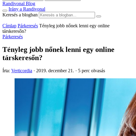
Randivonal Blog
Irány a Randivonal
Keresés a blogban
Címlap
Párkeresés
Tényleg jobb nőnek lenni egy online
társkeresőn?
Párkeresés
Tényleg jobb nőnek lenni egy online
társkeresőn?
Írta:
Verticordia
·
2019. december 21.
·
5 perc olvasás