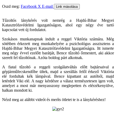
Oszd meg:
Facebook
X
E-mail
Link másolása
Tűzoltós lánykérés volt nemrég a Hajdú-Bihar Megyei
Katasztrófavédelmi Igazgatóságon, ahol egy négy éve tartó
kapcsolat vett új fordulatot.
Szokásos munkanapnak indult a reggel Viktória számára. Még
sötétben érkezett meg munkahelyére a pszichológus asszisztens a
Hajdú-Bihar Megyei Katasztrófavédelmi Igazgatóságra. Itt ismerte
meg négy évvel ezelőtt barátját, Bence tűzoltó őrmestert, aki akkor
szerelt fel tűzoltónak. Azóta boldog párt alkotnak.
A fiatal tűzoltó a reggeli szolgálatváltás előtt bajtársaival a
gépjárműfecskendőbe ültek, majd a szerállás felől érkező Viktória
elé fordultak kék lámpával. Bence kipattant az autóból, majd
letérdelt Viki elé. A nagy kérdésre a válasz természetesen igen volt,
amelyet a most már menyasszony meglepetten és elérzékenyülve,
halkan mondott ki.
Nézd meg az alábbi videót és meríts ötletet te is a lánykéréshez!