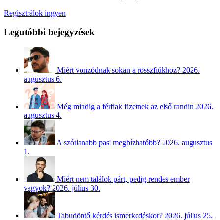
Regisztrálok ingyen
Legutóbbi bejegyzések
Miért vonzódnak sokan a rosszfiúkhoz?
2026.
augusztus 6.
Még mindig a férfiak fizetnek az első randin
2026.
augusztus 4.
A szótlanabb pasi megbízhatóbb?
2026. augusztus
1.
Miért nem találok párt, pedig rendes ember
vagyok?
2026. július 30.
Tabudöntő kérdés ismerkedéskor?
2026. július 25.