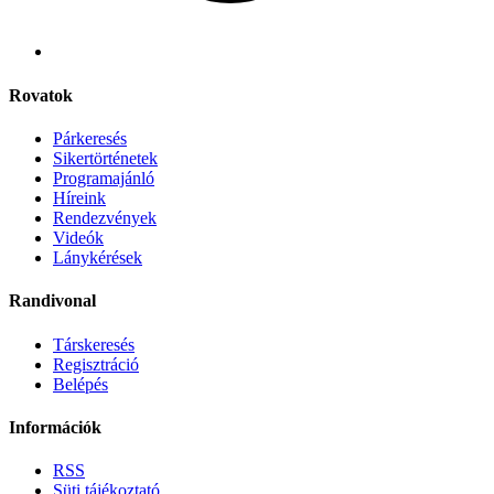
Rovatok
Párkeresés
Sikertörténetek
Programajánló
Híreink
Rendezvények
Videók
Lánykérések
Randivonal
Társkeresés
Regisztráció
Belépés
Információk
RSS
Süti tájékoztató