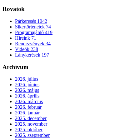
Rovatok
Párkeresés
1042
Sikertörténetek
74
Programajánló
419
Híreink
71
Rendezvények
34
Videók
238
Lánykérések
197
Archívum
2026. július
2026. június
2026. május
2026. április
2026. március
2026. február
2026. január
2025. december
2025. november
2025. október
2025. szeptember