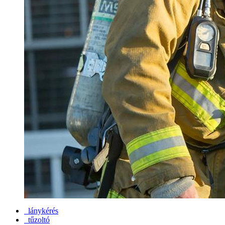
lánykérés
tűzoltó