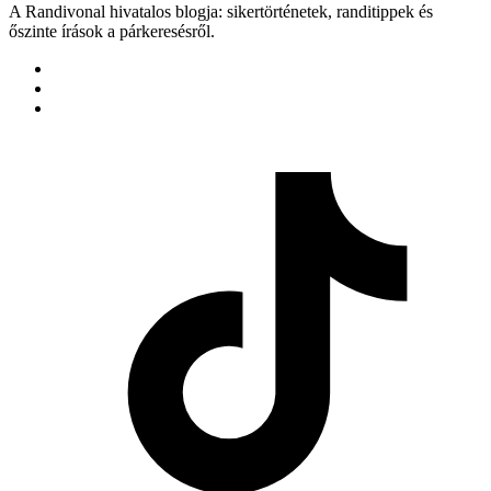
A Randivonal hivatalos blogja: sikertörténetek, randitippek és
őszinte írások a párkeresésről.