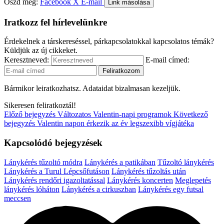
Oszd meg:
Facebook
X
E-mail
Link másolása
Iratkozz fel hírlevelünkre
Érdekelnek a társkereséssel, párkapcsolatokkal kapcsolatos témák?
Küldjük az új cikkeket.
Keresztneved:
E-mail címed:
Bármikor leiratkozhatsz. Adataidat bizalmasan kezeljük.
Sikeresen feliratkoztál!
Előző bejegyzés
Változatos Valentin-napi programok
Következő
bejegyzés
Valentin napon érkezik az év legszexibb vígjátéka
Kapcsolódó bejegyzések
Lánykérés tűzoltó módra
Lánykérés a patikában
Tűzoltó lánykérés
Lánykérés a Turul Lépcsőfutáson
Lánykérés tűzoltás után
Lánykérés rendőri igazoltatással
Lánykérés koncerten
Meglepetés
lánykérés lóháton
Lánykérés a cirkuszban
Lánykérés egy futsal
meccsen