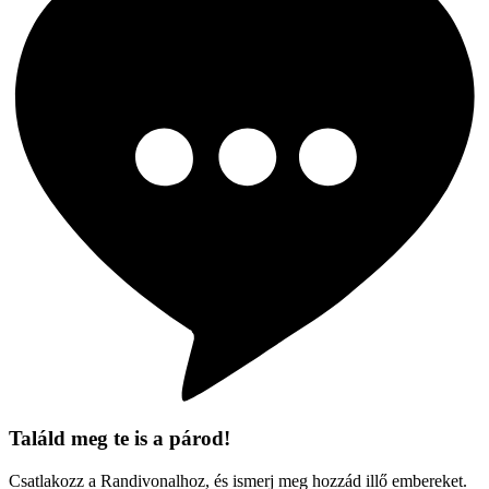
Találd meg te is a párod!
Csatlakozz a Randivonalhoz, és ismerj meg hozzád illő embereket.