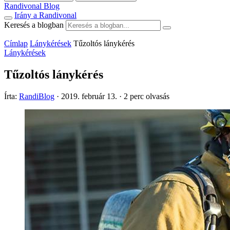
Randivonal Blog
Irány a Randivonal
Keresés a blogban
Címlap
Lánykérések
Tűzoltós lánykérés
Lánykérések
Tűzoltós lánykérés
Írta:
RandiBlog
·
2019. február 13.
·
2 perc olvasás