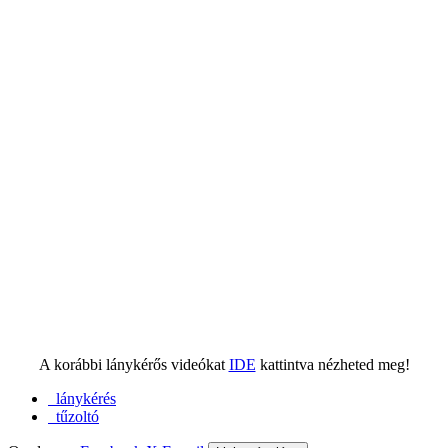
A korábbi lánykérős videókat
IDE
kattintva nézheted meg!
lánykérés
tűzoltó