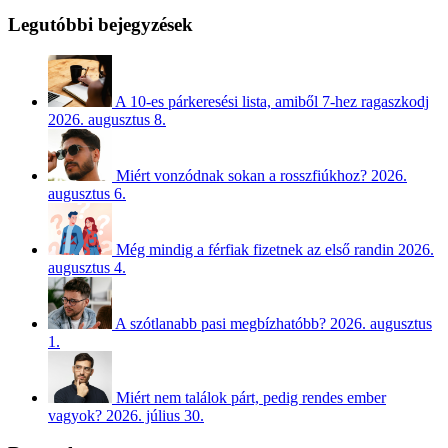
Legutóbbi bejegyzések
A 10-es párkeresési lista, amiből 7-hez ragaszkodj
2026. augusztus 8.
Miért vonzódnak sokan a rosszfiúkhoz?
2026.
augusztus 6.
Még mindig a férfiak fizetnek az első randin
2026.
augusztus 4.
A szótlanabb pasi megbízhatóbb?
2026. augusztus
1.
Miért nem találok párt, pedig rendes ember
vagyok?
2026. július 30.