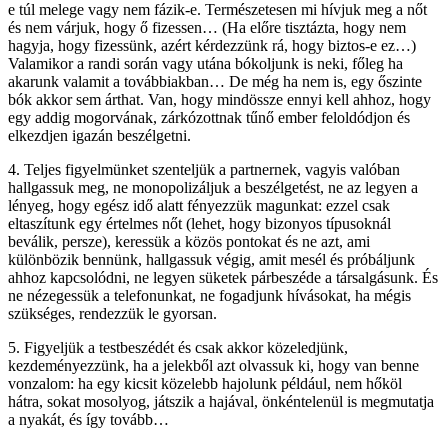
e túl melege vagy nem fázik-e. Természetesen mi hívjuk meg a nőt
és nem várjuk, hogy ő fizessen… (Ha előre tisztázta, hogy nem
hagyja, hogy fizessünk, azért kérdezzünk rá, hogy biztos-e ez…)
Valamikor a randi során vagy utána bókoljunk is neki, főleg ha
akarunk valamit a továbbiakban… De még ha nem is, egy őszinte
bók akkor sem árthat. Van, hogy mindössze ennyi kell ahhoz, hogy
egy addig mogorvának, zárkózottnak tűnő ember feloldódjon és
elkezdjen igazán beszélgetni.
4. Teljes figyelmünket szenteljük a partnernek, vagyis valóban
hallgassuk meg, ne monopolizáljuk a beszélgetést, ne az legyen a
lényeg, hogy egész idő alatt fényezzük magunkat: ezzel csak
eltaszítunk egy értelmes nőt (lehet, hogy bizonyos típusoknál
beválik, persze), keressük a közös pontokat és ne azt, ami
különbözik bennünk, hallgassuk végig, amit mesél és próbáljunk
ahhoz kapcsolódni, ne legyen süketek párbeszéde a társalgásunk. És
ne nézegessük a telefonunkat, ne fogadjunk hívásokat, ha mégis
szükséges, rendezzük le gyorsan.
5. Figyeljük a testbeszédét és csak akkor közeledjünk,
kezdeményezzünk, ha a jelekből azt olvassuk ki, hogy van benne
vonzalom: ha egy kicsit közelebb hajolunk például, nem hőköl
hátra, sokat mosolyog, játszik a hajával, önkéntelenül is megmutatja
a nyakát, és így tovább…