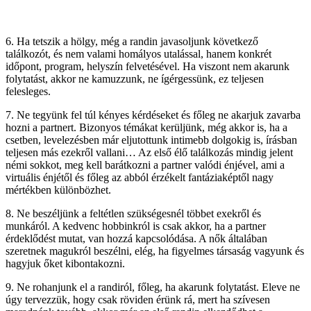
6. Ha tetszik a hölgy, még a randin javasoljunk következő
találkozót, és nem valami homályos utalással, hanem konkrét
időpont, program, helyszín felvetésével. Ha viszont nem akarunk
folytatást, akkor ne kamuzzunk, ne ígérgessünk, ez teljesen
felesleges.
7. Ne tegyünk fel túl kényes kérdéseket és főleg ne akarjuk zavarba
hozni a partnert. Bizonyos témákat kerüljünk, még akkor is, ha a
csetben, levelezésben már eljutottunk intimebb dolgokig is, írásban
teljesen más ezekről vallani… Az első élő találkozás mindig jelent
némi sokkot, meg kell barátkozni a partner valódi énjével, ami a
virtuális énjétől és főleg az abból érzékelt fantáziaképtől nagy
mértékben különbözhet.
8. Ne beszéljünk a feltétlen szükségesnél többet exekről és
munkáról. A kedvenc hobbinkról is csak akkor, ha a partner
érdeklődést mutat, van hozzá kapcsolódása. A nők általában
szeretnek magukról beszélni, elég, ha figyelmes társaság vagyunk és
hagyjuk őket kibontakozni.
9. Ne rohanjunk el a randiról, főleg, ha akarunk folytatást. Eleve ne
úgy tervezzük, hogy csak röviden érünk rá, mert ha szívesen