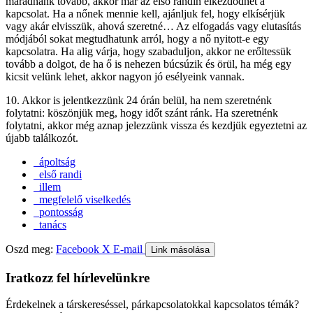
maradnánk tovább, akkor már az első randin elkezdődhet a
kapcsolat. Ha a nőnek mennie kell, ajánljuk fel, hogy elkísérjük
vagy akár elvisszük, ahová szeretné… Az elfogadás vagy elutasítás
módjából sokat megtudhatunk arról, hogy a nő nyitott-e egy
kapcsolatra. Ha alig várja, hogy szabaduljon, akkor ne erőltessük
tovább a dolgot, de ha ő is nehezen búcsúzik és örül, ha még egy
kicsit velünk lehet, akkor nagyon jó esélyeink vannak.
10. Akkor is jelentkezzünk 24 órán belül, ha nem szeretnénk
folytatni: köszönjük meg, hogy időt szánt ránk. Ha szeretnénk
folytatni, akkor még aznap jelezzünk vissza és kezdjük egyeztetni az
újabb találkozót.
ápoltság
első randi
illem
megfelelő viselkedés
pontosság
tanács
Oszd meg:
Facebook
X
E-mail
Link másolása
Iratkozz fel hírlevelünkre
Érdekelnek a társkereséssel, párkapcsolatokkal kapcsolatos témák?