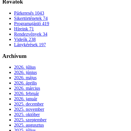
Rovatok
Párkeresés
1043
Sikertörténetek
74
Programajánló
419
Híreink
71
Rendezvények
34
Videók
238
Lánykérések
197
Archívum
2026. július
2026. június
2026. május
2026. április
2026. március
2026. február
2026. január
2025. december
2025. november
2025. október
2025. szeptember
2025. augusztus
2025. július