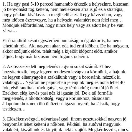
1. Ha egy pasi 5-10 perccel hamarabb érkezik a helyszínre, biztosan
jó benyomást fog kelteni, nem mellékesen arra is jó ez a stratégia,
hogy például kiválassza a megfelelő asztalt egy kávézóban, vagy
még időben észrevegye, ha a helyszín valamiért nem felel meg…
Mondjuk előfordulhat, hogy nincs hely vagy az adott hely be van
zárva…
Első randiról késni egyszerűen bunkóság, még akkor is, ha nem
tehetünk róla. Aki nagyon akar, oda tud érni időben. De ha mégsem,
akkor szóljunk előre, tehát még a kijelölt időpont előtt, amikor
látjuk, hogy már biztosan nem fogunk odaérni.
2. Az összeszedett megjelenés nagyon sokat számít. Ehhez
hozzátartozik, hogy legyen rendesen levágva a körmünk, a hajunk,
ne legyen elhanyagolt a szakállunk vagy a borostánk, nézzük ki
valahogy… Nyáron ne papucsban jelenjünk meg és noha lehet 40
fok, első randira a rövidgatya, vagy térdnadrág nem túl jó ötlet.
Ezekben elég kevés pasi néz ki igazán jól. De a túl formális
megjelenés, a túlöltözöttség, vagy a korunkhoz, társadalmi
állapotunkhoz nem illő öltözet se igazán nyerő, ha látszik, hogy
testidegen…
3. Előzékenységgel, udvariassággal, finom gesztusokkal nagyon jó
benyomást lehet kelteni a nőkben. Például, ha autóval megyünk
valakiért, kiszállunk és kinyitjuk neki az ajtót. Megkérdezzük, nincs-