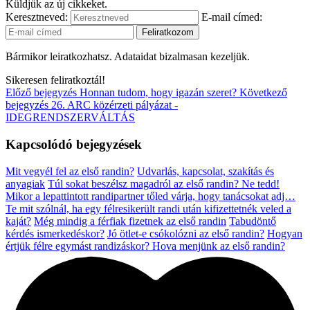
Küldjük az új cikkeket.
Keresztneved:
E-mail címed:
Bármikor leiratkozhatsz. Adataidat bizalmasan kezeljük.
Sikeresen feliratkoztál!
Előző bejegyzés
Honnan tudom, hogy igazán szeret?
Következő
bejegyzés
26. ARC közérzeti pályázat -
IDEGRENDSZERVÁLTÁS
Kapcsolódó bejegyzések
Mit vegyél fel az első randin?
Udvarlás, kapcsolat, szakítás és
anyagiak
Túl sokat beszélsz magadról az első randin? Ne tedd!
Mikor a lepattintott randipartner tőled várja, hogy tanácsokat adj…
Te mit szólnál, ha egy félresikerült randi után kifizettetnék veled a
kaját?
Még mindig a férfiak fizetnek az első randin
Tabudöntő
kérdés ismerkedéskor?
Jó ötlet-e csókolózni az első randin?
Hogyan
értjük félre egymást randizáskor?
Hova menjünk az első randin?