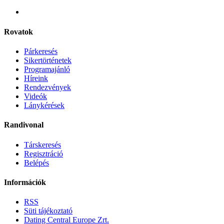
Rovatok
Párkeresés
Sikertörténetek
Programajánló
Híreink
Rendezvények
Videók
Lánykérések
Randivonal
Társkeresés
Regisztráció
Belépés
Információk
RSS
Süti tájékoztató
Dating Central Europe Zrt.