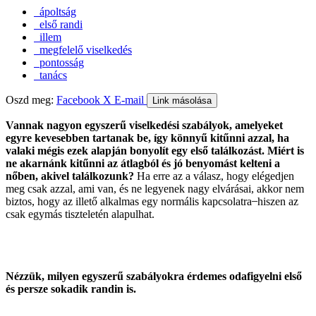
ápoltság
első randi
illem
megfelelő viselkedés
pontosság
tanács
Oszd meg:
Facebook
X
E-mail
Link másolása
Vannak nagyon egyszerű viselkedési szabályok, amelyeket
egyre kevesebben tartanak be, így könnyű kitűnni azzal, ha
valaki mégis ezek alapján bonyolít egy első találkozást. Miért is
ne akarnánk kitűnni az átlagból és jó benyomást kelteni a
nőben, akivel találkozunk?
Ha erre az a válasz, hogy elégedjen
meg csak azzal, ami van, és ne legyenek nagy elvárásai, akkor nem
biztos, hogy az illető alkalmas egy normális kapcsolatra ̶ hiszen az
csak egymás tiszteletén alapulhat.
Nézzük, milyen egyszerű szabályokra érdemes odafigyelni első
és persze sokadik randin is.