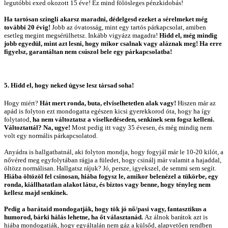
legutóbbi exed okozott 15 éve! Ez mind fölösleges pénzkidobás!
Ha tartósan szingli akarsz maradni, dédelgesd ezeket a sérelmeket még
további 20 évig!
Jobb az óvatosság, mint egy tartós párkapcsolat, amiben
esetleg megint megsérülhetsz. Inkább vigyázz magadra!
Hidd el, még mindig
jobb egyedül, mint azt lesni, hogy mikor csalnak vagy aláznak meg! Ha erre
figyelsz, garantáltan nem csúszol bele egy párkapcsolatba!
5. Hidd el, hogy neked úgyse lesz társad soha!
Hogy miért?
Hát mert ronda, buta, elviselhetetlen alak vagy!
Hiszen már az
apád is folyton ezt mondogatta egészen kicsi gyerekkorod óta, hogy ha így
folytatod,
ha nem változtatsz a viselkedéseden, senkinek sem fogsz kelleni.
Változtattál? Na, ugye!
Most pedig itt vagy 35 évesen, és még mindig nem
volt egy normális párkapcsolatod.
Anyádra is hallgathatnál, aki folyton mondja, hogy fogyjál már le 10-20 kilót, a
nővéred meg egyfolytában rágja a füledet, hogy csinálj már valamit a hajaddal,
öltözz normálisan. Hallgatsz rájuk? Jó, persze, igyekszel, de semmi sem segít.
Hiába öltözöl fel csinosan, hiába fogysz le, amikor belenézel a tükörbe, egy
ronda, kiállhatatlan alakot látsz, és biztos vagy benne, hogy tényleg nem
kellesz majd senkinek.
Pedig a barátaid mondogatják, hogy tök jó nő/pasi vagy, fantasztikus a
humorod, bárki hálás lehetne, ha őt választanád.
Az álnok barátok azt is
hiába mondogatják, hogy egyáltalán nem gáz a külsőd, alapvetően rendben