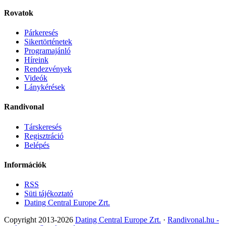
Rovatok
Párkeresés
Sikertörténetek
Programajánló
Híreink
Rendezvények
Videók
Lánykérések
Randivonal
Társkeresés
Regisztráció
Belépés
Információk
RSS
Süti tájékoztató
Dating Central Europe Zrt.
Copyright 2013-2026
Dating Central Europe Zrt.
·
Randivonal.hu -