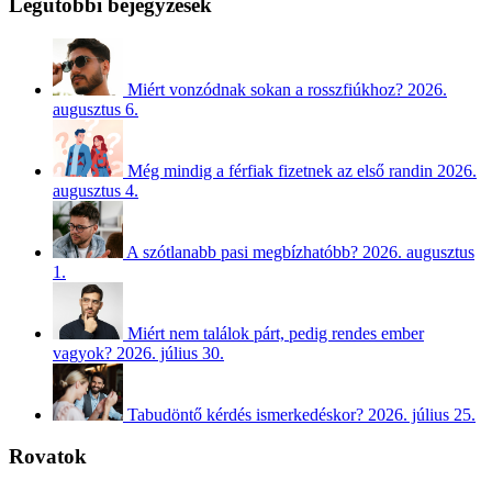
Legutóbbi bejegyzések
Miért vonzódnak sokan a rosszfiúkhoz?
2026.
augusztus 6.
Még mindig a férfiak fizetnek az első randin
2026.
augusztus 4.
A szótlanabb pasi megbízhatóbb?
2026. augusztus
1.
Miért nem találok párt, pedig rendes ember
vagyok?
2026. július 30.
Tabudöntő kérdés ismerkedéskor?
2026. július 25.
Rovatok