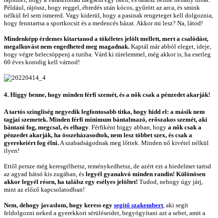
Például, rájössz, hogy reggel, ébredés után kócos, gyűrött az arca, és smink
nélkül fel sem ismered. Vagy kiderül, hogy a pasinak rengeteget kell dolgoznia,
hogy fenntartsa a sportkocsit és a medencés házat. Akkor mi lesz? Na, látod!
Mindenképp érdemes kitartanod a tökéletes jelölt mellett, mert a csalódást,
megalkuvást nem engedheted meg magadnak.
Kaptál már abból eleget, ideje,
hogy végre belecsöppenj a tutiba. Várd ki türelemmel, még akkor is, ha esetleg
60 éves korodig kell várnod!
4. Higgy benne, hogy minden férfi szemét, és a nők csak a pénzedet akarják!
A tartós szingliség negyedik legfontosabb titka, hogy hidd el: a másik nem
tagjai szemetek.
Minden férfi minimum bántalmazó, erőszakos szemét, aki
bántani fog, megcsal, és elhagy
. Férfiként higgy abban, hogy
a nők csak a
pénzedet akarják, ha összeházasodtok, nem lesz többet szex, és csak a
gyerekeiért fog élni.
A szabadságodnak meg lőttek. Minden nő kivétel nélkül
ilyen!
Ettől persze még keresgélhetsz, reménykedhetsz, de azért ezt a hiedelmet tartsd
az agyad hátsó kis zugában, és
legyél gyanakvó minden randin! Különösen
akkor legyél résen, ha találsz egy esélyes jelöltet!
Tudod, nehogy úgy járj,
mint az előző kapcsolatodban!
Nem, dehogy javaslom, hogy keress egy
segítő szakembert
, aki segít
feldolgozni neked a gyerekkori sérüléseidet, begyógyítani azt a sebet, amit a