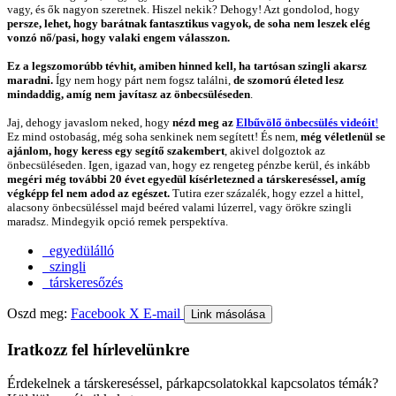
vagy, és ők nagyon szeretnek. Hiszel nekik? Dehogy! Azt gondolod, hogy
persze, lehet, hogy barátnak fantasztikus vagyok, de soha nem leszek elég
vonzó nő/pasi, hogy valaki engem válasszon.
Ez a legszomorúbb tévhit, amiben hinned kell, ha tartósan szingli akarsz
maradni.
Így nem hogy párt nem fogsz találni,
de szomorú életed lesz
mindaddig, amíg nem javítasz az önbecsüléseden
.
Jaj, dehogy javaslom neked, hogy
nézd meg az
Elbűvölő önbecsülés videóit
!
Ez mind ostobaság, még soha senkinek nem segített! És nem,
még véletlenül se
ajánlom, hogy keress egy segítő szakembert
, akivel dolgoztok az
önbecsüléseden. Igen, igazad van, hogy ez rengeteg pénzbe kerül, és inkább
megéri még további 20 évet egyedül kísérletezned a társkereséssel, amíg
végképp fel nem adod az egészet.
Tutira ezer százalék, hogy ezzel a hittel,
alacsony önbecsüléssel majd beéred valami lúzerrel, vagy örökre szingli
maradsz. Mindegyik opció remek perspektíva.
egyedülálló
szingli
társkeresőzés
Oszd meg:
Facebook
X
E-mail
Link másolása
Iratkozz fel hírlevelünkre
Érdekelnek a társkereséssel, párkapcsolatokkal kapcsolatos témák?