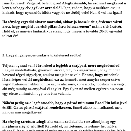
ismerkedéssel! Vágjatok bele rögtön!
A legbiztosabb, ha azonnal megkéred a
kezét, nehogy elvigyék az orrod elől.
Igen, tudom, hogy a múltkori csaj is
kiakadt, hogy nyomulós idióta vagy, de ne törődj vele! Nem ő volt az Igazi!
Ha tényleg egyedül akarsz maradni, akkor jó hosszú ideig érdemes várni
arra, hogy megéld „az első pillantásra beleszerettem” mámorító érzését
.
Hidd el, ez annyira fantasztikus érzés, hogy megéri a további 20-30 egyedül
töltött év!
3. Legyél igényes, és csakis a tökéletessel érd be!
Teljesen igazad van!
Jár neked a legjobb a csaj/pasi, mert megérdemled!
Legyen modellalkatú, gyönyörű arccal, fénylő kisugárzással, hogy minden
haverod téged irigyeljen, amikor megjelensz vele.
Fontos, hogy mindenki
lássa, képes voltál meghódítani ezt az istennőt,
mert annyira szuper csávó
vagy! Különösen akkor fontos ez, ha alacsony, kopaszodó, pocakos pasi vagy,
aki még mindig az anyjával él együtt. Egy ilyen nő mellett egészen biztosan
egy életre elhinnéd, hogy te is érsz valamit.
Nőként pedig az a legfontosabb, hogy a párod minimum Brad Pitt külsejével
és Bill Gates pénztárcájával rendelkezzen.
Ennél alább nem adhatod, mert
minden más megalkuvás!
Ha tényleg tartósan szingli akarsz maradni, akkor ne alkudj meg egy
majdnem elég jó jelölttel!
Képzeld el, mi történne, ha néhány hét múlva
rájönnél, hogy a választottad mégsem egy isten, és találsz benne néhány hibát.