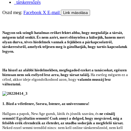
társkeresőzés
Oszd meg:
Facebook
X
E-mail
Link másolása
Nagyon sok szingli hatalmas erőket fektet abba, hogy megtalálja a társát,
mégsem talál senkit. És nem azért, mert előnytelen a külsejük, hanem mert
olyan durva, téves hiedelmek vannak a fejükben a párkapcsolatról,
társkeresésről, amelyek teljesen meg is gátolhatják, hogy tartós kapcsolatuk
legyen.
Ha hiszel az alábbi hiedelmekben, megfogadod ezeket a tanácsokat, egészen
biztosan nem sok esélyed lesz arra, hogy társat találj.
Ha esetleg mégsem ez a
célod, akkor ideje elgondolkodnod azon, hogy
valamin muszáj lesz
változtatni.
1. Bízd a véletlenre, Sorsra, Istenre, az univerzumra!
Hallgass a papok, New Age guruk, látók és jósnők szavára, és
ne csinálj
semmit! Egyáltalán semmit!
Csak annyi a dolgod, hogy megvárod, míg a
felsőbb erők elrendezik az életedet, az utadba sodorják a megfelelő társat.
Neked ezzel semmi teendőd nincs: nem kell online társkeresőznöd, nem kell