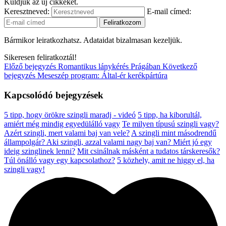
Küldjük az új cikkeket.
Keresztneved:
E-mail címed:
Bármikor leiratkozhatsz. Adataidat bizalmasan kezeljük.
Sikeresen feliratkoztál!
Előző bejegyzés
Romantikus lánykérés Prágában
Következő
bejegyzés
Meseszép program: Által-ér kerékpártúra
Kapcsolódó bejegyzések
5 tipp, hogy örökre szingli maradj - videó
5 tipp, ha kiborultál,
amiért még mindig egyedülálló vagy
Te milyen típusú szingli vagy?
Azért szingli, mert valami baj van vele?
A szingli mint másodrendű
állampolgár?
Aki szingli, azzal valami nagy baj van?
Miért jó egy
ideig szinglinek lenni?
Mit csinálnak másként a tudatos társkeresők?
Túl önálló vagy egy kapcsolathoz?
5 közhely, amit ne higgy el, ha
szingli vagy!