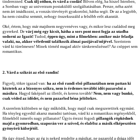
tinderezned.
Csak ülj otthon, és várd a csodát!
Bőven elég, ha hiszel Istenben,
a Sorsban vagy az univerzum postaküldő szolgáltatásában. Persze, néha azért
nem árt imádkozni, a vonzás törvényét gyakorolni, hátha segít. De az a legjobb,
ha nem csinálsz semmit, nehogy összekuszáld a felsőbb erőt akaratát.
Oké, értem, hogy már majdnem negyvenéves vagy, és mikor lesz családod meg
gyereked. De
várj még egy kicsit, hátha a sors pont most fogja az utadba
sodorni az Igazit!
Tudod,
éppen úgy, mint a filmekben: amikor már feladja
valaki, na, akkor véletlenül találkozik álmai pasijával/nőjével.
Szerintem
várd ki türelmesen! Minek törnéd magad aktív társkeresőzéssel? Az csöppet sem
romantikus.
2. Várd a szikrát az első randin!
Figyelj, tökre igazad van:
ha az első randi első pillanatában nem pattan ki
köztetek az a bizonyos szikra, nem is érdemes további időt pazarolni a
másikra
. Hagyd faképnél az illetőt, és keress tovább!
Nem, nem vagy bunkó,
csak véded az idődet, és nem pazarlod béna jelöltekre.
A szerelem különben se úgy működik, hogy majd csak megszeretitek egymást.
Ha tényleg egyedül akarsz maradni tartósan, várd ki a romantikus regényekből,
filmekből ismerős nagy pillanatot! Úgyis érezni fogod
: pillangók röpködnek
majd a gyomrodban, szaporán ver a szíved, és elalélsz a másik elképesztően
gyönyörű külsejétől.
Ha úgy érzed, hogy az ég is neked rendelte a másikat, ne pazarold a drága időt