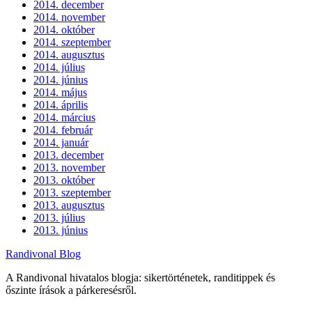
2014. december
2014. november
2014. október
2014. szeptember
2014. augusztus
2014. július
2014. június
2014. május
2014. április
2014. március
2014. február
2014. január
2013. december
2013. november
2013. október
2013. szeptember
2013. augusztus
2013. július
2013. június
Randivonal Blog
A Randivonal hivatalos blogja: sikertörténetek, randitippek és
őszinte írások a párkeresésről.