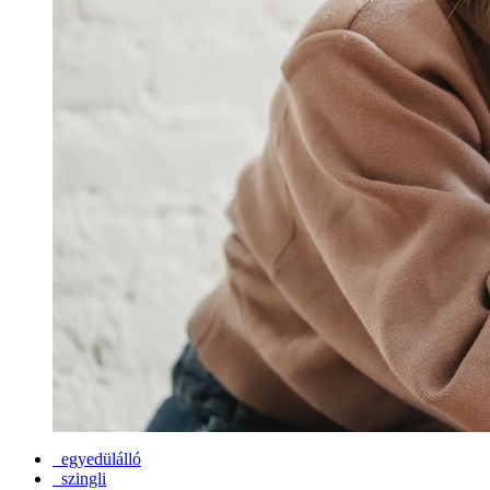
egyedülálló
szingli