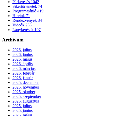
Párkeresés
1042
Sikertörténetek
74
Programajánló
419
Híreink
71
Rendezvények
34
Videók
238
Lánykérések
197
Archívum
2026. július
2026. június
2026. május
2026. április
2026. március
2026. február
2026. január
2025. december
2025. november
2025. október
2025. szeptember
2025. augusztus
2025. július
2025. június
2025. május