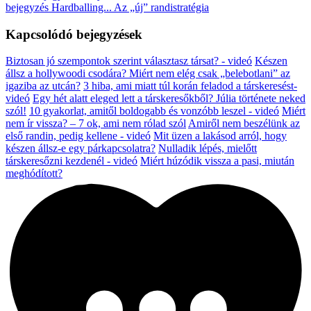
bejegyzés
Hardballing... Az „új” randistratégia
Kapcsolódó bejegyzések
Biztosan jó szempontok szerint választasz társat? - videó
Készen
állsz a hollywoodi csodára? Miért nem elég csak „belebotlani” az
igaziba az utcán?
3 hiba, ami miatt túl korán feladod a társkeresést-
videó
Egy hét alatt eleged lett a társkeresőkből? Júlia története neked
szól!
10 gyakorlat, amitől boldogabb és vonzóbb leszel - videó
Miért
nem ír vissza? – 7 ok, ami nem rólad szól
Amiről nem beszélünk az
első randin, pedig kellene - videó
Mit üzen a lakásod arról, hogy
készen állsz-e egy párkapcsolatra?
Nulladik lépés, mielőtt
társkeresőzni kezdenél - videó
Miért húzódik vissza a pasi, miután
meghódított?