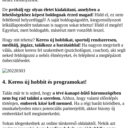
De
próbálj egy olyan életet kialakítani, amelyben a
lehetőségekhez képest boldognak érzed magad!
Hidd el, ez nem
feltétlenül helyzetfüggő! A saját boldogságodért, kiegyensúlyozott
lelkiállapotodért tudatosan is nagyon sokat tehetsz! Hidd el megéri!
Egyrészt, mert boldogabb, másrészt mert vonzóbb leszel.
Hogy mit tehetsz?
Keress új hobbikat, sportolj rendszeresen,
meditálj, jógázz, találkozz a barátaiddal!
Ha nagyon megviselt a
válás, akkor keress fel szakembert (pszichológust, coachot), aki segít
neked feldolgozni a nehéz élményeket, és felépíteni a megtépázott
önbecsülésedet.
4. Keress új hobbit és programokat!
Talán már te is sejted, hogy
a tévé-kanapé-hűtő háromszögében
nem fog rád találni a szerelem.
Ahhoz, hogy valami előrelépés
történjen,
emberek közé kell menned
. Ha a régi baráti körödben, a
munkahelyeden nincs potenciális partnerjelölt, akkor bizony új
emberekkel kell megismerkedni.
Sokan idegenkednek az online társkereső oldalaktól. Nekik azt