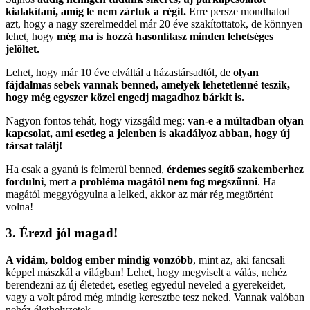
kialakítani, amíg le nem zártuk a régit.
Erre persze mondhatod
azt, hogy a nagy szerelmeddel már 20 éve szakítottatok, de könnyen
lehet, hogy
még ma is hozzá hasonlítasz minden lehetséges
jelöltet.
Lehet, hogy már 10 éve elváltál a házastársadtól, de
olyan
fájdalmas sebek vannak benned, amelyek lehetetlenné teszik,
hogy még egyszer közel engedj magadhoz bárkit is.
Nagyon fontos tehát, hogy vizsgáld meg:
van-e a múltadban olyan
kapcsolat, ami esetleg a jelenben is akadályoz abban, hogy új
társat találj!
Ha csak a gyanú is felmerül benned,
érdemes segítő szakemberhez
fordulni
, mert
a probléma magától nem fog megszűnni
. Ha
magától meggyógyulna a lelked, akkor az már rég megtörtént
volna!
3. Érezd jól magad!
A vidám, boldog ember mindig vonzóbb
, mint az, aki fancsali
képpel mászkál a világban! Lehet, hogy megviselt a válás, nehéz
berendezni az új életedet, esetleg egyedül neveled a gyerekeidet,
vagy a volt párod még mindig keresztbe tesz neked. Vannak valóban
nehéz élethelyzetek.