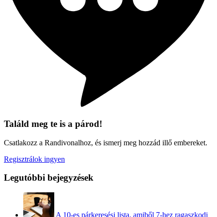
Találd meg te is a párod!
Csatlakozz a Randivonalhoz, és ismerj meg hozzád illő embereket.
Regisztrálok ingyen
Legutóbbi bejegyzések
A 10-es párkeresési lista, amiből 7-hez ragaszkodj