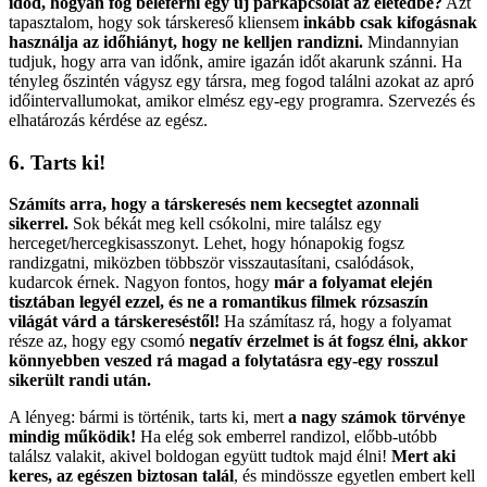
időd, hogyan fog beleférni egy új párkapcsolat az életedbe?
Azt
tapasztalom, hogy sok társkereső kliensem
inkább csak kifogásnak
használja az időhiányt, hogy ne kelljen randizni.
Mindannyian
tudjuk, hogy arra van időnk, amire igazán időt akarunk szánni. Ha
tényleg őszintén vágysz egy társra, meg fogod találni azokat az apró
időintervallumokat, amikor elmész egy-egy programra. Szervezés és
elhatározás kérdése az egész.
6. Tarts ki!
Számíts arra, hogy a társkeresés nem kecsegtet azonnali
sikerrel.
Sok békát meg kell csókolni, mire találsz egy
herceget/hercegkisasszonyt. Lehet, hogy hónapokig fogsz
randizgatni, miközben többször visszautasítani, csalódások,
kudarcok érnek. Nagyon fontos, hogy
már a folyamat elején
tisztában legyél ezzel, és ne a romantikus filmek rózsaszín
világát várd a társkereséstől!
Ha számítasz rá, hogy a folyamat
része az, hogy egy csomó
negatív érzelmet is át fogsz élni, akkor
könnyebben veszed rá magad a folytatásra egy-egy rosszul
sikerült randi után.
A lényeg: bármi is történik, tarts ki, mert
a nagy számok törvénye
mindig működik!
Ha elég sok emberrel randizol, előbb-utóbb
találsz valakit, akivel boldogan együtt tudtok majd élni!
Mert aki
keres, az egészen biztosan talál
, és mindössze egyetlen embert kell