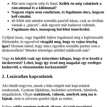
Már nem vagyok szép és fiatal.
Kellek én még valakinek a
ráncaimmal és a kilóimmal?
Nagyon régen nem randiztam, és fogalmam sincs, hogyan
kell csinálni.
40 fölött már minden normális pasi/nő házas, csak az elváltak
vannak a „piacon”, akik egyszer már kudarcot vallottak.
Fogalmam sincs, manapság hol lehet ismerkedni.
Gyűjtsd össze, vagy legalább fejben fogalmazd meg a legfontosabb
félelemidet, és egyesével
vizsgáld meg, hogy ez vajon tényleg
igaz?
Honnan tudod, hogy nincs egyetlen normális partner sem a
társkeresőkön? Minden lehetséges jelölttel találkoztál már?
Vagy
ez inkább csak egy kényelmes kifogás, hogy el se kezdd a
társkeresést?
Lehet, hogy így óvod meg magadat egy esetleges
kudarctól, a visszautasítás kockázatától?
2. Lezáratlan kapcsolatok
Aki elmúlt negyven, annak a háta mögött már kapcsolatok
sorakoznak. Gyakran fájdalmas, lezáratlan szerelmek, bántások,
megalázások. Olyan
szakítások, válások, amelyek még ma is
fájnak
, nem is szívesen gondol rájuk az ember.
Sajnos
addig nemigen tudunk sikeres, új párkapcsolatot