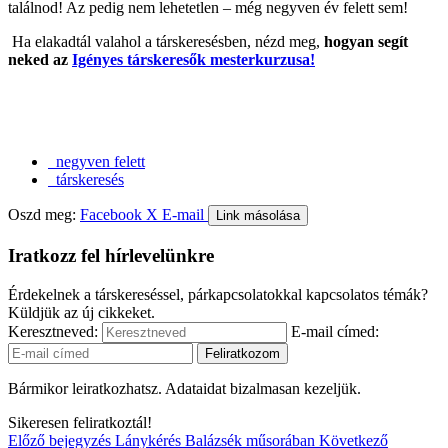
találnod! Az pedig nem lehetetlen – még negyven év felett sem!
Ha elakadtál valahol a társkeresésben, nézd meg,
hogyan segít
neked az
Igényes társkeresők mesterkurzusa!
negyven felett
társkeresés
Oszd meg:
Facebook
X
E-mail
Link másolása
Iratkozz fel hírlevelünkre
Érdekelnek a társkereséssel, párkapcsolatokkal kapcsolatos témák?
Küldjük az új cikkeket.
Keresztneved:
E-mail címed:
Bármikor leiratkozhatsz. Adataidat bizalmasan kezeljük.
Sikeresen feliratkoztál!
Előző bejegyzés
Lánykérés Balázsék műsorában
Következő