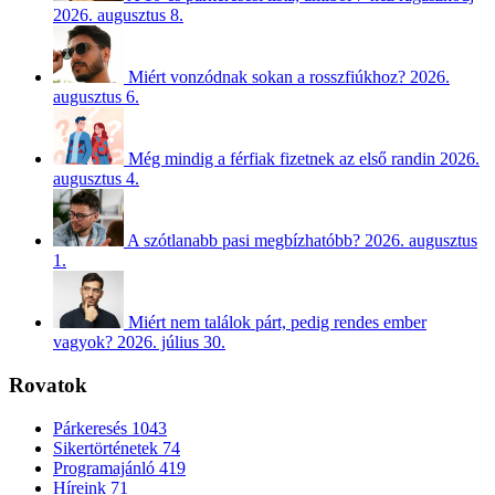
2026. augusztus 8.
Miért vonzódnak sokan a rosszfiúkhoz?
2026.
augusztus 6.
Még mindig a férfiak fizetnek az első randin
2026.
augusztus 4.
A szótlanabb pasi megbízhatóbb?
2026. augusztus
1.
Miért nem találok párt, pedig rendes ember
vagyok?
2026. július 30.
Rovatok
Párkeresés
1043
Sikertörténetek
74
Programajánló
419
Híreink
71