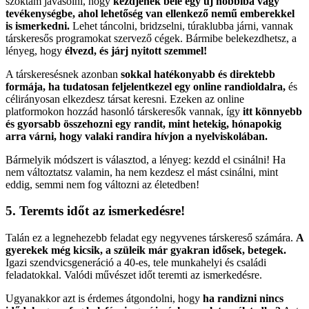
szoktam javasolni, hogy
kezdjenek bele egy új hobbiba vagy
tevékenységbe, ahol lehetőség van ellenkező nemű emberekkel
is ismerkedni.
Lehet táncolni, bridzselni, túraklubba járni, vannak
társkeresős programokat szervező cégek. Bármibe belekezdhetsz, a
lényeg, hogy
élvezd, és járj nyitott szemmel!
A társkeresésnek azonban
sokkal hatékonyabb és direktebb
formája, ha tudatosan feljelentkezel egy online randioldalra,
és
célirányosan elkezdesz társat keresni. Ezeken az online
platformokon hozzád hasonló társkeresők vannak, így
itt könnyebb
és gyorsabb összehozni egy randit, mint hetekig, hónapokig
arra várni, hogy valaki randira hívjon a nyelviskolában.
Bármelyik módszert is választod, a lényeg: kezdd el csinálni! Ha
nem változtatsz valamin, ha nem kezdesz el mást csinálni, mint
eddig, semmi nem fog változni az életedben!
5. Teremts időt az ismerkedésre!
Talán ez a legnehezebb feladat egy negyvenes társkereső számára.
A
gyerekek még kicsik, a szüleik már gyakran idősek, betegek.
Igazi szendvicsgeneráció a 40-es, tele munkahelyi és családi
feladatokkal. Valódi művészet időt teremti az ismerkedésre.
Ugyanakkor azt is érdemes átgondolni, hogy
ha randizni nincs