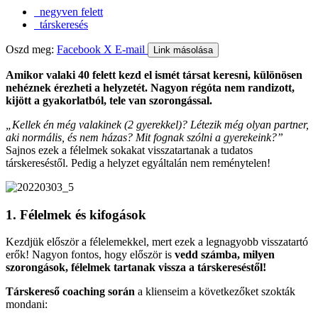
negyven felett
társkeresés
Oszd meg:
Facebook
X
E-mail
Link másolása
Amikor valaki 40 felett kezd el ismét társat keresni, különösen
nehéznek érezheti a helyzetét. Nagyon régóta nem randizott,
kijött a gyakorlatból, tele van szorongással.
„Kellek én még valakinek (2 gyerekkel)? Létezik még olyan partner,
aki normális, és nem házas? Mit fognak szólni a gyerekeink?”
Sajnos ezek a félelmek sokakat visszatartanak a tudatos
társkereséstől. Pedig a helyzet egyáltalán nem reménytelen!
1. Félelmek és kifogások
Kezdjük először a félelemekkel, mert ezek a legnagyobb visszatartó
erők! Nagyon fontos, hogy először is
vedd számba, milyen
szorongások, félelmek tartanak vissza a társkereséstől!
Társkereső coaching során
a klienseim a következőket szokták
mondani: