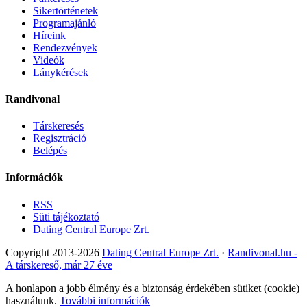
Sikertörténetek
Programajánló
Híreink
Rendezvények
Videók
Lánykérések
Randivonal
Társkeresés
Regisztráció
Belépés
Információk
RSS
Süti tájékoztató
Dating Central Europe Zrt.
Copyright 2013-2026
Dating Central Europe Zrt.
·
Randivonal.hu -
A társkereső, már 27 éve
A honlapon a jobb élmény és a biztonság érdekében sütiket (cookie)
használunk.
További információk