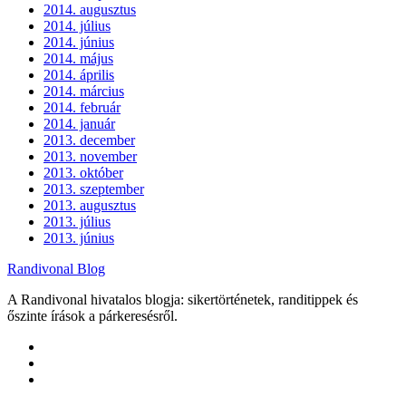
2014. augusztus
2014. július
2014. június
2014. május
2014. április
2014. március
2014. február
2014. január
2013. december
2013. november
2013. október
2013. szeptember
2013. augusztus
2013. július
2013. június
Randivonal Blog
A Randivonal hivatalos blogja: sikertörténetek, randitippek és
őszinte írások a párkeresésről.