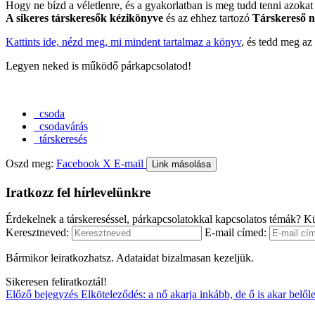
Hogy ne bízd a véletlenre, és a gyakorlatban is meg tudd tenni azoka
A sikeres társkeresők kézikönyve
és az ehhez tartozó
Társkereső n
Kattints ide, nézd meg, mi mindent tartalmaz a könyv
, és tedd meg az
Legyen neked is működő párkapcsolatod!
csoda
csodavárás
társkeresés
Oszd meg:
Facebook
X
E-mail
Link másolása
Iratkozz fel hírlevelünkre
Érdekelnek a társkereséssel, párkapcsolatokkal kapcsolatos témák? Kü
Keresztneved:
E-mail címed:
Bármikor leiratkozhatsz. Adataidat bizalmasan kezeljük.
Sikeresen feliratkoztál!
Előző bejegyzés
Elköteleződés: a nő akarja inkább, de ő is akar belől