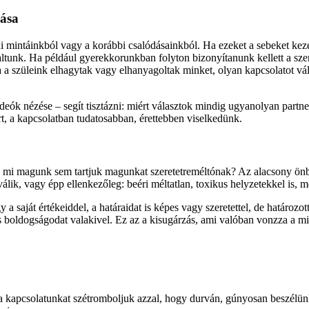
zása
intáinkból vagy a korábbi csalódásainkból. Ha ezeket a sebeket kezele
altunk. Ha például gyerekkorunkban folyton bizonyítanunk kellett a szere
. Ha a szüleink elhagytak vagy elhanyagoltak minket, olyan kapcsolatot 
deók nézése – segít tisztázni: miért választok mindig ugyanolyan par
rt, a kapcsolatban tudatosabban, érettebben viselkedünk.
ha mi magunk sem tartjuk magunkat szeretetreméltónak? Az alacsony ön
ik, vagy épp ellenkezőleg: beéri méltatlan, toxikus helyzetekkel is, me
gy a saját értékeiddel, a határaidat is képes vagy szeretettel, de hatá
 boldogságodat valakivel. Ez az a kisugárzás, ami valóban vonzza a mi
 ha a kapcsolatunkat szétromboljuk azzal, hogy durván, gúnyosan besz