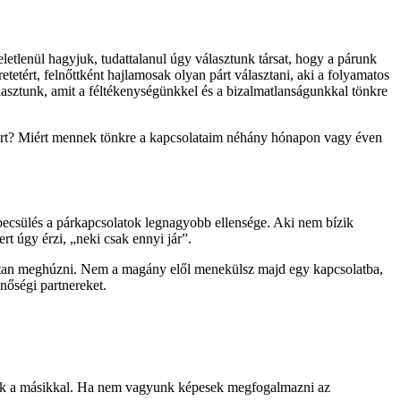
tlenül hagyjuk, tudattalanul úgy választunk társat, hogy a párunk
tetért, felnőttként hajlamosak olyan párt választani, aki a folyamatos
választunk, amit a féltékenységünkkel és a bizalmatlanságunkkal tönkre
tnert? Miért mennek tönkre a kapcsolataim néhány hónapon vagy éven
becsülés a párkapcsolatok legnagyobb ellensége. Aki nem bízik
rt úgy érzi, „neki csak ennyi jár”.
rozottan meghúzni. Nem a magány elől menekülsz majd egy kapcsolatba,
nőségi partnereket.
élünk a másikkal. Ha nem vagyunk képesek megfogalmazni az