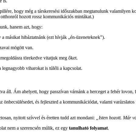
e is.
illére, hogy még a társkeresési időszakban megtanulunk valamilyen ko
 otthonról hozott rossz kommunikációs mintákat.)
unk, hanem azt, hogy:
 a másikat hibáztatnánk (ezt hívják „én-üzeneteknek”).
szavai mögött van.
 megoldásra törekedve vitatjuk meg őket.
 legnagyobb viharokat is túléli a kapcsolat.
a áll. Ám ahelyett, hogy passzívan várnánk a herceget a fehér lovon, 
z önbecsülésedet, és fejleszted a kommunikációdat, valami varázslatos 
tosan, nyitott szívvel és éretten tudd azt mondani:
„Isten hozott. Már v
csolat nem a szerencsén múlik, ez egy
tanulható folyamat
.