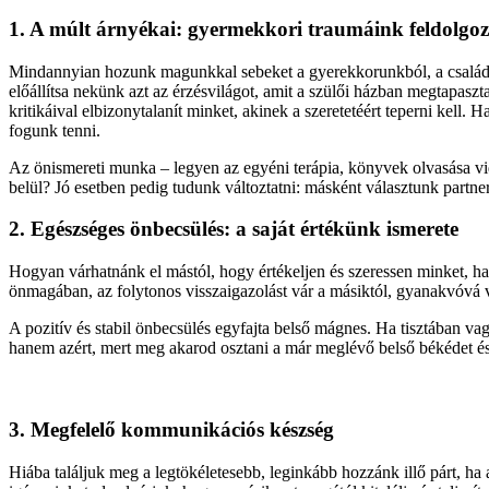
1. A múlt árnyékai: gyermekkori traumáink feldolgo
Mindannyian hozunk magunkkal sebeket a gyerekkorunkból, a családi m
előállítsa nekünk azt az érzésvilágot, amit a szülői házban megtapaszt
kritikáival elbizonytalanít minket, akinek a szeretetéért teperni kell
fogunk tenni.
Az önismereti munka – legyen az egyéni terápia, könyvek olvasása vi
belül? Jó esetben pedig tudunk változtatni: másként választunk partne
2. Egészséges önbecsülés: a saját értékünk ismerete
Hogyan várhatnánk el mástól, hogy értékeljen és szeressen minket, 
önmagában, az folytonos visszaigazolást vár a másiktól, gyanakvóvá vál
A pozitív és stabil önbecsülés egyfajta belső mágnes. Ha tisztában va
hanem azért, mert meg akarod osztani a már meglévő belső békédet és
3. Megfelelő kommunikációs készség
Hiába találjuk meg a legtökéletesebb, leginkább hozzánk illő párt,