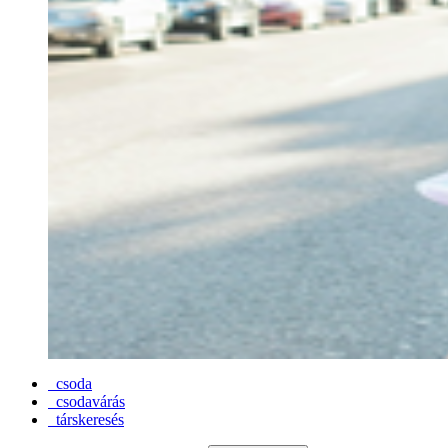
csoda
csodavárás
társkeresés