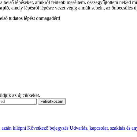
t a belső lépéseket, amikről fentebb meséltem, összegyűjtöttem neked m
apló
, amely lépésről lépésre vezet végig a múlt sebein, az önbecsülé
 első tudatos lépést önmagadért!
ldjük az új cikkeket.
e aztán kilépni
Következő bejegyzés
Udvarlás, kapcsolat, szakítás és a