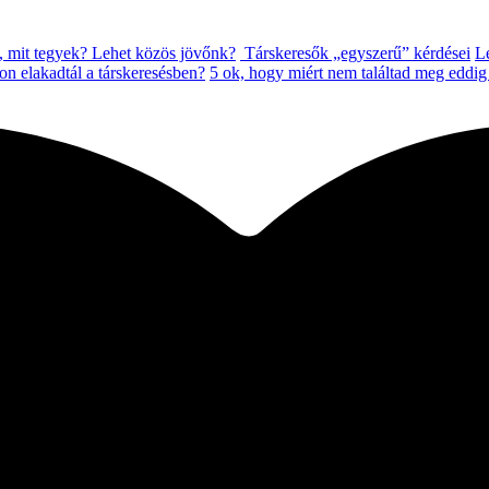
, mit tegyek? Lehet közös jövőnk?
Társkeresők „egyszerű” kérdései
Lé
on elakadtál a társkeresésben?
5 ok, hogy miért nem találtad meg eddi