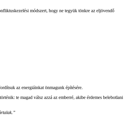
nfliktuskezelési módszert, hogy ne tegyük tönkre az eljövendő
fordítsuk az energiáinkat önmagunk építésére.
történik: te magad válsz azzá az emberré, akibe érdemes belebotlani
ártalak.”