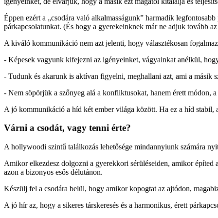
igényeinket, de elvárjuk, hogy a másik ezt magától kitalálja és teljesíts
Éppen ezért a „csodára való alkalmasságunk” harmadik legfontosabb p
párkapcsolatunkat. (És hogy a gyerekeinknek már ne adjuk tovább az
A kiváló kommunikáció nem azt jelenti, hogy választékosan fogalmaz
- Képesek vagyunk kifejezni az igényeinket, vágyainkat anélkül, hogy
- Tudunk és akarunk is aktívan figyelni, meghallani azt, ami a másik 
- Nem söpörjük a szőnyeg alá a konfliktusokat, hanem érett módon, a
A jó kommunikáció a híd két ember világa között. Ha ez a híd stabil, a
Várni a csodát, vagy tenni érte?
A hollywoodi szintű találkozás lehetősége mindannyiunk számára nyitv
Amikor elkezdesz dolgozni a gyerekkori sérüléseiden, amikor építed a
azon a bizonyos esős délutánon.
Készülj fel a csodára belül, hogy amikor kopogtat az ajtódon, magabiz
A jó hír az, hogy a sikeres társkeresés és a harmonikus, érett párkap