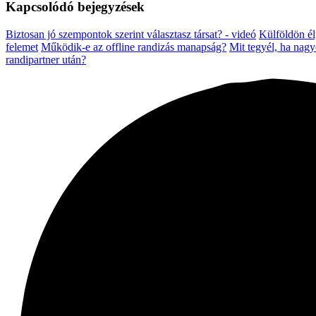
Kapcsolódó bejegyzések
Biztosan jó szempontok szerint választasz társat? - videó
Külföldön él
felemet
Működik-e az offline randizás manapság?
Mit tegyél, ha nagy
randipartner után?