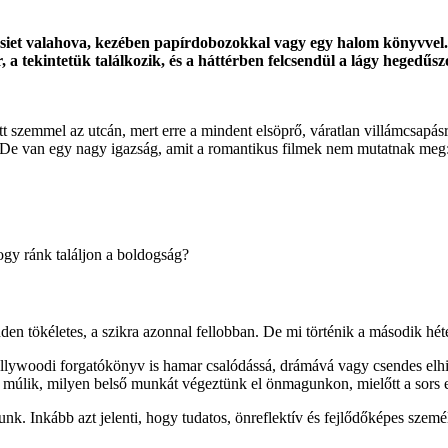
 siet valahova, kezében papírdobozokkal vagy egy halom könyvvel.
, a tekintetük találkozik, és a háttérben felcsendül a lágy hegedűsz
ott szemmel az utcán, mert erre a mindent elsöprő, váratlan villámcsapá
 De van egy nagy igazság, amit a romantikus filmek nem mutatnak meg
ogy ránk találjon a boldogság?
en tökéletes, a szikra azonnal fellobban. De mi történik a második héte
llywoodi forgatókönyv is hamar csalódássá, drámává vagy csendes elhid
n múlik, milyen belső munkát végeztünk el önmagunkon, mielőtt a sors 
unk. Inkább azt jelenti, hogy tudatos, önreflektív és fejlődőképes szem