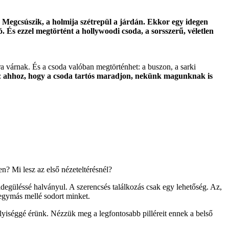
 Megcsúszik, a holmija szétrepül a járdán. Ekkor egy idegen
ó. És ezzel megtörtént a hollywoodi csoda, a sorsszerű, véletlen
sra várnak. És a csoda valóban megtörténhet: a buszon, a sarki
:
ahhoz, hogy a csoda tartós maradjon, nekünk magunknak is
n? Mi lesz az első nézeteltérésnél?
egüléssé halványul. A szerencsés találkozás csak egy lehetőség. Az,
egymás mellé sodort minket.
élyiséggé érünk. Nézzük meg a legfontosabb pilléreit ennek a belső