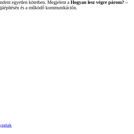
indent egyetlen kötetben. Megjelent a
Hogyan lesz végre párom? –
s újjáépítésén és a működő kommunikáción.
nyagiak