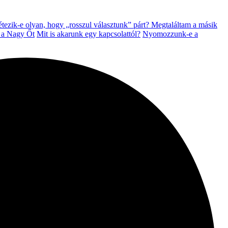
tezik-e olyan, hogy „rosszul választunk” párt?
Megtaláltam a másik
g a Nagy Őt
Mit is akarunk egy kapcsolattól?
Nyomozzunk-e a