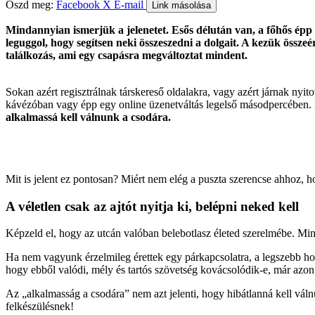
Oszd meg:
Facebook
X
E-mail
Link másolása
Mindannyian ismerjük a jelenetet. Esős délután van, a főhős épp
leguggol, hogy segítsen neki összeszedni a dolgait. A kezük összeér
találkozás, ami egy csapásra megváltoztat mindent.
Sokan azért regisztrálnak társkereső oldalakra, vagy azért járnak nyit
kávézóban vagy épp egy online üzenetváltás legelső másodpercében.
alkalmassá kell válnunk a csodára.
Mit is jelent ez pontosan? Miért nem elég a puszta szerencse ahhoz, h
A véletlen csak az ajtót nyitja ki, belépni neked kell
Képzeld el, hogy az utcán valóban belebotlasz életed szerelmébe. Mind
Ha nem vagyunk érzelmileg érettek egy párkapcsolatra, a legszebb ho
hogy ebből valódi, mély és tartós szövetség kovácsolódik-e, már azo
Az „alkalmasság a csodára” nem azt jelenti, hogy hibátlanná kell váln
felkészülésnek!