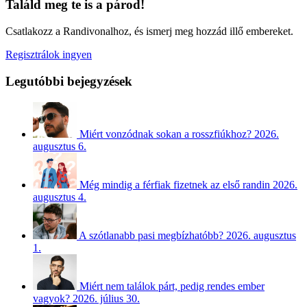
Találd meg te is a párod!
Csatlakozz a Randivonalhoz, és ismerj meg hozzád illő embereket.
Regisztrálok ingyen
Legutóbbi bejegyzések
Miért vonzódnak sokan a rosszfiúkhoz?
2026.
augusztus 6.
Még mindig a férfiak fizetnek az első randin
2026.
augusztus 4.
A szótlanabb pasi megbízhatóbb?
2026. augusztus
1.
Miért nem találok párt, pedig rendes ember
vagyok?
2026. július 30.