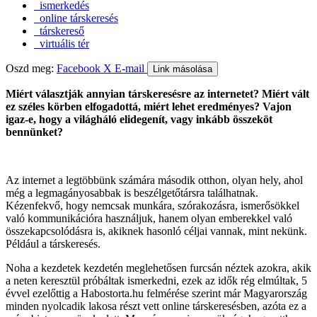
ismerkedés
online társkeresés
társkereső
virtuális tér
Oszd meg:
Facebook
X
E-mail
Link másolása
Miért választják annyian társkeresésre az internetet? Miért vált
ez széles körben elfogadottá, miért lehet eredményes? Vajon
igaz-e, hogy a világháló elidegenít, vagy inkább összeköt
bennünket?
Az internet a legtöbbünk számára második otthon, olyan hely, ahol
még a legmagányosabbak is beszélgetőtársra találhatnak.
Kézenfekvő, hogy nemcsak munkára, szórakozásra, ismerősökkel
való kommunikációra használjuk, hanem olyan emberekkel való
összekapcsolódásra is, akiknek hasonló céljai vannak, mint nekünk.
Például a társkeresés.
Noha a kezdetek kezdetén meglehetősen furcsán néztek azokra, akik
a neten keresztül próbáltak ismerkedni, ezek az idők rég elmúltak, 5
évvel ezelőttig a Habostorta.hu felmérése szerint már Magyarország
minden nyolcadik lakosa részt vett online társkeresésben, azóta ez a