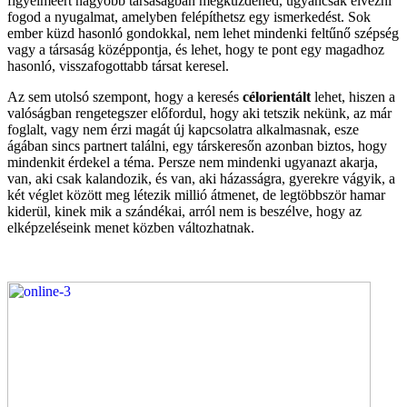
figyelméért nagyobb társaságban megküzdened, ugyancsak élvezni
fogod a nyugalmat, amelyben felépíthetsz egy ismerkedést. Sok
ember küzd hasonló gondokkal, nem lehet mindenki feltűnő szépség
vagy a társaság középpontja, és lehet, hogy te pont egy magadhoz
hasonló, visszafogottabb társat keresel.
Az sem utolsó szempont, hogy a keresés
célorientált
lehet, hiszen a
valóságban rengetegszer előfordul, hogy aki tetszik nekünk, az már
foglalt, vagy nem érzi magát új kapcsolatra alkalmasnak, esze
ágában sincs partnert találni, egy társkeresőn azonban biztos, hogy
mindenkit érdekel a téma. Persze nem mindenki ugyanazt akarja,
van, aki csak kalandozik, és van, aki házasságra, gyerekre vágyik, a
két véglet között meg létezik millió átmenet, de legtöbbször hamar
kiderül, kinek mik a szándékai, arról nem is beszélve, hogy az
elképzeléseink menet közben változhatnak.