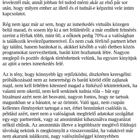
leveleztél már, annál jobban fel tudod mérni akár az első pár sor
után, hogy milyen ember az illető és el tudnál-e képzelni vele intim
kapcsolatot.
Rég nem igaz már az sem, hogy az ismerkedés virtuális közegen
belül marad, és sosem lép ki a net felületéről: a már említett felmérés
szerint a férfiak több, mint 60, a nőknek pedig 70%-a a valóságban
is találkozik levelezőpartnereivel. És nem csak férfi/nő partnert lehet
így találni, hanem barátokat is, akikkel később a való életben közös
programokat szervezhetünk, baráti kört hozhatunk létre. Nagyon
meglepő és pozitív dolgok történhetnek velünk, ha egyszer kinyitjuk
az ajtót a netes ismerkedés felé.
Az is tény, hogy könnyebb így rejtőzködni, diszkréten keresgélni:
próbálkozásaid nem az ismeretségi és baráti köröd előtt zajlanak
majd, nem kell feltétlen kitenned magad a fürkésző tekinteteknek, ha
valami nem sikerül, nem kell senkinek tudnia róla – bár egy
bizalmast azért nem árt beavatni, nagyon fontos, hogy ne tartsuk
magunkban se a bánatot, se az örömöt. Való igaz, nem csupán
kellemes élményeket tartogat a net, érhet bennünket csalódás is,
például azért, mert nem a valóságnak megfelelő adatokat szolgáltat
egy-egy partnerünk, vagy az anonimitást kihasználva magyarázat
nélkül eltűnik. Az anonimitás illetve a legtöbbször meglévő földrajzi
távolság nekünk is megkönnyíti a visszavonulást, ha valakivel már
nem akarunk találkozni, nagy valószínűséggel könnyebben