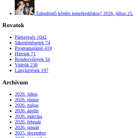
Tabudöntő kérdés ismerkedéskor?
2026. július 25.
Rovatok
Párkeresés
1042
Sikertörténetek
74
Programajánló
419
Híreink
71
Rendezvények
34
Videók
238
Lánykérések
197
Archívum
2026. július
2026. június
2026. május
2026. április
2026. március
2026. február
2026. január
2025. december