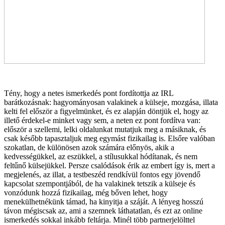
Tény, hogy a netes ismerkedés pont fordítottja az IRL
barátkozásnak: hagyományosan valakinek a külseje, mozgása, illata
kelti fel először a figyelmünket, és ez alapján döntjük el, hogy az
illető érdekel-e minket vagy sem, a neten ez pont fordítva van:
először a szellemi, lelki oldalunkat mutatjuk meg a másiknak, és
csak később tapasztaljuk meg egymást fizikailag is. Elsőre valóban
szokatlan, de különösen azok számára előnyös, akik a
kedvességükkel, az eszükkel, a stílusukkal hódítanak, és nem
feltűnő külsejükkel. Persze csalódások érik az embert így is, mert a
megjelenés, az illat, a testbeszéd rendkívül fontos egy jövendő
kapcsolat szempontjából, de ha valakinek tetszik a külseje és
vonzódunk hozzá fizikailag, még bőven lehet, hogy
menekülhetnékünk támad, ha kinyitja a száját. A lényeg hosszú
távon mégiscsak az, ami a szemnek láthatatlan, és ezt az online
ismerkedés sokkal inkább feltárja. Minél több partnerjelölttel