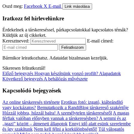
Oszd meg:
Facebook
X
E-mail
Link másolása
Iratkozz fel hírlevelünkre
Érdekelnek a társkereséssel, párkapcsolatokkal kapcsolatos témák?
Küldjük az új cikkeket.
Keresztneved:
E-mail címed:
Bármikor leiratkozhatsz. Adataidat bizalmasan kezeljük.
Sikeresen feliratkoztál!
Előző bejegyzés
Hogyan készítsünk vonzó profilt? Alapadatok
Következő bejegyzés
A behálózás művészete
Kapcsolódó bejegyzések
Az online társkeresés története
Erotikus fotó: izgató, kiábrándító
vagy kockázatos?
Bemutatkozik a RandiBlog társkereső szakértője
Húzzál jobbra, húzzál balra! A személytelen társkeresésről
A magas
férfiak valóban előnyben vannak a társkeresésben?
A semmi és az
„igazi” között – átmeneti állapotok
Ennyi idő alatt esünk szerelembe
és így szakítunk
Nem kell félni a korkülönbségtől!
Túl válogatós