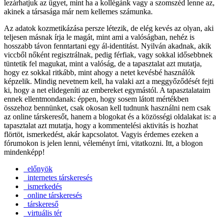
lezárhatjuk az ügyet, mint ha a kollégánk vagy a szomszéd lenne az,
akinek a társasága már nem kellemes számunka.
Az adatok kozmetikázása persze létezik, de elég kevés az olyan, aki
teljesen másnak írja le magát, mint ami a valóságban, nehéz is
hosszabb távon fenntartani egy ál-identitást. Nyilván akadnak, akik
viccből nőként regisztrálnak, pedig férfiak, vagy sokkal idősebbnek
tüntetik fel magukat, mint a valóság, de a tapasztalat azt mutatja,
hogy ez sokkal ritkább, mint ahogy a netet kevésbé használók
képzelik. Mindig nevetnem kell, ha valaki azt a meggyőződését fejti
ki, hogy a net elidegeníti az embereket egymástól. A tapasztalataim
ennek ellentmondanak: éppen, hogy sosem látott mértékben
összehoz bennünket, csak okosan kell tudnunk használni nem csak
az online társkeresőt, hanem a blogokat és a közösségi oldalakat is: a
tapasztalat azt mutatja, hogy a kommentelési aktivitás is hozhat
flörtöt, ismerkedést, akár kapcsolatot. Vagyis érdemes ezeken a
fórumokon is jelen lenni, véleményt írni, vitatkozni. Itt, a blogon
mindenképp!
előnyök
internetes társkeresés
ismerkedés
online társkeresés
társkereső
virtuális tér