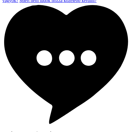
vagyok?
Miért nem tudok hozzá közelebb kerülni?