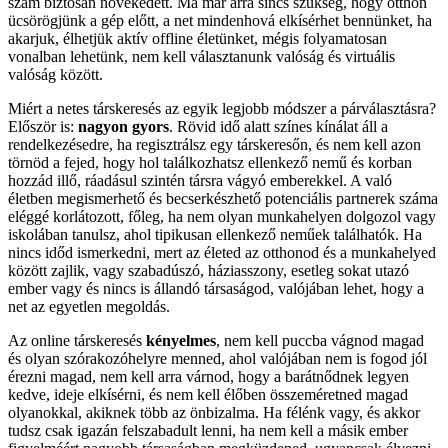
szám biztosan növekedett. Ma már arra sincs szükség, hogy otthon
ücsörögjünk a gép előtt, a net mindenhová elkísérhet bennünket, ha
akarjuk, élhetjük aktív offline életünket, mégis folyamatosan
vonalban lehetünk, nem kell választanunk valóság és virtuális
valóság között.
Miért a netes társkeresés az egyik legjobb módszer a párválasztásra?
Először is:
nagyon gyors
. Rövid idő alatt színes kínálat áll a
rendelkezésedre, ha regisztrálsz egy társkeresőn, és nem kell azon
törnöd a fejed, hogy hol találkozhatsz ellenkező nemű és korban
hozzád illő, ráadásul szintén társra vágyó emberekkel. A való
életben megismerhető és becserkészhető potenciális partnerek száma
eléggé korlátozott, főleg, ha nem olyan munkahelyen dolgozol vagy
iskolában tanulsz, ahol tipikusan ellenkező neműek találhatók. Ha
nincs időd ismerkedni, mert az életed az otthonod és a munkahelyed
között zajlik, vagy szabadúszó, háziasszony, esetleg sokat utazó
ember vagy és nincs is állandó társaságod, valójában lehet, hogy a
net az egyetlen megoldás.
Az online társkeresés
kényelmes
, nem kell puccba vágnod magad
és olyan szórakozóhelyre menned, ahol valójában nem is fogod jól
érezni magad, nem kell arra várnod, hogy a barátnődnek legyen
kedve, ideje elkísérni, és nem kell élőben összeméretned magad
olyanokkal, akiknek több az önbizalma. Ha félénk vagy, és akkor
tudsz csak igazán felszabadult lenni, ha nem kell a másik ember