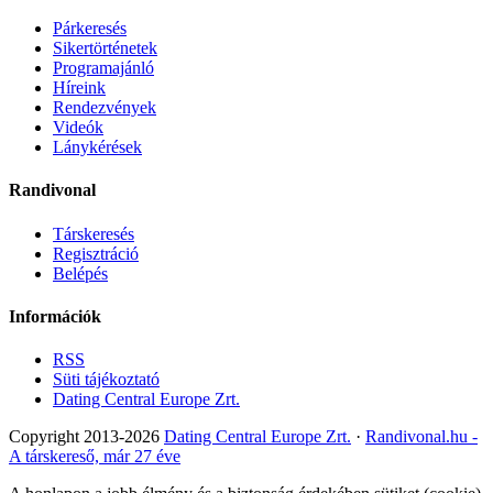
Párkeresés
Sikertörténetek
Programajánló
Híreink
Rendezvények
Videók
Lánykérések
Randivonal
Társkeresés
Regisztráció
Belépés
Információk
RSS
Süti tájékoztató
Dating Central Europe Zrt.
Copyright 2013-2026
Dating Central Europe Zrt.
·
Randivonal.hu -
A társkereső, már 27 éve