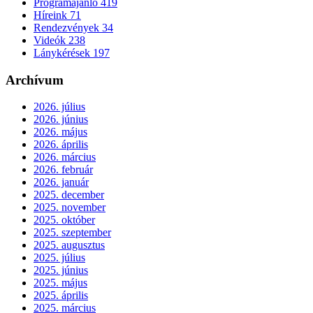
Programajánló
419
Híreink
71
Rendezvények
34
Videók
238
Lánykérések
197
Archívum
2026. július
2026. június
2026. május
2026. április
2026. március
2026. február
2026. január
2025. december
2025. november
2025. október
2025. szeptember
2025. augusztus
2025. július
2025. június
2025. május
2025. április
2025. március