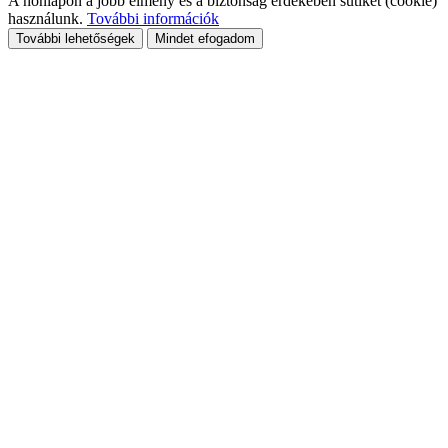
A honlapon a jobb élmény és a biztonság érdekében sütiket (cookie)
használunk.
További információk
További lehetőségek
Mindet efogadom