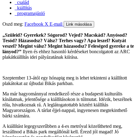
család
kiállítás
programajánló
Oszd meg:
Facebook
X
E-mail
Link másolása
„Szüleid? Gyerekek? Sógorod? Vejed? Macskád? Anyósod?
Tesód? Házasodsz? Válsz? Terhes vagy? Apa leszel? Kutyát
veszel? Megint válsz? Megint házasodsz? Feleséged gyereke a te
lányod?”
Ilyen és ehhez hasonló kérdéseket boncolgatott az ARC
plakátkiállítás idei pályázatának kiírása.
Szeptember 13-ától egy hónapig meg is lehet tekinteni a kiállított
plakátokat az újbudai Bikás parkban.
Ma már hagyománnyal rendelkező része a budapesti kulturális
kínálatnak, jelentősége a kiállításokon is túlmutat. Idézik, beszélnek
róla, hivatkoznak rá. A leglátogatottabb köztéri kiállítás
Magyarországon. A tárlat éjjel-nappal, ingyenesen megtekinthető
bárki számára.
A kiállítást legegyszerűbben a 4-es metróval közelítheted meg,
leszállnod a Bikás park megállónál kell. Érezd jól magad! Jó