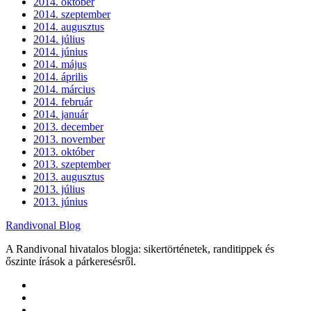
2014. október
2014. szeptember
2014. augusztus
2014. július
2014. június
2014. május
2014. április
2014. március
2014. február
2014. január
2013. december
2013. november
2013. október
2013. szeptember
2013. augusztus
2013. július
2013. június
Randivonal Blog
A Randivonal hivatalos blogja: sikertörténetek, randitippek és
őszinte írások a párkeresésről.