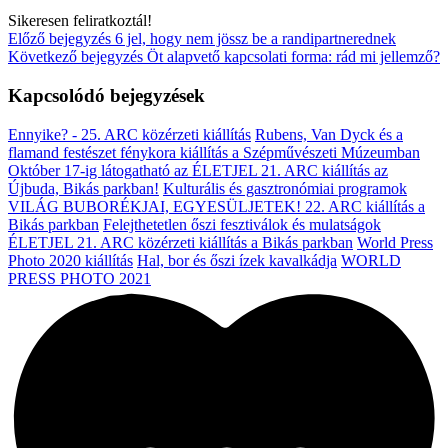
Sikeresen feliratkoztál!
Előző bejegyzés
6 jel, hogy nem jössz be a randipartnerednek
Következő bejegyzés
Öt alapvető kapcsolati forma: rád mi jellemző?
Kapcsolódó bejegyzések
Ennyike? - 25. ARC közérzeti kiállítás
Rubens, Van Dyck és a
flamand festészet fénykora kiállítás a Szépművészeti Múzeumban
Október 17-ig látogatható az ÉLETJEL 21. ARC kiállítás az
Újbuda, Bikás parkban!
Kulturális és gasztronómiai programok
VILÁG BUBORÉKJAI, EGYESÜLJETEK! 22. ARC kiállítás a
Bikás parkban
Felejthetetlen őszi fesztiválok és mulatságok
ÉLETJEL 21. ARC közérzeti kiállítás a Bikás parkban
World Press
Photo 2020 kiállítás
Hal, bor és őszi ízek kavalkádja
WORLD
PRESS PHOTO 2021