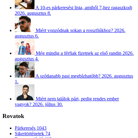
A 10-es párkeresési lista, amiből 7-hez ragaszkodj
2026. augusztus 8.
Miért vonzódnak sokan a rosszfiúkhoz?
2026.
augusztus 6.
Még mindig a férfiak fizetnek az első randin
2026.
augusztus 4.
A szótlanabb pasi megbízhatóbb?
2026. augusztus
1.
Miért nem találok párt, pedig rendes ember
vagyok?
2026. július 30.
Rovatok
Párkeresés
1043
Sikertörténetek
74