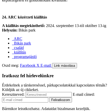
képnézegetést és gondolkodást kívánunk!
24. ARC közérzeti kiállítás
A kiállítás megtekinthető:
2024. szeptember 13-tól október 13-ig
Helyszín:
Bikás park
ARC
Bikás park
család
kiállítás
programajánló
Oszd meg:
Facebook
X
E-mail
Link másolása
Iratkozz fel hírlevelünkre
Érdekelnek a társkereséssel, párkapcsolatokkal kapcsolatos témák?
Küldjük az új cikkeket.
Keresztneved:
E-mail címed:
Bármikor leiratkozhatsz. Adataidat bizalmasan kezeljük.