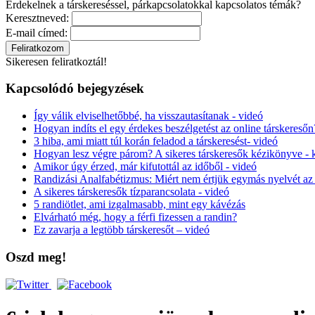
Érdekelnek a társkereséssel, párkapcsolatokkal kapcsolatos témák?
Keresztneved:
E-mail címed:
Sikeresen feliratkoztál!
Kapcsolódó bejegyzések
Így válik elviselhetőbbé, ha visszautasítanak - videó
Hogyan indíts el egy érdekes beszélgetést az online társkeresőn
3 hiba, ami miatt túl korán feladod a társkeresést- videó
Hogyan lesz végre párom? A sikeres társkeresők kézikönyve -
Amikor úgy érzed, már kifutottál az időből - videó
Randizási Analfabétizmus: Miért nem értjük egymás nyelvét az 
A sikeres társkeresők tízparancsolata - videó
5 randiötlet, ami izgalmasabb, mint egy kávézás
Elvárható még, hogy a férfi fizessen a randin?
Ez zavarja a legtöbb társkeresőt – videó
Oszd meg!