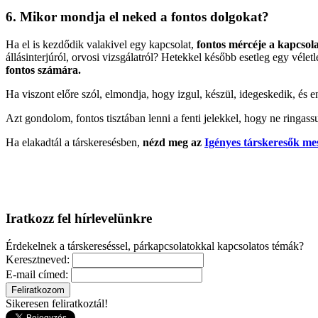
6. Mikor mondja el neked a fontos dolgokat?
Ha el is kezdődik valakivel egy kapcsolat,
fontos mércéje a kapcsola
állásinterjúról, orvosi vizsgálatról? Hetekkel később esetleg egy vél
fontos számára.
Ha viszont előre szól, elmondja, hogy izgul, készül, idegeskedik, és en
Azt gondolom, fontos tisztában lenni a fenti jelekkel, hogy ne ringas
Ha elakadtál a társkeresésben,
nézd meg az
Igényes társkeresők m
Iratkozz fel hírlevelünkre
Érdekelnek a társkereséssel, párkapcsolatokkal kapcsolatos témák?
Keresztneved:
E-mail címed:
Sikeresen feliratkoztál!