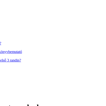
?
 könyvbemutató
első 3 randin?