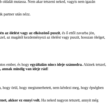
bb oldalát mutassa. Nem akar tetszeni neked, vagyis nem igazán
ik partner után nézz.
n az ölelést vagy az elköszönő puszit
, és ő ettől zavarba jön,
zel, az magától kezdeményezi az ölelést vagy puszit, hosszan ölelget,
ontos ember, és hogy
egyáltalán nincs ideje számodra.
Akinek tetszel,
, annak mindig van ideje rád!
ja, hogy örül, hogy megismerhetett, nem kérdezi meg, hogy épségben
net, akkor ez ennyi volt.
Ha neked nagyon tetszett, annyit még