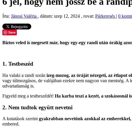
6 jel, hogy nem jössz be a rand
Írta:
Jánosi Valéria
, dátum: szep 12, 2024 , rovat:
Párkeresés
|
0 kom
Save
Biztos veled is megesett már, hogy egy-egy randi után órákig azon
1. Testbeszéd
Ha valaki a randi során
izeg-mozog, az óráját nézegeti, az étlapot o
vagy túlmozgásos, de valójában ezekre nem nagyon van mentség. A l
udvariatlanság is.
Figyeld meg a testbeszédét!
Ha karba teszi a kezét, a szokásosnál 
2. Nem tudtok együtt nevetni
A kutatások szerint
gyakrabban nevetünk azokkal az emberekkel,
embered.