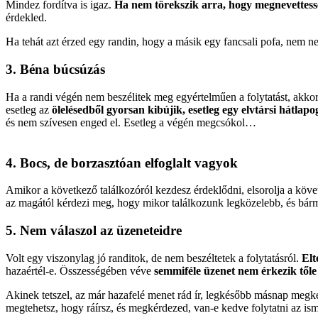
Mindez fordítva is igaz.
Ha nem törekszik arra, hogy megnevettess
érdekled.
Ha tehát azt érzed egy randin, hogy a másik egy fancsali pofa, nem nev
3. Béna búcsúzás
Ha a randi végén nem beszélitek meg egyértelműen a folytatást, akkor
esetleg az
ölelésedből gyorsan kibújik, esetleg egy elvtársi hátlapo
és nem szívesen enged el. Esetleg a végén megcsókol…
4. Bocs, de borzasztóan elfoglalt vagyok
Amikor a következő találkozóról kezdesz érdeklődni, elsorolja a köve
az magától kérdezi meg, hogy mikor találkozunk legközelebb, és bármen
5. Nem válaszol az üzeneteidre
Volt egy viszonylag jó randitok, de nem beszéltetek a folytatásról.
Elt
hazaértél-e. Összességében véve
semmiféle üzenet nem érkezik tőle
Akinek tetszel, az már hazafelé menet rád ír, legkésőbb másnap meg
megtehetsz, hogy ráírsz, és megkérdezed, van-e kedve folytatni az is