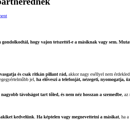
ipartnerednek
ment
 gondolkodtál, hogy vajon tetszettél-e a másiknak vagy sem. Mutato
lvasgatja és csak ritkán pillant rád,
akkor nagy eséllyel nem érdekled.
egegyértelműbb jel,
ha előveszi a telefonját, nézegeti, nyomogatja, 
is nagyobb távolságot tart tőled, és nem néz hosszan a szemedbe
, az
 akiket kedvelünk
.
Ha képtelen vagy megnevettetni a másikat
, ha a