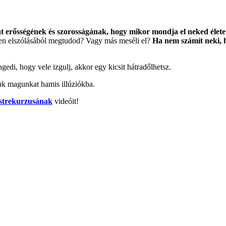
t erősségének és szorosságának, hogy mikor mondja el neked élete 
etlen elszólásából megtudod? Vagy más meséli el?
Ha nem számít neki, h
gedi, hogy vele izgulj, akkor egy kicsit hátradőlhetsz.
suk magunkat hamis illúziókba.
estrekurzusának
videóit!