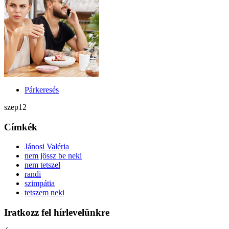
Párkeresés
szep
12
Címkék
Jánosi Valéria
nem jössz be neki
nem tetszel
randi
szimpátia
tetszem neki
Iratkozz fel hírlevelünkre