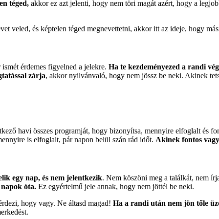
en téged,
akkor ez azt jelenti, hogy nem töri magát azért, hogy a legjo
et veled, és képtelen téged megnevettetni, akkor itt az ideje, hogy más
 ismét érdemes figyelned a jelekre.
Ha te kezdeményezed a randi végé
gtatással zárja
, akkor nyilvánvaló, hogy nem jössz be neki. Akinek tets
tkező havi összes programját, hogy bizonyítsa, mennyire elfoglalt és f
nyire is elfoglalt, pár napon belül szán rád időt.
Akinek fontos vagy
elik egy nap, és nem jelentkezik
. Nem köszöni meg a találkát, nem ír
 napok óta.
Ez egyértelmű jele annak, hogy nem jöttél be neki.
kérdezi, hogy vagy. Ne áltasd magad!
Ha a randi után nem jön tőle üze
merkedést.