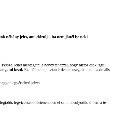
k néhány jelet, ami elárulja, ha nem jöttél be neki.
 Persze, lehet mentegetni a helyzetet azzal, hogy biztos csak izgul,
üzengetni kezd.
Ez már nem pusztán érdektelenség, hanem maximális
 nagyon egyértelmű jelzés.
 legjobb, legviccesebb történeteiden el sem mosolyodik, ő nem a te